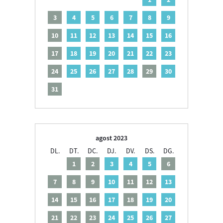
3
4
5
6
7
8
9
10
11
12
13
14
15
16
17
18
19
20
21
22
23
24
25
26
27
28
29
30
31
agost 2023
DL.
DT.
DC.
DJ.
DV.
DS.
DG.
1
2
3
4
5
6
7
8
9
10
11
12
13
14
15
16
17
18
19
20
21
22
23
24
25
26
27