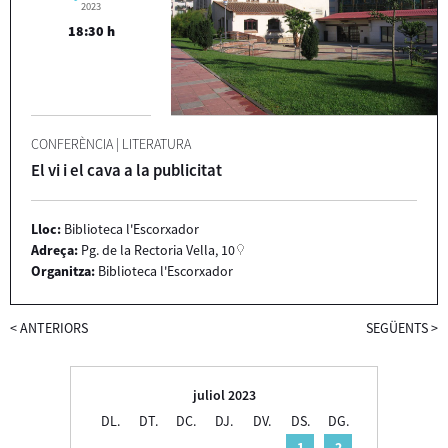
2023
18:30 h
CONFERÈNCIA
|
LITERATURA
El vi i el cava a la publicitat
Lloc:
Biblioteca l'Escorxador
Adreça:
Pg. de la Rectoria Vella, 10
Organitza:
Biblioteca l'Escorxador
<
ANTERIORS
SEGÜENTS
>
juliol 2023
DL.
DT.
DC.
DJ.
DV.
DS.
DG.
1
2