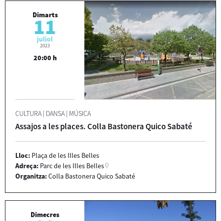
Dimarts
11
juliol
2023
20:00 h
CULTURA
|
DANSA
|
MÚSICA
Assajos a les places. Colla Bastonera Quico Sabaté
Lloc:
Plaça de les Illes Belles
Adreça:
Parc de les Illes Belles
Organitza:
Colla Bastonera Quico Sabaté
Dimecres