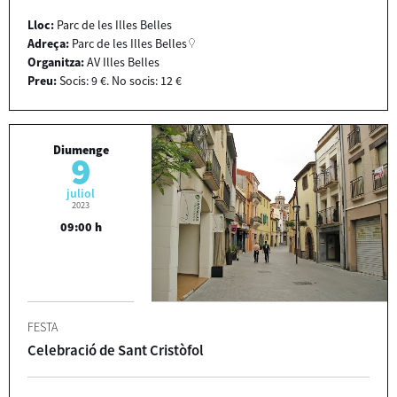
Lloc:
Parc de les Illes Belles
Adreça:
Parc de les Illes Belles
Organitza:
AV Illes Belles
Preu:
Socis: 9 €. No socis: 12 €
Diumenge
9
juliol
2023
09:00 h
FESTA
Celebració de Sant Cristòfol