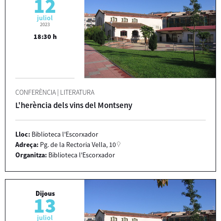
12
juliol
2023
18:30 h
CONFERÈNCIA
|
LITERATURA
L'herència dels vins del Montseny
Lloc:
Biblioteca l'Escorxador
Adreça:
Pg. de la Rectoria Vella, 10
Organitza:
Biblioteca l'Escorxador
Dijous
13
juliol