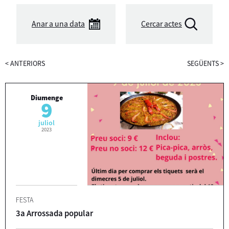
Anar a una data
Cercar actes
<
ANTERIORS
SEGÜENTS
>
Diumenge
9
juliol
2023
FESTA
3a Arrossada popular