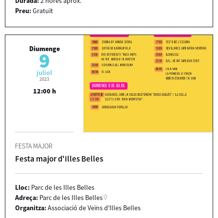
Durada:
2 hores aprox.
Preu:
Gratuït
Diumenge
9
juliol
2023
12:00 h
FESTA MAJOR
Festa major d'Illes Belles
Lloc:
Parc de les Illes Belles
Adreça:
Parc de les Illes Belles
Organitza:
Associació de Veïns d'Illes Belles