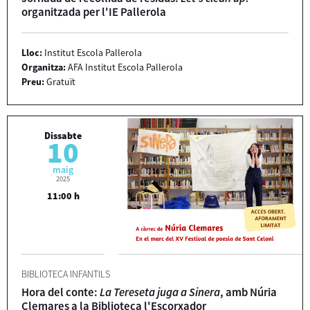
organitzada per l'IE Pallerola
Lloc:
Institut Escola Pallerola
Organitza:
AFA Institut Escola Pallerola
Preu:
Gratuït
Dissabte
10
maig
2025
11:00 h
BIBLIOTECA INFANTILS
Hora del conte:
La Tereseta juga a Sinera
, amb Núria
Clemares a la Biblioteca l'Escorxador