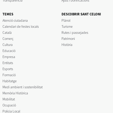
Transparència
Ajuts i bonificacions
TEMES
DESCOBRIR SANT CELONI
Atenció ciutadana
Plànol
Calendari de festes locals
Turisme
Català
Rutes i passejades
Comerç
Patrimoni
Cultura
Història
Educació
Empresa
Entitats
Esports
Formació
Habitatge
Medi ambient i sostenibilitat
Memòria Històrica
Mobilitat
Ocupació
Policia Local