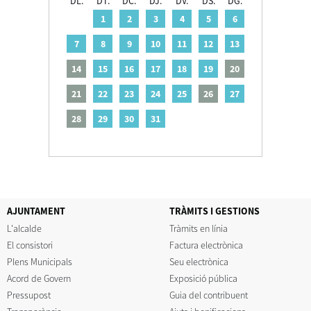
DL.
DT.
DC.
DJ.
DV.
DS.
DG.
1
2
3
4
5
6
7
8
9
10
11
12
13
14
15
16
17
18
19
20
21
22
23
24
25
26
27
28
29
30
31
AJUNTAMENT
TRÀMITS I GESTIONS
L'alcalde
Tràmits en línia
El consistori
Factura electrònica
Plens Municipals
Seu electrònica
Acord de Govern
Exposició pública
Pressupost
Guia del contribuent