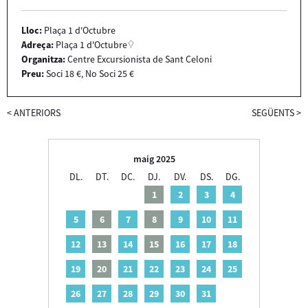
Lloc:
Plaça 1 d'Octubre
Adreça:
Plaça 1 d'Octubre
Organitza:
Centre Excursionista de Sant Celoni
Preu:
Soci 18 €, No Soci 25 €
<
ANTERIORS
SEGÜENTS
>
maig 2025
DL.
DT.
DC.
DJ.
DV.
DS.
DG.
1
2
3
4
5
6
7
8
9
10
11
12
13
14
15
16
17
18
19
20
21
22
23
24
25
26
27
28
29
30
31