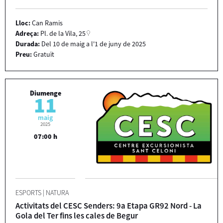
Lloc:
Can Ramis
Adreça:
Pl. de la Vila, 25
Durada:
Del 10 de maig a l'1 de juny de 2025
Preu:
Gratuït
Diumenge
11
maig
2025
07:00 h
ESPORTS
|
NATURA
Activitats del CESC Senders: 9a Etapa GR92 Nord - La
Gola del Ter fins les cales de Begur