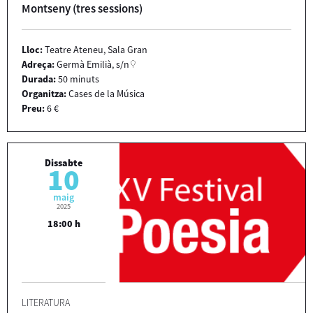
Montseny (tres sessions)
Lloc:
Teatre Ateneu, Sala Gran
Adreça:
Germà Emilià, s/n
Durada:
50 minuts
Organitza:
Cases de la Música
Preu:
6 €
Dissabte
10
maig
2025
18:00 h
LITERATURA