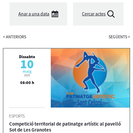
Anar a una data
Cercar actes
<
ANTERIORS
SEGÜENTS
>
Dissabte
10
maig
2025
08:00 h
ESPORTS
Competició territorial de patinatge artístic al pavelló
Sot de Les Granotes