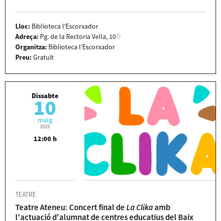
Lloc:
Biblioteca l'Escorxador
Adreça:
Pg. de la Rectoria Vella, 10
Organitza:
Biblioteca l'Escorxador
Preu:
Gratuït
Dissabte
10
maig
2025
12:00 h
TEATRE
Teatre Ateneu: Concert final de
La Clika
amb
l'actuació d'alumnat de centres educatius del Baix