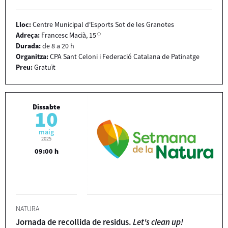
Lloc:
Centre Municipal d'Esports Sot de les Granotes
Adreça:
Francesc Macià, 15
Durada:
de 8 a 20 h
Organitza:
CPA Sant Celoni i Federació Catalana de Patinatge
Preu:
Gratuït
Dissabte
10
maig
2025
09:00 h
NATURA
Jornada de recollida de residus.
Let's clean up!