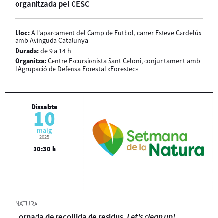
organitzada pel CESC
Lloc:
A l'aparcament del Camp de Futbol, carrer Esteve Cardelús
amb Avinguda Catalunya
Durada:
de 9 a 14 h
Organitza:
Centre Excursionista Sant Celoni, conjuntament amb
l'Agrupació de Defensa Forestal «Forestec»
Dissabte
10
maig
2025
10:30 h
NATURA
Jornada de recollida de residus.
Let's clean up!