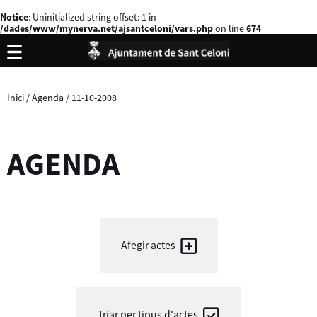
Notice
: Uninitialized string offset: 1 in
/dades/www/mynerva.net/ajsantceloni/vars.php
on line
674
Inici
/
Agenda
/
11-10-2008
AGENDA
Afegir actes
Triar per tipus d'actes