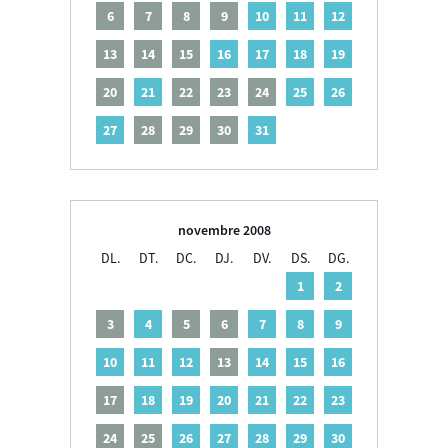
6
7
8
9
10
11
12
13
14
15
16
17
18
19
20
21
22
23
24
25
26
27
28
29
30
31
novembre 2008
DL.
DT.
DC.
DJ.
DV.
DS.
DG.
1
2
3
4
5
6
7
8
9
10
11
12
13
14
15
16
17
18
19
20
21
22
23
24
25
26
27
28
29
30