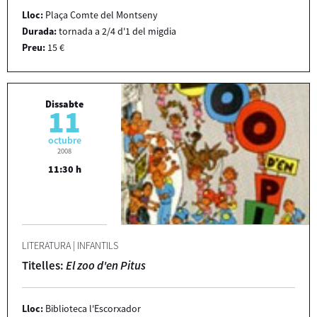
Lloc:
Plaça Comte del Montseny
Durada:
tornada a 2/4 d'1 del migdia
Preu:
15 €
Dissabte
11
octubre
2008
11:30 h
LITERATURA
|
INFANTILS
Titelles:
El zoo d'en Pitus
Lloc:
Biblioteca l'Escorxador