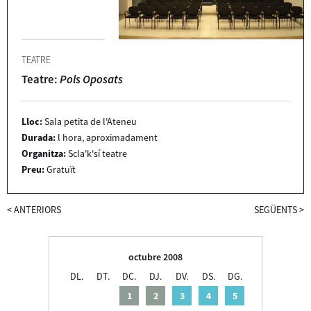
TEATRE
Teatre:
Pols Oposats
Lloc:
Sala petita de l'Ateneu
Durada:
l hora, aproximadament
Organitza:
Scla'k'sí teatre
Preu:
Gratuït
<
ANTERIORS
SEGÜENTS
>
octubre 2008
DL.
DT.
DC.
DJ.
DV.
DS.
DG.
1
2
3
4
5