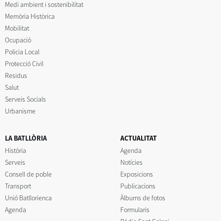
Medi ambient i sostenibilitat
Memòria Històrica
Mobilitat
Ocupació
Policia Local
Protecció Civil
Residus
Salut
Serveis Socials
Urbanisme
LA BATLLÒRIA
ACTUALITAT
Història
Agenda
Serveis
Notícies
Consell de poble
Exposicions
Transport
Publicacions
Unió Batllorienca
Àlbums de fotos
Agenda
Formularis