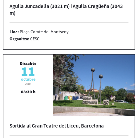
Agulla Juncadella (3021 m) i Agulla Cregüeña (3043
m)
Lloc:
Plaça Comte del Montseny
Organitza:
CESC
Dissabte
11
octubre
2008
08:30 h
Sortida al Gran Teatre del Liceu, Barcelona