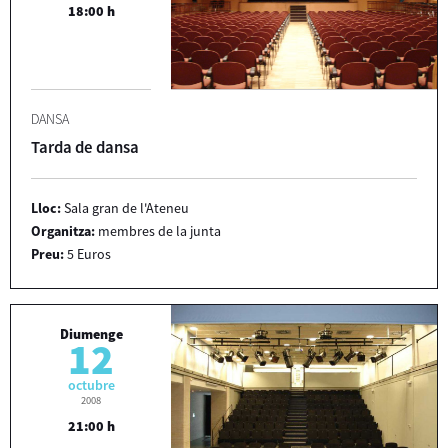
18:00 h
DANSA
Tarda de dansa
Lloc:
Sala gran de l'Ateneu
Organitza:
membres de la junta
Preu:
5 Euros
Diumenge
12
octubre
2008
21:00 h