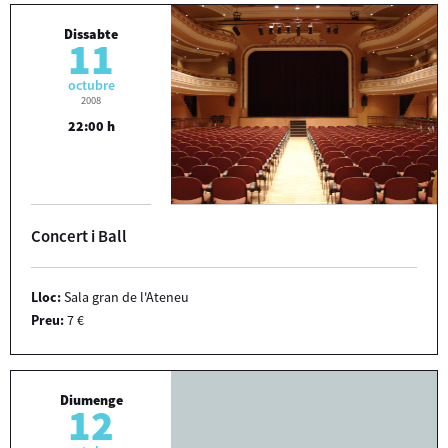
Dissabte
11
octubre
2008
22:00 h
Concert i Ball
Lloc:
Sala gran de l'Ateneu
Preu:
7 €
Diumenge
12