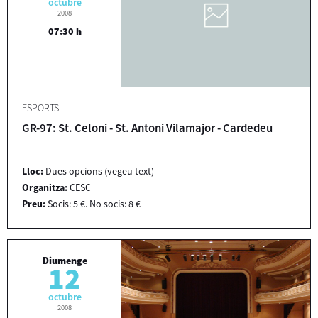
octubre
2008
07:30 h
ESPORTS
GR-97: St. Celoni - St. Antoni Vilamajor - Cardedeu
Lloc:
Dues opcions (vegeu text)
Organitza:
CESC
Preu:
Socis: 5 €. No socis: 8 €
Diumenge
12
octubre
2008