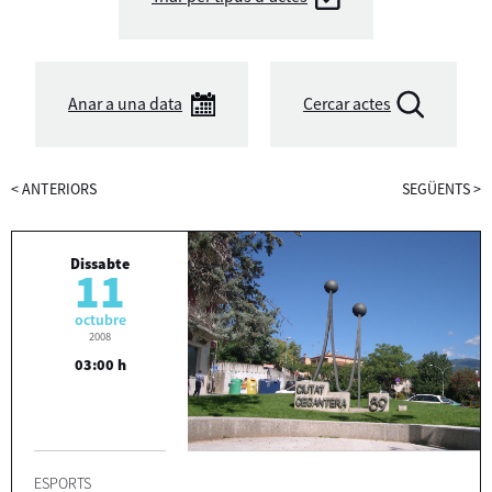
Anar a una data
Cercar actes
<
ANTERIORS
SEGÜENTS
>
Dissabte
11
octubre
2008
03:00 h
ESPORTS