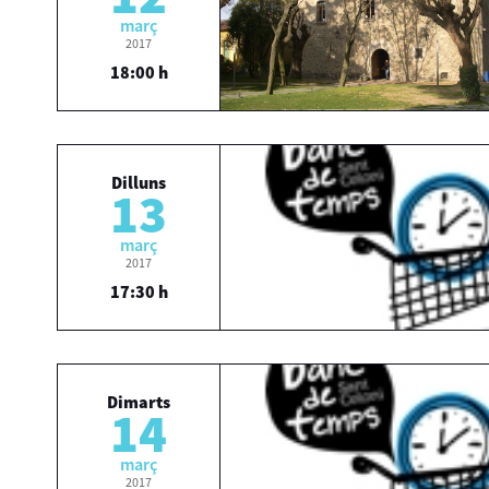
març
2017
18:00 h
Dilluns
13
març
2017
17:30 h
Dimarts
14
març
2017