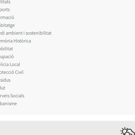
titats
ports
rmació
bitatge
di ambient i sostenibilitat
mòria Històrica
bilitat
upació
licia Local
otecció Civil
sidus
lut
rveis Socials
banisme