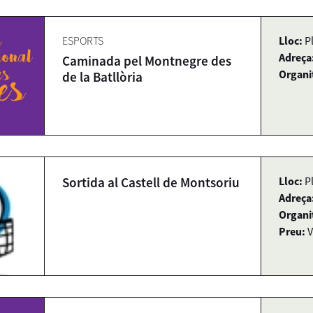
ESPORTS
Lloc:
P
Adreça
Caminada pel Montnegre des
Organi
de la Batllòria
Sortida al Castell de Montsoriu
Lloc:
P
Adreça
Organi
Preu:
V