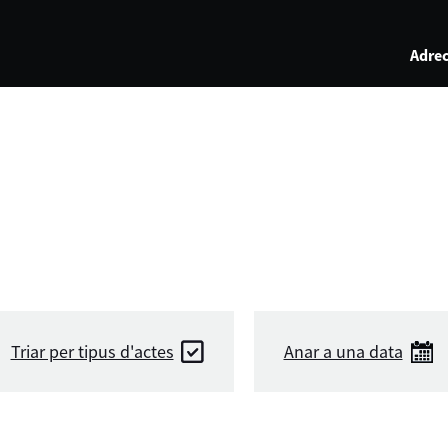
Adrec
Triar per tipus d'actes
Anar a una data