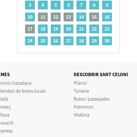
3
4
5
6
7
8
9
10
11
12
13
14
15
16
17
18
19
20
21
22
23
24
25
26
27
28
29
30
EMES
DESCOBRIR SANT CELONI
enció ciutadana
Plànol
lendari de festes locals
Turisme
talà
Rutes i passejades
omerç
Patrimoni
ltura
Història
ucació
mpresa