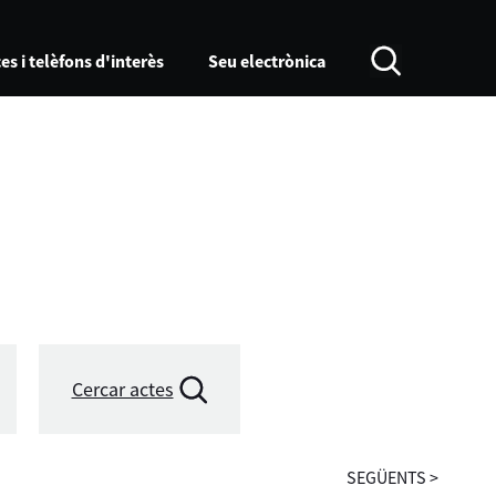
es i telèfons d'interès
Seu electrònica
Cercar actes
SEGÜENTS
>