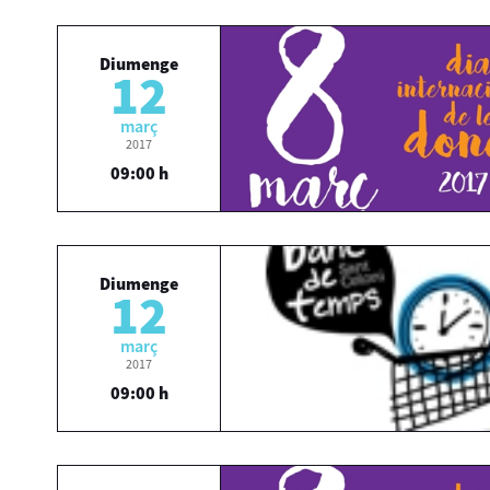
Diumenge
12
març
2017
09:00 h
Diumenge
12
març
2017
09:00 h