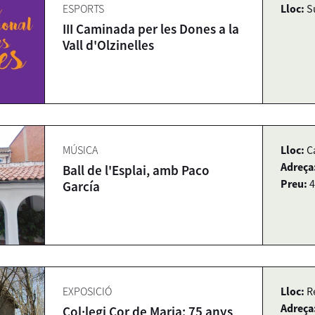
ESPORTS
Lloc:
S
III Caminada per les Dones a la
Vall d'Olzinelles
MÚSICA
Lloc:
C
Adreça
Ball de l'Esplai, amb Paco
Preu:
4
García
EXPOSICIÓ
Lloc:
R
Adreça
Col·legi Cor de Maria: 75 anys