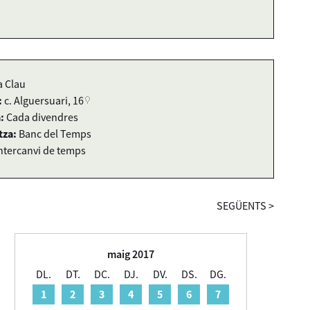
a Clau
:
c. Alguersuari, 16
:
Cada divendres
tza:
Banc del Temps
ntercanvi de temps
SEGÜENTS
>
maig 2017
DL.
DT.
DC.
DJ.
DV.
DS.
DG.
1
2
3
4
5
6
7