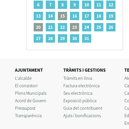
6
7
8
9
10
11
12
13
14
15
16
17
18
19
20
21
22
23
24
25
26
27
28
29
30
31
AJUNTAMENT
TRÀMITS I GESTIONS
T
L'alcalde
Tràmits en línia
At
El consistori
Factura electrònica
Ca
Plens Municipals
Seu electrònica
Ca
Acord de Govern
Exposició pública
C
Pressupost
Guia del contribuent
Cu
Transparència
Ajuts i bonificacions
Ed
E