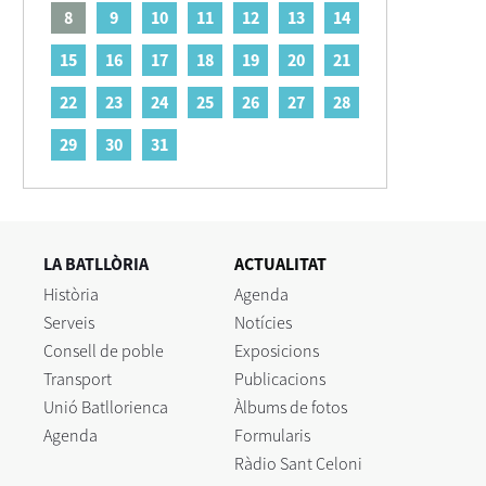
8
9
10
11
12
13
14
15
16
17
18
19
20
21
22
23
24
25
26
27
28
29
30
31
LA BATLLÒRIA
ACTUALITAT
Història
Agenda
Serveis
Notícies
Consell de poble
Exposicions
Transport
Publicacions
Unió Batllorienca
Àlbums de fotos
Agenda
Formularis
Ràdio Sant Celoni