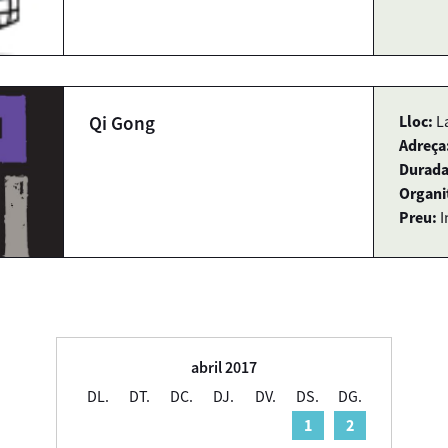
Qi Gong
Lloc:
L
Adreça
Durada
Organi
Preu:
I
abril 2017
DL.
DT.
DC.
DJ.
DV.
DS.
DG.
1
2