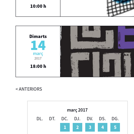
10:00 h
Dimarts
14
març
2017
18:00 h
<
ANTERIORS
març 2017
DL.
DT.
DC.
DJ.
DV.
DS.
DG.
1
2
3
4
5