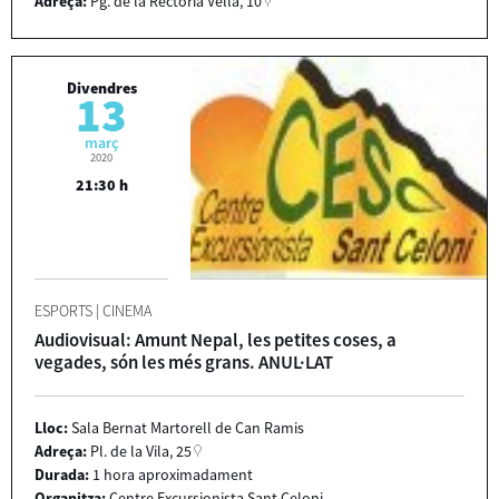
Adreça:
Pg. de la Rectoria Vella, 10
Divendres
13
març
2020
21:30 h
ESPORTS
|
CINEMA
Audiovisual: Amunt Nepal, les petites coses, a
vegades, són les més grans. ANUL·LAT
Lloc:
Sala Bernat Martorell de Can Ramis
Adreça:
Pl. de la Vila, 25
Durada:
1 hora aproximadament
Organitza:
Centre Excursionista Sant Celoni