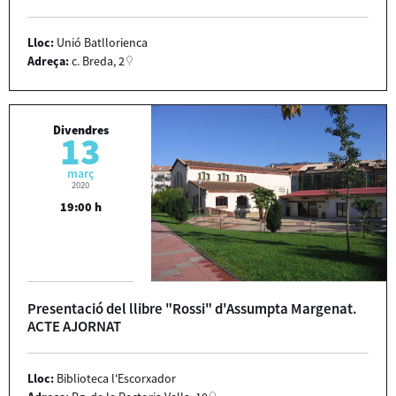
Lloc:
Unió Batllorienca
Adreça:
c. Breda, 2
Divendres
13
març
2020
19:00 h
Presentació del llibre "Rossi" d'Assumpta Margenat.
ACTE AJORNAT
Lloc:
Biblioteca l'Escorxador