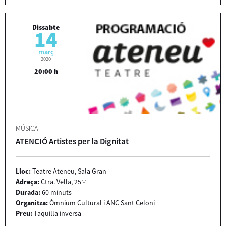
Dissabte
14
març
2020
20:00 h
MÚSICA
ATENCIÓ Artistes per la Dignitat
Lloc:
Teatre Ateneu, Sala Gran
Adreça:
Ctra. Vella, 25
Durada:
60 minuts
Organitza:
Òmnium Cultural i ANC Sant Celoni
Preu:
Taquilla inversa