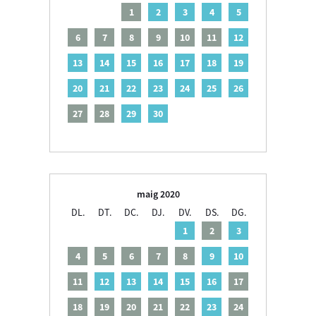
1
2
3
4
5
6
7
8
9
10
11
12
13
14
15
16
17
18
19
20
21
22
23
24
25
26
27
28
29
30
maig 2020
DL.
DT.
DC.
DJ.
DV.
DS.
DG.
1
2
3
4
5
6
7
8
9
10
11
12
13
14
15
16
17
18
19
20
21
22
23
24