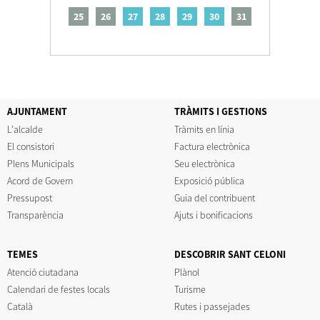
25
26
27
28
29
30
31
AJUNTAMENT
TRÀMITS I GESTIONS
L'alcalde
Tràmits en línia
El consistori
Factura electrònica
Plens Municipals
Seu electrònica
Acord de Govern
Exposició pública
Pressupost
Guia del contribuent
Transparència
Ajuts i bonificacions
TEMES
DESCOBRIR SANT CELONI
Atenció ciutadana
Plànol
Calendari de festes locals
Turisme
Català
Rutes i passejades