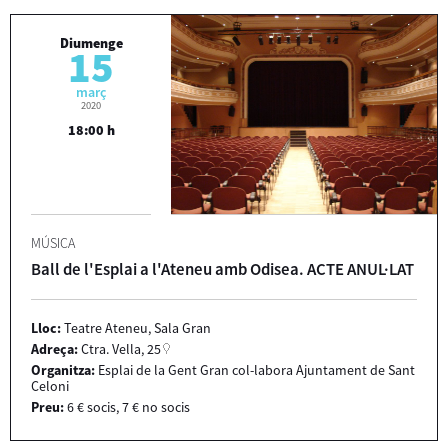
Diumenge
15
març
2020
18:00 h
MÚSICA
Ball de l'Esplai a l'Ateneu amb Odisea. ACTE ANUL·LAT
Lloc:
Teatre Ateneu, Sala Gran
Adreça:
Ctra. Vella, 25
Organitza:
Esplai de la Gent Gran col-labora Ajuntament de Sant
Celoni
Preu:
6 € socis, 7 € no socis