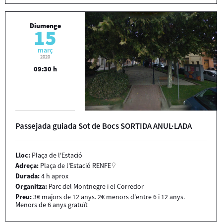
Diumenge
15
març
2020
09:30 h
Passejada guiada Sot de Bocs SORTIDA ANUL·LADA
Lloc:
Plaça de l'Estació
Adreça:
Plaça de l'Estació RENFE
Durada:
4 h aprox
Organitza:
Parc del Montnegre i el Corredor
Preu:
3€ majors de 12 anys. 2€ menors d'entre 6 i 12 anys.
Menors de 6 anys gratuït