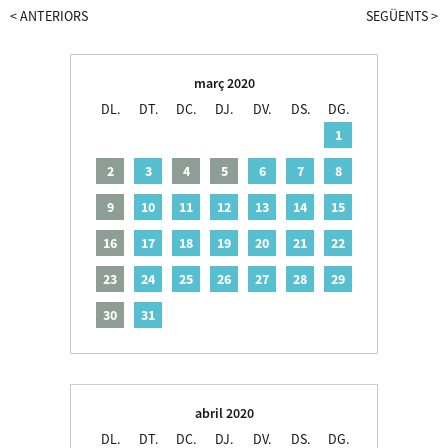
<
ANTERIORS
SEGÜENTS
>
març 2020
DL.
DT.
DC.
DJ.
DV.
DS.
DG.
1
2
3
4
5
6
7
8
9
10
11
12
13
14
15
16
17
18
19
20
21
22
23
24
25
26
27
28
29
30
31
abril 2020
DL.
DT.
DC.
DJ.
DV.
DS.
DG.