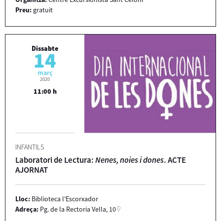
Preu:
gratuit
Dissabte
14
març
2020
11:00 h
INFANTILS
Laboratori de Lectura:
Nenes, noies i dones
. ACTE
AJORNAT
Lloc:
Biblioteca l'Escorxador
Adreça:
Pg. de la Rectoria Vella, 10