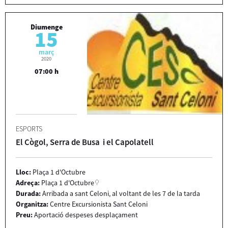
Diumenge
15
març
2020
07:00 h
ESPORTS
El Cògol, Serra de Busa i el Capolatell
Lloc:
Plaça 1 d'Octubre
Adreça:
Plaça 1 d'Octubre
Durada:
Arribada a sant Celoni, al voltant de les 7 de la tarda
Organitza:
Centre Excursionista Sant Celoni
Preu:
Aportació despeses desplaçament