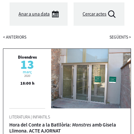
Anar a una data
Cercar actes
<
ANTERIORS
SEGÜENTS
>
Divendres
13
març
2020
18:00 h
LITERATURA
|
INFANTILS
Hora del Conte a la Batllòria:
Monstres
amb Gisela
Llimona. ACTE AJORNAT