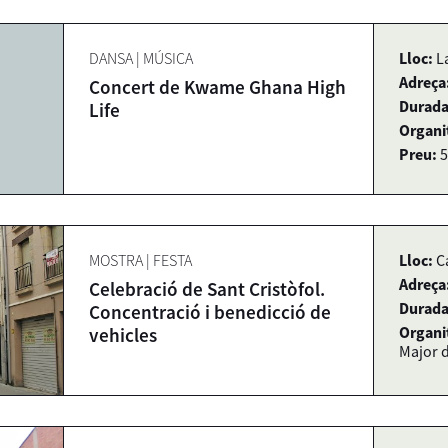
DANSA
|
MÚSICA
Lloc:
L
Adreça
Concert de Kwame Ghana High
Durada
Life
Organi
Preu:
5
MOSTRA
|
FESTA
Lloc:
C
Adreça
Celebració de Sant Cristòfol.
Durada
Concentració i benedicció de
Organi
vehicles
Major d