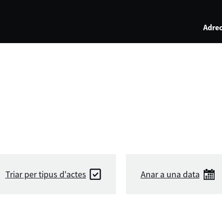
Adrec
Triar per tipus d'actes
Anar a una data