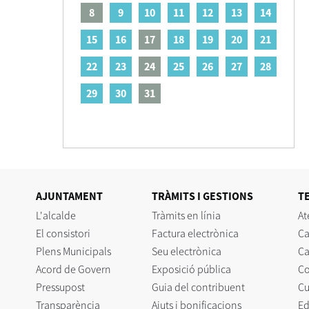
8
9
10
11
12
13
14
15
16
17
18
19
20
21
22
23
24
25
26
27
28
29
30
31
AJUNTAMENT
TRÀMITS I GESTIONS
T
L'alcalde
Tràmits en línia
At
El consistori
Factura electrònica
Ca
Plens Municipals
Seu electrònica
Ca
Acord de Govern
Exposició pública
C
Pressupost
Guia del contribuent
Cu
Transparència
Ajuts i bonificacions
Ed