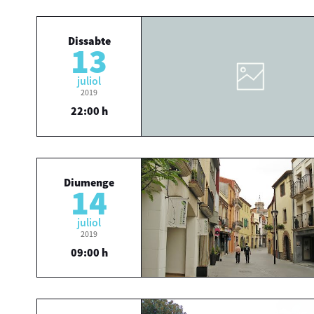
Dissabte
13
juliol
2019
22:00 h
Diumenge
14
juliol
2019
09:00 h