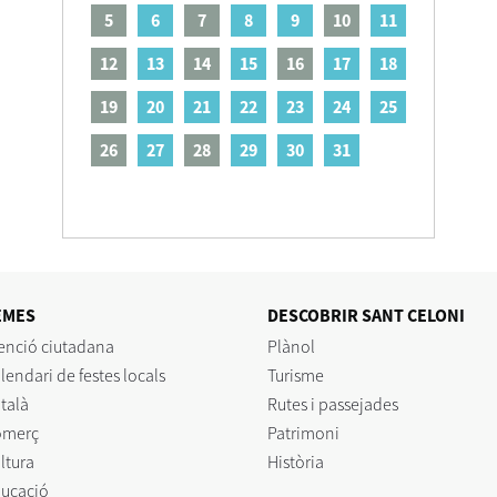
5
6
7
8
9
10
11
12
13
14
15
16
17
18
19
20
21
22
23
24
25
26
27
28
29
30
31
EMES
DESCOBRIR SANT CELONI
enció ciutadana
Plànol
lendari de festes locals
Turisme
talà
Rutes i passejades
omerç
Patrimoni
ltura
Història
ucació