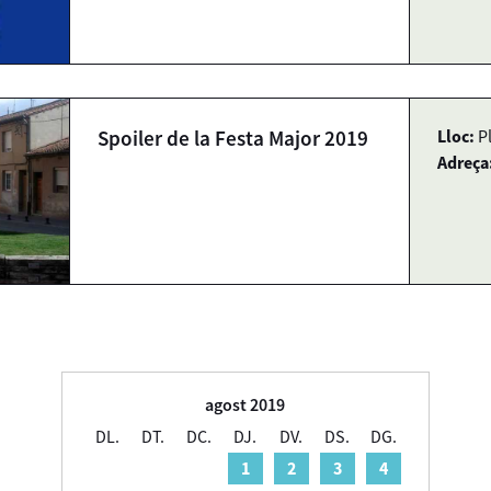
Spoiler de la Festa Major 2019
Lloc:
P
Adreça
agost 2019
DL.
DT.
DC.
DJ.
DV.
DS.
DG.
1
2
3
4