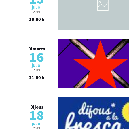
juliol
2019
19:00 h
Dimarts
16
juliol
2019
21:00 h
Dijous
18
juliol
2019