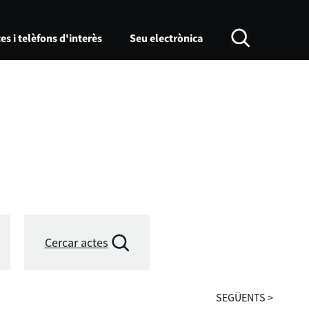
es i telèfons d'interès
Seu electrònica
Cercar actes
SEGÜENTS
>