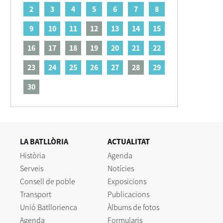
2
3
4
5
6
7
8
9
10
11
12
13
14
15
16
17
18
19
20
21
22
23
24
25
26
27
28
29
30
LA BATLLÒRIA
ACTUALITAT
Història
Agenda
Serveis
Notícies
Consell de poble
Exposicions
Transport
Publicacions
Unió Batllorienca
Àlbums de fotos
Agenda
Formularis