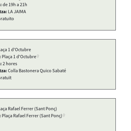
:
de 19h a 21h
tza:
LA JAIMA
ratuito
laça 1 d'Octubre
:
Plaça 1 d'Octubre
:
2 hores
tza:
Colla Bastonera Quico Sabaté
ratuït
laça Rafael Ferrer (Sant Ponç)
:
Plaça Rafael Ferrer (Sant Ponç)