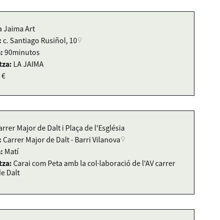
a Jaima Art
:
c. Santiago Rusiñol, 10
:
90minutos
tza:
LA JAIMA
 €
arrer Major de Dalt i Plaça de l'Església
:
Carrer Major de Dalt - Barri Vilanova
:
Matí
tza:
Carai com Peta amb la col·laboració de l'AV carrer
e Dalt