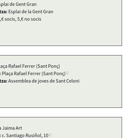
splai de Gent Gran
tza:
Esplai de la Gent Gran
,€ socis, 5,€ no socis
laça Rafael Ferrer (Sant Ponç)
:
Plaça Rafael Ferrer (Sant Ponç)
tza:
Assemblea de joves de Sant Celoni
a Jaima Art
:
c. Santiago Rusiñol, 10