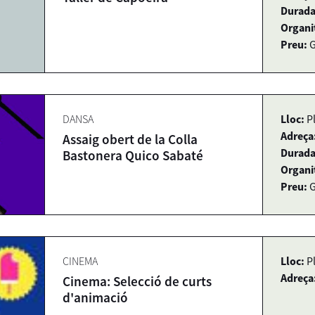
Durada
Organi
Preu:
G
DANSA
Lloc:
P
Adreça
Assaig obert de la Colla
Durada
Bastonera Quico Sabaté
Organi
Preu:
G
CINEMA
Lloc:
P
Adreça
Cinema: Selecció de curts
d'animació