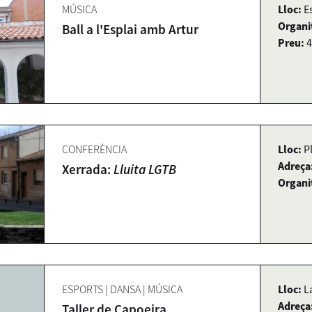
MÚSICA
Lloc:
E
Organi
Ball a l'Esplai amb Artur
Preu:
4
CONFERÈNCIA
Lloc:
P
Adreça
Xerrada:
Lluita LGTB
Organi
ESPORTS
|
DANSA
|
MÚSICA
Lloc:
L
Adreça
Taller de Capoeira