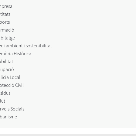
mpresa
titats
ports
rmació
bitatge
di ambient i sostenibilitat
mòria Històrica
bilitat
upació
licia Local
otecció Civil
sidus
lut
rveis Socials
banisme