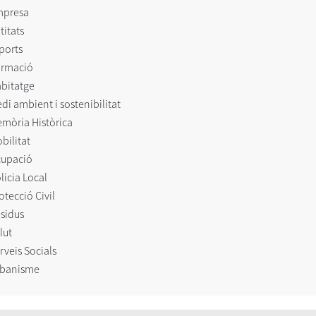
mpresa
titats
ports
rmació
bitatge
di ambient i sostenibilitat
mòria Històrica
bilitat
upació
licia Local
otecció Civil
sidus
lut
rveis Socials
banisme