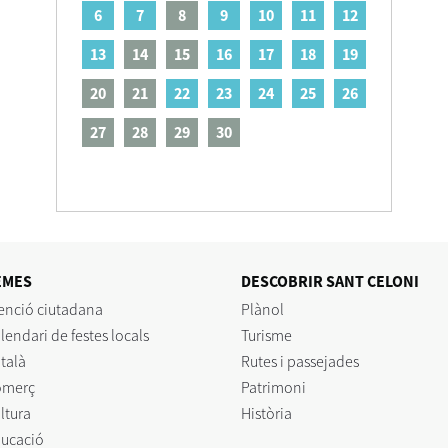
6
7
8
9
10
11
12
13
14
15
16
17
18
19
20
21
22
23
24
25
26
27
28
29
30
EMES
DESCOBRIR SANT CELONI
enció ciutadana
Plànol
lendari de festes locals
Turisme
talà
Rutes i passejades
omerç
Patrimoni
ltura
Història
ucació