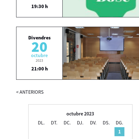
19:30 h
Divendres
20
octubre
2023
21:00 h
<
ANTERIORS
octubre 2023
DL.
DT.
DC.
DJ.
DV.
DS.
DG.
1