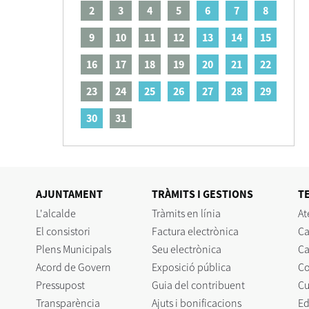
2
3
4
5
6
7
8
9
10
11
12
13
14
15
16
17
18
19
20
21
22
23
24
25
26
27
28
29
30
31
AJUNTAMENT
TRÀMITS I GESTIONS
T
L'alcalde
Tràmits en línia
At
El consistori
Factura electrònica
Ca
Plens Municipals
Seu electrònica
Ca
Acord de Govern
Exposició pública
C
Pressupost
Guia del contribuent
Cu
Transparència
Ajuts i bonificacions
Ed