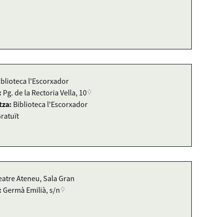
iblioteca l'Escorxador
:
Pg. de la Rectoria Vella, 10
tza:
Biblioteca l'Escorxador
ratuït
eatre Ateneu, Sala Gran
:
Germà Emilià, s/n