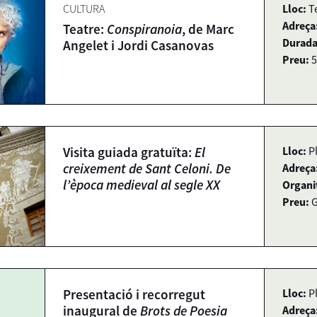
CULTURA
Lloc:
T
Adreça
Teatre:
Conspiranoia
, de Marc
Durada
Angelet i Jordi Casanovas
Preu:
5
Visita guiada gratuïta:
El
Lloc:
P
creixement de Sant Celoni. De
Adreça
l’època medieval al segle XX
Organi
Preu:
G
Presentació i recorregut
Lloc:
Pl
inaugural de
Brots de Poesia
Adreça