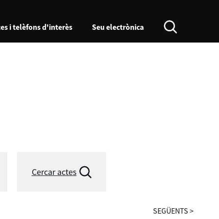
es i telèfons d'interès
Seu electrònica
Cercar actes
SEGÜENTS
>