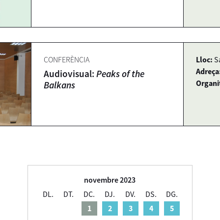
CONFERÈNCIA
Lloc:
S
Adreça
Audiovisual:
Peaks of the
Organi
Balkans
novembre 2023
DL.
DT.
DC.
DJ.
DV.
DS.
DG.
1
2
3
4
5