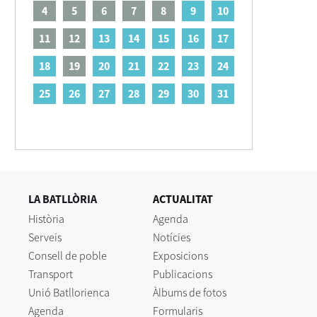
4
5
6
7
8
9
10
11
12
13
14
15
16
17
18
19
20
21
22
23
24
25
26
27
28
29
30
31
LA BATLLÒRIA
ACTUALITAT
Història
Agenda
Serveis
Notícies
Consell de poble
Exposicions
Transport
Publicacions
Unió Batllorienca
Àlbums de fotos
Agenda
Formularis