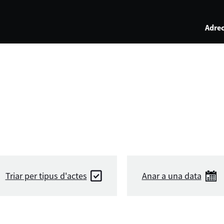
Adrec
Triar per tipus d'actes
Anar a una data