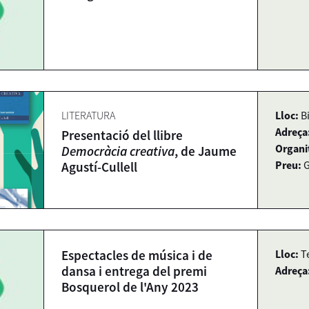
LITERATURA
Lloc:
B
Adreça
Presentació del llibre
Organi
Democràcia creativa
, de Jaume
Preu:
G
Agustí-Cullell
Espectacles de música i de
Lloc:
T
dansa i entrega del premi
Adreça
Bosquerol de l'Any 2023