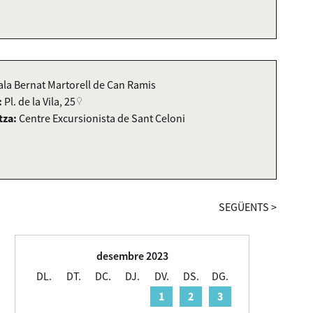
ala Bernat Martorell de Can Ramis
:
Pl. de la Vila, 25
tza:
Centre Excursionista de Sant Celoni
SEGÜENTS
>
desembre 2023
DL.
DT.
DC.
DJ.
DV.
DS.
DG.
1
2
3