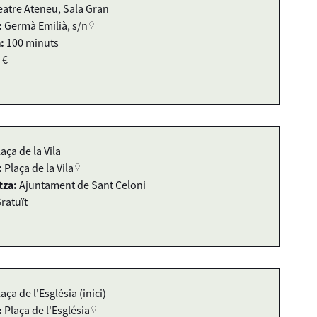
eatre Ateneu, Sala Gran
:
Germà Emilià, s/n
:
100 minuts
 €
laça de la Vila
:
Plaça de la Vila
tza:
Ajuntament de Sant Celoni
ratuït
aça de l'Església (inici)
:
Plaça de l'Església