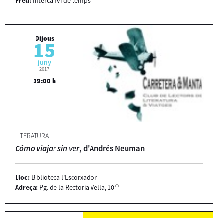
Preu:
Intercanvi de temps
Dijous
15
juny
2017
19:00 h
LITERATURA
Cómo viajar sin ver
, d'Andrés Neuman
Lloc:
Biblioteca l'Escorxador
Adreça:
Pg. de la Rectoria Vella, 10