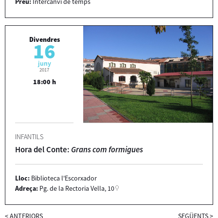
Preu:
Intercanvi de temps
Divendres
16
juny
2017
18:00 h
INFANTILS
Hora del Conte:
Grans com formigues
Lloc:
Biblioteca l'Escorxador
Adreça:
Pg. de la Rectoria Vella, 10
<
ANTERIORS
SEGÜENTS
>