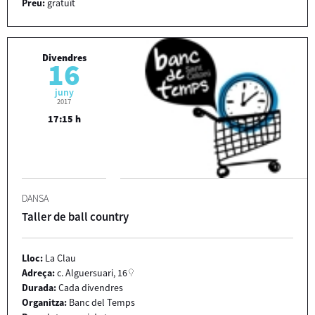
Preu:
gratuït
Divendres
16
juny
2017
17:15 h
DANSA
Taller de ball country
Lloc:
La Clau
Adreça:
c. Alguersuari, 16
Durada:
Cada divendres
Organitza:
Banc del Temps