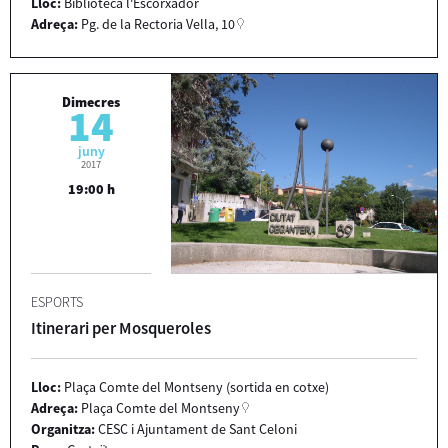
Lloc:
Biblioteca l'Escorxador
Adreça:
Pg. de la Rectoria Vella, 10
Dimecres
14
juny
2017
19:00 h
ESPORTS
Itinerari per Mosqueroles
Lloc:
Plaça Comte del Montseny (sortida en cotxe)
Adreça:
Plaça Comte del Montseny
Organitza:
CESC i Ajuntament de Sant Celoni