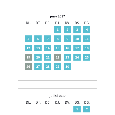
juny 2017
DL.
DT.
DC.
DJ.
DV.
DS.
DG.
1
2
3
4
5
6
7
8
9
10
11
12
13
14
15
16
17
18
19
20
21
22
23
24
25
26
27
28
29
30
juliol 2017
DL.
DT.
DC.
DJ.
DV.
DS.
DG.
1
2