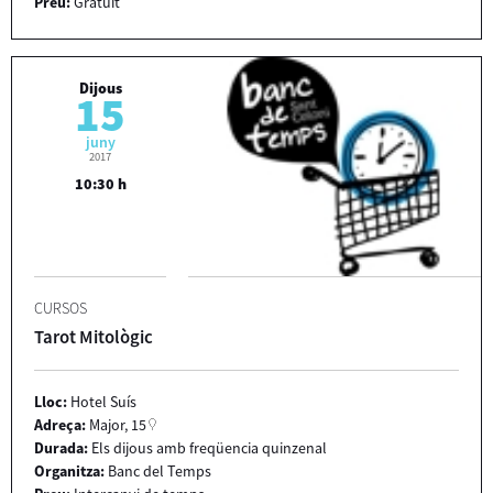
Preu:
Gratuït
Dijous
15
juny
2017
10:30 h
CURSOS
Tarot Mitològic
Lloc:
Hotel Suís
Adreça:
Major, 15
Durada:
Els dijous amb freqüencia quinzenal
Organitza:
Banc del Temps