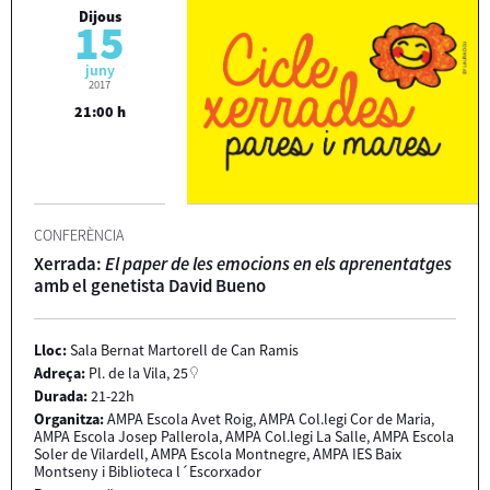
Dijous
15
juny
2017
21:00 h
CONFERÈNCIA
Xerrada:
El paper de les emocions en els aprenentatges
amb el genetista David Bueno
Lloc:
Sala Bernat Martorell de Can Ramis
Adreça:
Pl. de la Vila, 25
Durada:
21-22h
Organitza:
AMPA Escola Avet Roig, AMPA Col.legi Cor de Maria,
AMPA Escola Josep Pallerola, AMPA Col.legi La Salle, AMPA Escola
Soler de Vilardell, AMPA Escola Montnegre, AMPA IES Baix
Montseny i Biblioteca l´Escorxador