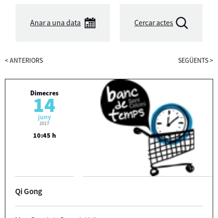
Anar a una data
Cercar actes
<
ANTERIORS
SEGÜENTS
>
Dimecres
14
juny
2017
10:45 h
Qi Gong