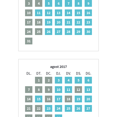
3
4
5
6
7
8
9
10
11
12
13
14
15
16
17
18
19
20
21
22
23
24
25
26
27
28
29
30
31
agost 2017
DL.
DT.
DC.
DJ.
DV.
DS.
DG.
1
2
3
4
5
6
7
8
9
10
11
12
13
14
15
16
17
18
19
20
21
22
23
24
25
26
27