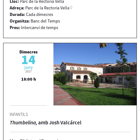
Lloc:
Parc de la Rectoria Vella
Adreça:
Parc de la Rectoria Vella
Durada:
Cada dimecres
Organitza:
Banc del Temps
Preu:
Intercanvi de temps
Dimecres
14
juny
2017
18:00 h
INFANTILS
Thumbelina,
amb Josh Valcárcel