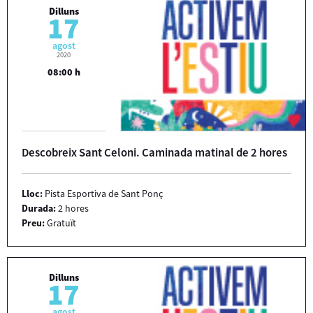
Dilluns
17
agost
2020
08:00 h
Descobreix Sant Celoni. Caminada matinal de 2 hores
Lloc:
Pista Esportiva de Sant Ponç
Durada:
2 hores
Preu:
Gratuït
Dilluns
17
agost