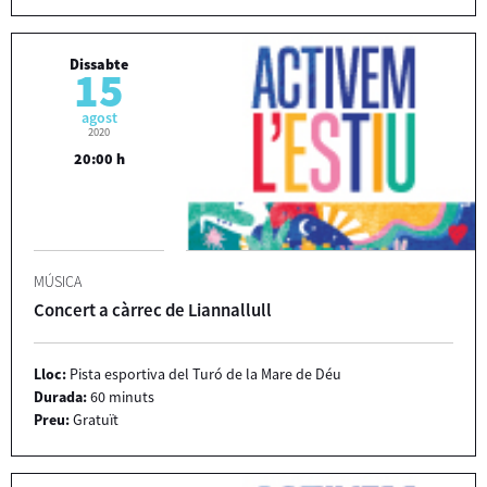
Dissabte
15
agost
2020
20:00 h
MÚSICA
Concert a càrrec de Liannallull
Lloc:
Pista esportiva del Turó de la Mare de Déu
Durada:
60 minuts
Preu:
Gratuït