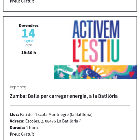
Preu:
Gratuït
Divendres
14
agost
2020
19:30 h
ESPORTS
Zumba: Balla per carregar energia, a la Batllòria
Lloc:
Pati de l'Escola Montnegre (la Batllòria)
Adreça:
Escoles, 2, 08476 La Batllòria
Durada:
1 hora
Preu:
Gratuït