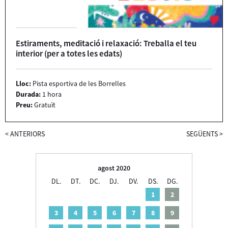
Estiraments, meditació i relaxació: Treballa el teu
interior (per a totes les edats)
Lloc:
Pista esportiva de les Borrelles
Durada:
1 hora
Preu:
Gratuït
<
ANTERIORS
SEGÜENTS
>
agost 2020
DL.
DT.
DC.
DJ.
DV.
DS.
DG.
1
2
3
4
5
6
7
8
9