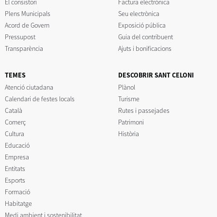
El consistori
Factura electrònica
Plens Municipals
Seu electrònica
Acord de Govern
Exposició pública
Pressupost
Guia del contribuent
Transparència
Ajuts i bonificacions
TEMES
DESCOBRIR SANT CELONI
Atenció ciutadana
Plànol
Calendari de festes locals
Turisme
Català
Rutes i passejades
Comerç
Patrimoni
Cultura
Història
Educació
Empresa
Entitats
Esports
Formació
Habitatge
Medi ambient i sostenibilitat