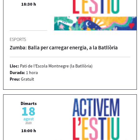
18:30 h
ESPORTS
Zumba: Balla per carregar energia, a la Batllòria
Lloc:
Pati de l'Escola Montnegre (la Batllòria)
Durada:
1 hora
Preu:
Gratuït
Dimarts
18
agost
2020
18:00 h