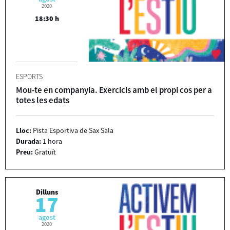
2020
18:30 h
ESPORTS
Mou-te en companyia. Exercicis amb el propi cos per a
totes les edats
Lloc:
Pista Esportiva de Sax Sala
Durada:
1 hora
Preu:
Gratuït
Dilluns
17
agost
2020