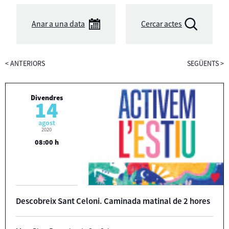
Anar a una data
Cercar actes
<
ANTERIORS
SEGÜENTS
>
Divendres
14
agost
2020
08:00 h
Descobreix Sant Celoni. Caminada matinal de 2 hores