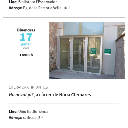
Lloc:
Biblioteca l'Escorxador
Adreça:
Pg. de la Rectoria Vella, 10
Divendres
17
gener
2020
18:00 h
LITERATURA
|
INFANTILS
Ha nevat ja?
, a càrrec de Núria Clemares
Lloc:
Unió Batllorienca
Adreça:
c. Breda, 2