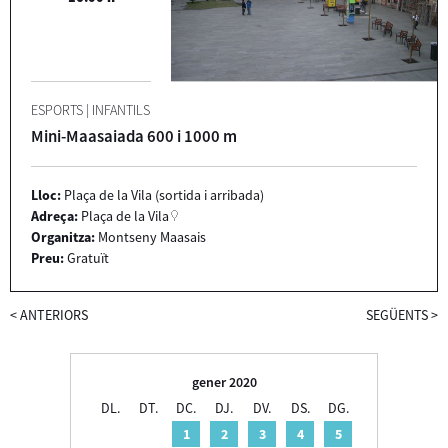
ESPORTS
|
INFANTILS
Mini-Maasaiada 600 i 1000 m
Lloc:
Plaça de la Vila (sortida i arribada)
Adreça:
Plaça de la Vila
Organitza:
Montseny Maasais
Preu:
Gratuït
<
ANTERIORS
SEGÜENTS
>
gener 2020
DL.
DT.
DC.
DJ.
DV.
DS.
DG.
1
2
3
4
5