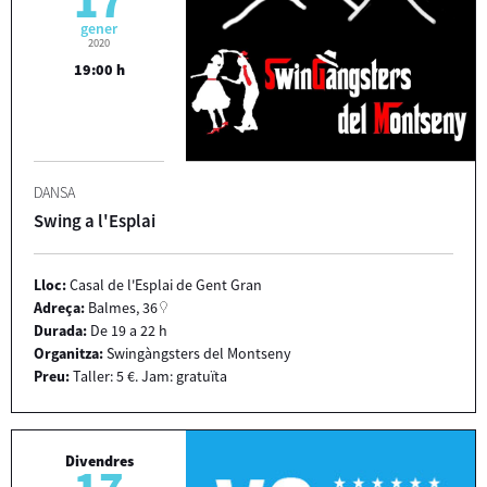
17
gener
2020
19:00 h
DANSA
Swing a l'Esplai
Lloc:
Casal de l'Esplai de Gent Gran
Adreça:
Balmes, 36
Durada:
De 19 a 22 h
Organitza:
Swingàngsters del Montseny
Preu:
Taller: 5 €. Jam: gratuïta
Divendres
17