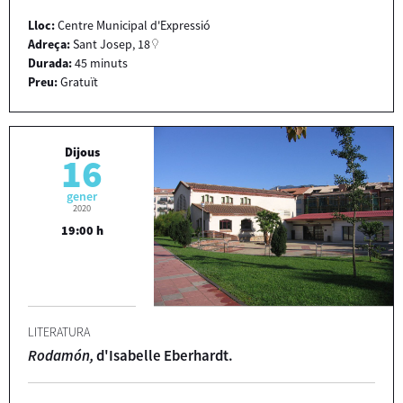
Lloc:
Centre Municipal d'Expressió
Adreça:
Sant Josep, 18
Durada:
45 minuts
Preu:
Gratuït
Dijous
16
gener
2020
19:00 h
LITERATURA
Rodamón,
d'Isabelle Eberhardt.