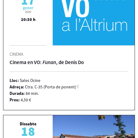
gener
2020
20:30 h
CINEMA
Cinema en VO:
Funan
, de Denis Do
Lloc:
Sales Ocine
Adreça:
Ctra. C-35 (Porta de ponent)
Durada:
84 min.
Preu:
4,50 €
Dissabte
18