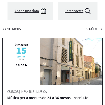
Anar a una data
Cercar actes
<
ANTERIORS
SEGÜENTS
>
Dimecres
15
gener
2020
16:00 h
CURSOS
|
INFANTILS
|
MÚSICA
Música per a menuts de 24 a 36 mesos. Inscriu-te!