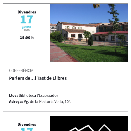
Divendres
17
gener
2020
19:00 h
CONFERÈNCIA
Parlem de...i Tast de Llibres
Lloc:
Biblioteca l'Escorxador
Adreça:
Pg. de la Rectoria Vella, 10
Divendres