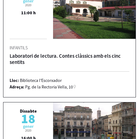
gener
2020
11:00 h
INFANTILS
Laboratori de lectura. Contes clàssics amb els cinc
sentits
Lloc:
Biblioteca l'Escorxador
Adreça:
Pg. de la Rectoria Vella, 10
Dissabte
18
gener
2020
16:00 h