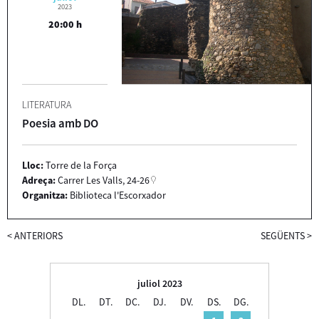
2023
20:00 h
LITERATURA
Poesia amb DO
Lloc:
Torre de la Força
Adreça:
Carrer Les Valls, 24-26
Organitza:
Biblioteca l'Escorxador
<
ANTERIORS
SEGÜENTS
>
juliol 2023
DL.
DT.
DC.
DJ.
DV.
DS.
DG.