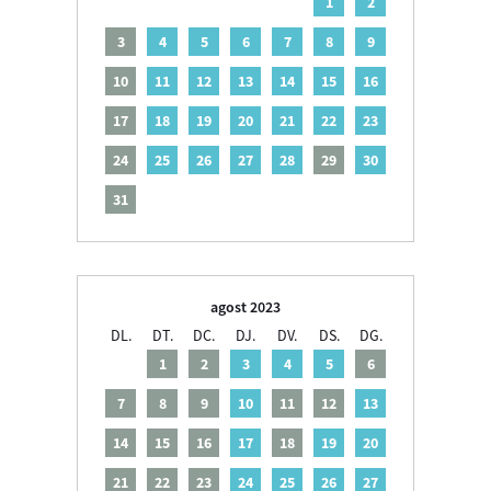
1
2
3
4
5
6
7
8
9
10
11
12
13
14
15
16
17
18
19
20
21
22
23
24
25
26
27
28
29
30
31
agost 2023
DL.
DT.
DC.
DJ.
DV.
DS.
DG.
1
2
3
4
5
6
7
8
9
10
11
12
13
14
15
16
17
18
19
20
21
22
23
24
25
26
27