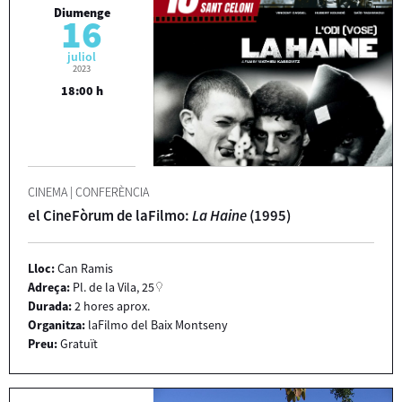
Diumenge
16
juliol
2023
18:00 h
CINEMA
|
CONFERÈNCIA
el CineFòrum de laFilmo:
La Haine
(1995)
Lloc:
Can Ramis
Adreça:
Pl. de la Vila, 25
Durada:
2 hores aprox.
Organitza:
laFilmo del Baix Montseny
Preu:
Gratuït