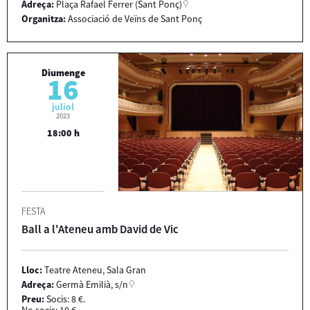
Adreça:
Plaça Rafael Ferrer (Sant Ponç)
Organitza:
Associació de Veïns de Sant Ponç
Diumenge
16
juliol
2023
18:00 h
FESTA
Ball a l'Ateneu amb David de Vic
Lloc:
Teatre Ateneu, Sala Gran
Adreça:
Germà Emilià, s/n
Preu:
Socis: 8 €.
No socis: 10 €