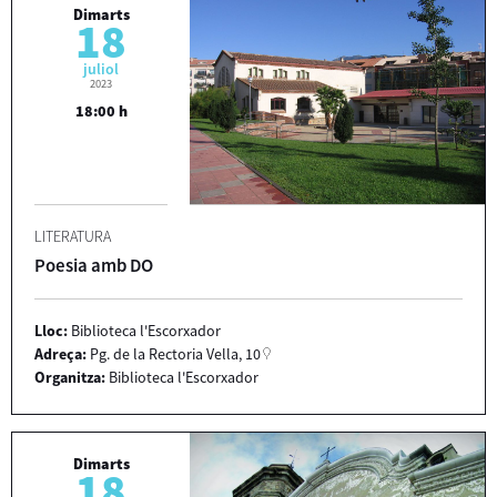
Dimarts
18
juliol
2023
18:00 h
LITERATURA
Poesia amb DO
Lloc:
Biblioteca l'Escorxador
Adreça:
Pg. de la Rectoria Vella, 10
Organitza:
Biblioteca l'Escorxador
Dimarts
18