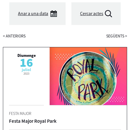
Anar a una data
Cercar actes
<
ANTERIORS
SEGÜENTS
>
Diumenge
16
juliol
2023
FESTA MAJOR
Festa Major Royal Park