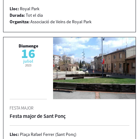
Lloc:
Royal Park
Durada:
Tot el dia
Organitza:
Associació de Veïns de Royal Park
Diumenge
16
juliol
2023
FESTA MAJOR
Festa major de Sant Ponç
Lloc:
Plaça Rafael Ferrer (Sant Ponç)