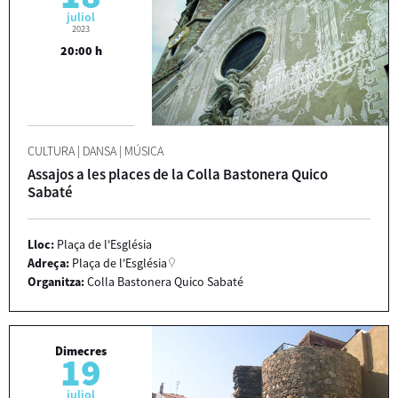
juliol
2023
20:00 h
CULTURA
|
DANSA
|
MÚSICA
Assajos a les places de la Colla Bastonera Quico
Sabaté
Lloc:
Plaça de l'Església
Adreça:
Plaça de l'Església
Organitza:
Colla Bastonera Quico Sabaté
Dimecres
19
juliol