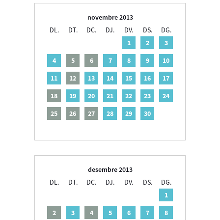
novembre 2013
DL.
DT.
DC.
DJ.
DV.
DS.
DG.
1
2
3
4
5
6
7
8
9
10
11
12
13
14
15
16
17
18
19
20
21
22
23
24
25
26
27
28
29
30
desembre 2013
DL.
DT.
DC.
DJ.
DV.
DS.
DG.
1
2
3
4
5
6
7
8