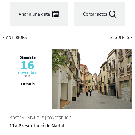
Anar a una data
Cercar actes
<
ANTERIORS
SEGÜENTS
>
Dissabte
16
novembre
2013
10:30 h
MOSTRA
|
INFANTILS
|
CONFERÈNCIA
11a Presentació de Nadal