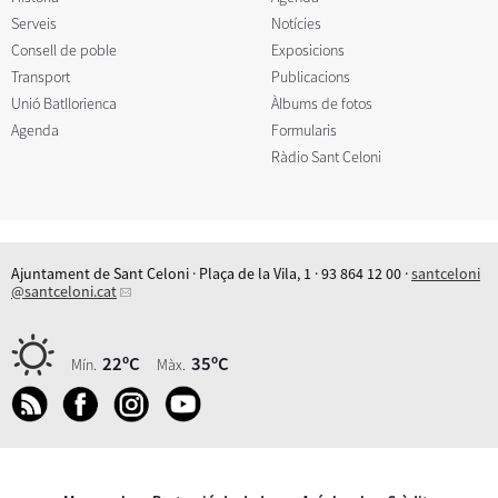
Serveis
Notícies
Consell de poble
Exposicions
Transport
Publicacions
Unió Batllorienca
Àlbums de fotos
Agenda
Formularis
Ràdio Sant Celoni
Ajuntament de Sant Celoni · Plaça de la Vila, 1 · 93 864 12 00 ·
santceloni
@santceloni.cat
22ºC
35ºC
Mín.
Màx.