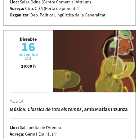
Lloc:
Sales Ocine (Centre Comercial Altrium)
Adreça:
Ctra. C-35 (Porta de ponent)
Organitza:
Dep. Política Lingüística de la Generalitat
Dissabte
16
novembre
2013
20:00 h
MÚSICA
Música:
Classics de tots els temps
, amb Matías Inzunza
Lloc:
Sala petita de l'Ateneu
Adreça:
Germà Emilià, 1