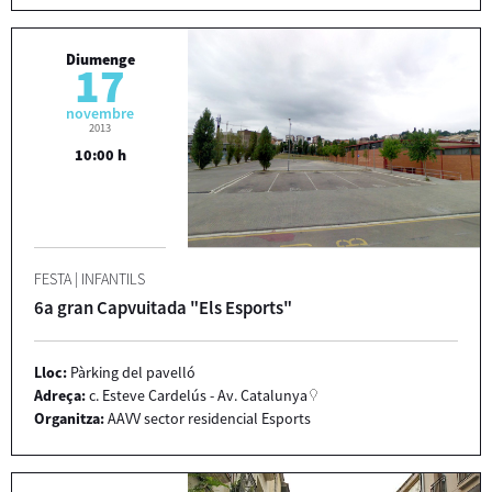
Diumenge
17
novembre
2013
10:00 h
FESTA
|
INFANTILS
6a gran Capvuitada "Els Esports"
Lloc:
Pàrking del pavelló
Adreça:
c. Esteve Cardelús - Av. Catalunya
Organitza:
AAVV sector residencial Esports