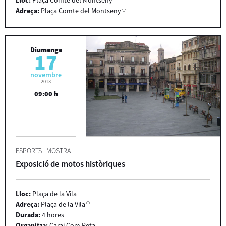
Adreça:
Plaça Comte del Montseny
Diumenge
17
novembre
2013
09:00 h
ESPORTS
|
MOSTRA
Exposició de motos històriques
Lloc:
Plaça de la Vila
Adreça:
Plaça de la Vila
Durada:
4 hores
Organitza:
Carai Com Peta