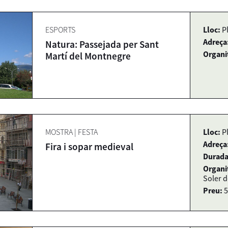
ESPORTS
Lloc:
P
Adreça
Natura: Passejada per Sant
Organi
Martí del Montnegre
MOSTRA
|
FESTA
Lloc:
P
Adreça
Fira i sopar medieval
Durada
Organi
Soler d
Preu:
5