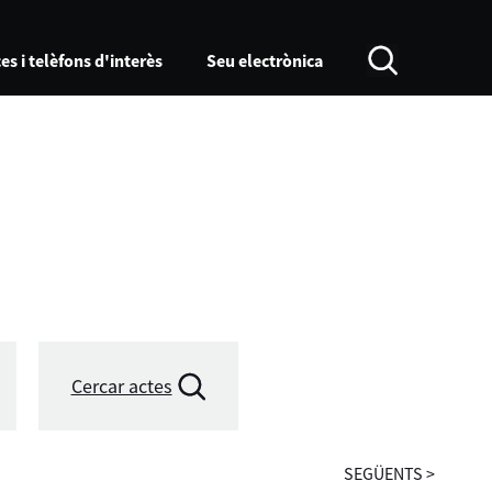
es i telèfons d'interès
Seu electrònica
Cercar actes
SEGÜENTS
>