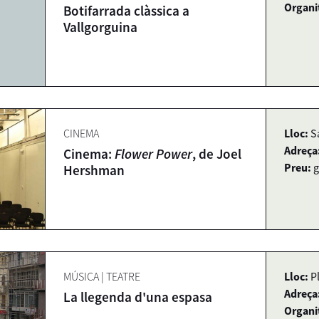
Organi
Botifarrada clàssica a
Vallgorguina
CINEMA
Lloc:
S
Adreça
Cinema:
Flower Power
, de Joel
Preu:
g
Hershman
MÚSICA
|
TEATRE
Lloc:
P
Adreça
La llegenda d'una espasa
Organi