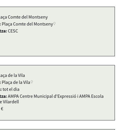
laça Comte del Montseny
:
Plaça Comte del Montseny
tza:
CESC
laça de la Vila
:
Plaça de la Vila
:
tot el dia
tza:
AMPA Centre Municipal d'Expressió i AMPA Escola
e Vilardell
 €