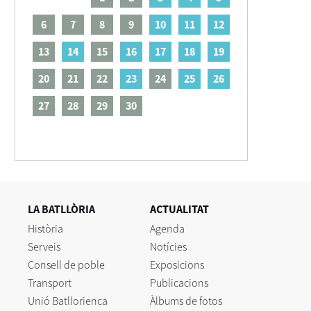
6
7
8
9
10
11
12
13
14
15
16
17
18
19
20
21
22
23
24
25
26
27
28
29
30
LA BATLLÒRIA
ACTUALITAT
Història
Agenda
Serveis
Notícies
Consell de poble
Exposicions
Transport
Publicacions
Unió Batllorienca
Àlbums de fotos