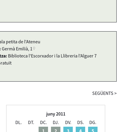
ala petita de l'Ateneu
:
Germà Emilià, 1
tza:
Biblioteca l'Escorxador i la Llibreria l'Alguer 7
ratuït
SEGÜENTS
>
juny 2011
DL.
DT.
DC.
DJ.
DV.
DS.
DG.
1
2
3
4
5