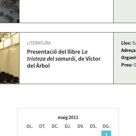
LITERATURA
Lloc:
S
Adreça
Presentació del llibre
La
Organi
tristeza del samurái
, de Víctor
Preu:
G
del Árbol
maig 2011
DL.
DT.
DC.
DJ.
DV.
DS.
DG.
1