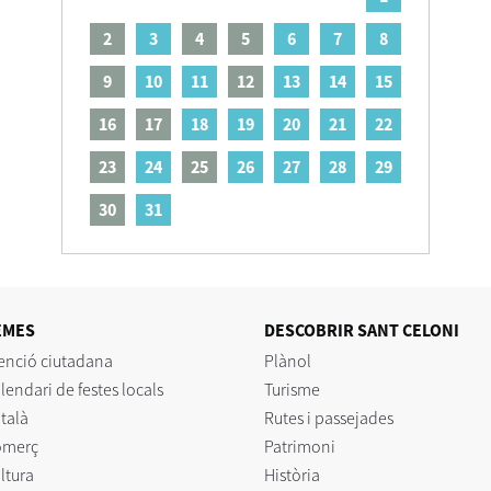
2
3
4
5
6
7
8
9
10
11
12
13
14
15
16
17
18
19
20
21
22
23
24
25
26
27
28
29
30
31
EMES
DESCOBRIR SANT CELONI
enció ciutadana
Plànol
lendari de festes locals
Turisme
talà
Rutes i passejades
omerç
Patrimoni
ltura
Història