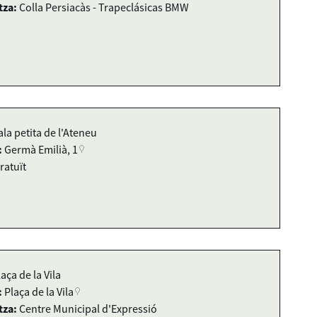
tza:
Colla Persiacàs - Trapeclásicas BMW
ala petita de l'Ateneu
:
Germà Emilià, 1
ratuït
laça de la Vila
:
Plaça de la Vila
tza:
Centre Municipal d'Expressió