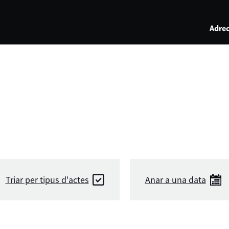
Adrec
Triar per tipus d'actes
Anar a una data