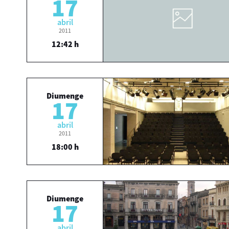
17
abril
2011
12:42 h
Diumenge
17
abril
2011
18:00 h
Diumenge
17
abril