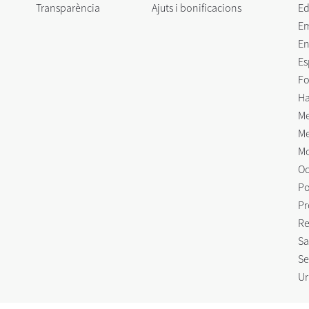
Transparència
Ajuts i bonificacions
Ed
E
En
Es
Fo
Ha
Me
Me
Mo
Oc
Po
Pr
Re
Sa
Se
Ur