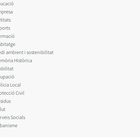
ucació
mpresa
titats
ports
rmació
bitatge
di ambient i sostenibilitat
mòria Històrica
bilitat
upació
licia Local
otecció Civil
sidus
lut
rveis Socials
banisme