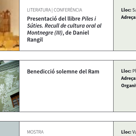
LITERATURA
|
CONFERÈNCIA
Lloc:
S
Adreça
Presentació del llibre
Piles i
Súties. Recull de cultura oral al
Montnegre (III)
, de Daniel
Rangil
Benedicció solemne del Ram
Lloc:
P
Adreça
Organi
MOSTRA
Lloc:
V