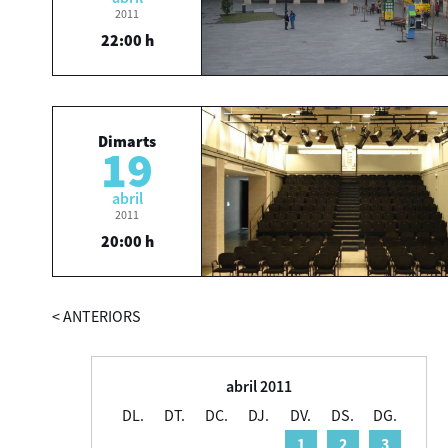
2011
22:00 h
Dimarts
19
abril
2011
20:00 h
<
ANTERIORS
abril 2011
DL.
DT.
DC.
DJ.
DV.
DS.
DG.
1
2
3