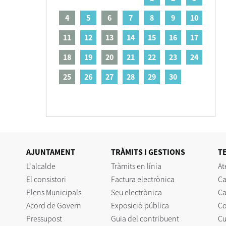
4
5
6
7
8
9
10
11
12
13
14
15
16
17
18
19
20
21
22
23
24
25
26
27
28
29
30
AJUNTAMENT
TRÀMITS I GESTIONS
T
L'alcalde
Tràmits en línia
At
El consistori
Factura electrònica
Ca
Plens Municipals
Seu electrònica
Ca
Acord de Govern
Exposició pública
C
Pressupost
Guia del contribuent
Cu