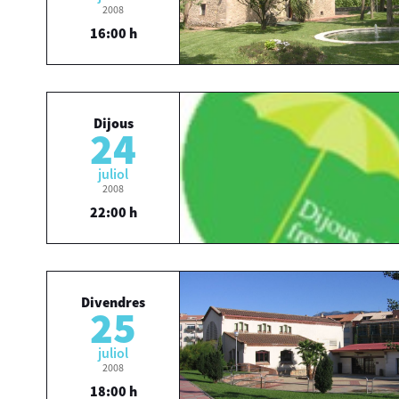
2008
16:00 h
Dijous
24
juliol
2008
22:00 h
Divendres
25
juliol
2008
18:00 h