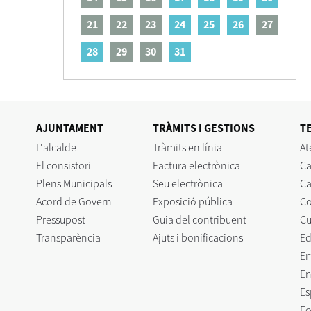
21
22
23
24
25
26
27
28
29
30
31
AJUNTAMENT
TRÀMITS I GESTIONS
T
L'alcalde
Tràmits en línia
At
El consistori
Factura electrònica
Ca
Plens Municipals
Seu electrònica
Ca
Acord de Govern
Exposició pública
C
Pressupost
Guia del contribuent
Cu
Transparència
Ajuts i bonificacions
Ed
E
En
Es
Fo