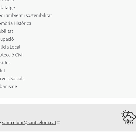
bitatge
di ambient i sostenibilitat
mòria Històrica
bilitat
upació
licia Local
otecció Civil
sidus
lut
rveis Socials
banisme
 ·
santceloni
@santceloni.cat