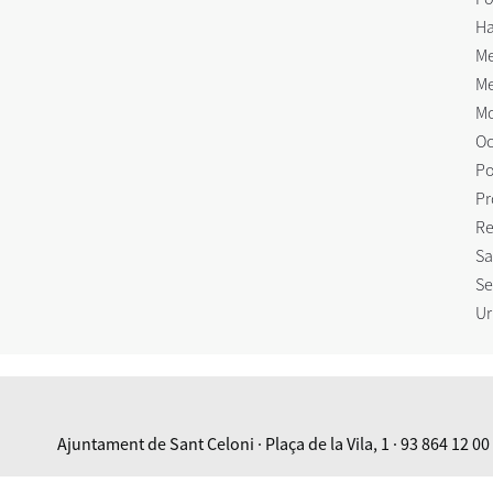
Ha
Me
Me
Mo
Oc
Po
Pr
Re
Sa
Se
Ur
Ajuntament de Sant Celoni · Plaça de la Vila, 1 · 93 864 12 00