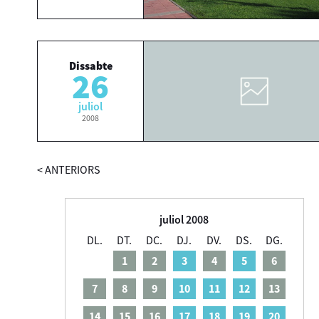
Dissabte
26
juliol
2008
<
ANTERIORS
juliol 2008
DL.
DT.
DC.
DJ.
DV.
DS.
DG.
1
2
3
4
5
6
7
8
9
10
11
12
13
14
15
16
17
18
19
20