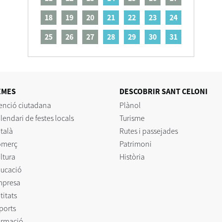
18
19
20
21
22
23
24
25
26
27
28
29
30
31
EMES
DESCOBRIR SANT CELONI
enció ciutadana
Plànol
lendari de festes locals
Turisme
talà
Rutes i passejades
omerç
Patrimoni
ltura
Història
ucació
mpresa
titats
ports
rmació