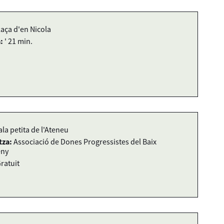
laça d'en Nicola
:
' 21 min.
ala petita de l'Ateneu
tza:
Associació de Dones Progressistes del Baix
eny
ratuit