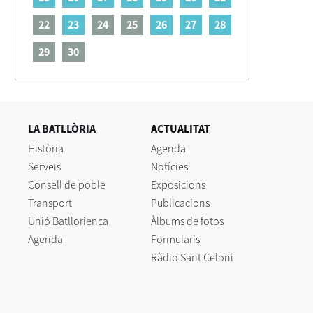
22
23
24
25
26
27
28
29
30
LA BATLLÒRIA
ACTUALITAT
Història
Agenda
Serveis
Notícies
Consell de poble
Exposicions
Transport
Publicacions
Unió Batllorienca
Àlbums de fotos
Agenda
Formularis
Ràdio Sant Celoni