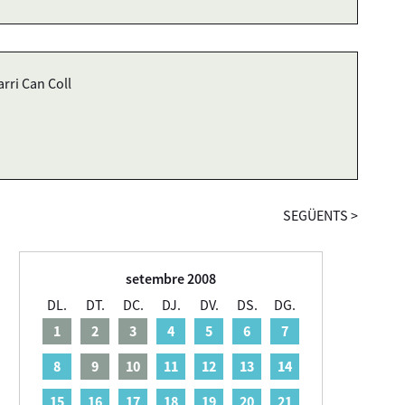
arri Can Coll
SEGÜENTS
>
setembre 2008
DL.
DT.
DC.
DJ.
DV.
DS.
DG.
1
2
3
4
5
6
7
8
9
10
11
12
13
14
15
16
17
18
19
20
21