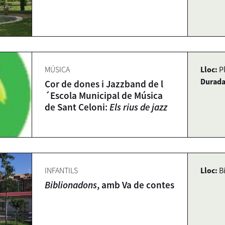
MÚSICA
Lloc:
P
Durada
Cor de dones i Jazzband de l
´Escola Municipal de Música
de Sant Celoni:
Els rius de jazz
INFANTILS
Lloc:
B
Biblionadons
, amb Va de contes