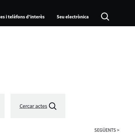
es i telèfons d'interès
Seu electrònica
Cercar actes
SEGÜENTS
>