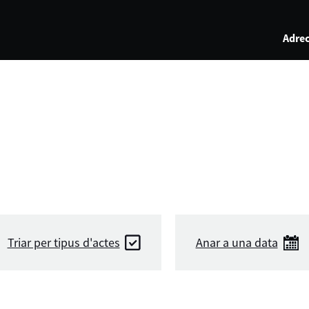
Adrec
Triar per tipus d'actes
Anar a una data