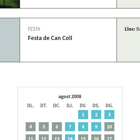
FESTA
Lloc:
B
Festa de Can Coll
agost 2008
DL.
DT.
DC.
DJ.
DV.
DS.
DG.
1
2
3
4
5
6
7
8
9
10
11
12
13
14
15
16
17