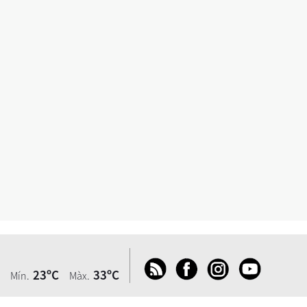
23ºC
33ºC
Mín.
Màx.