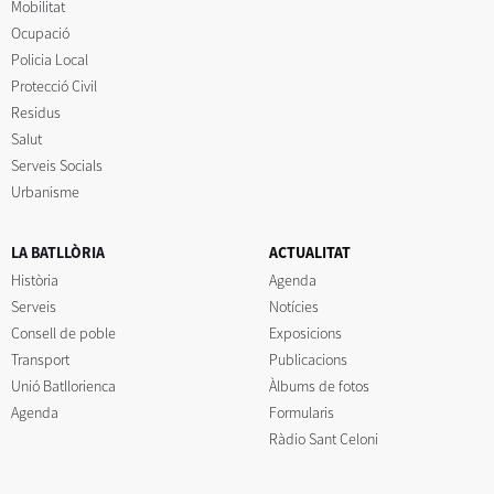
Mobilitat
Ocupació
Policia Local
Protecció Civil
Residus
Salut
Serveis Socials
Urbanisme
LA BATLLÒRIA
ACTUALITAT
Història
Agenda
Serveis
Notícies
Consell de poble
Exposicions
Transport
Publicacions
Unió Batllorienca
Àlbums de fotos
Agenda
Formularis
Ràdio Sant Celoni