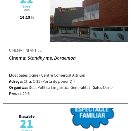
febrer
2015
16:15 h
CINEMA
|
INFANTILS
Cinema:
Standby me, Doraemon
Lloc:
Sales Ocine - Centre Comercial Altrium
Adreça:
Ctra. C-35 (Porta de ponent)
Organitza:
Dep. Política Lingüística Generalitat - Sales Ocine
Preu:
4,20 €
Dissabte
21
febrer