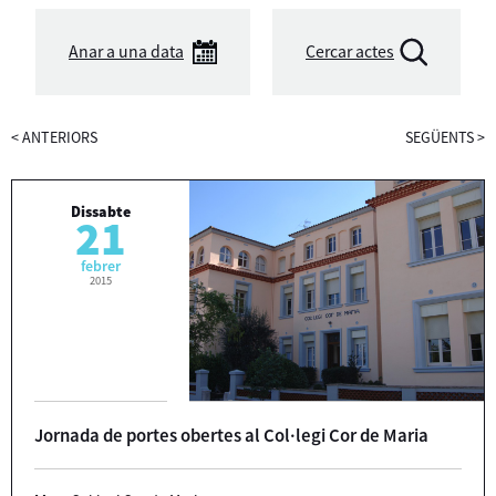
Anar a una data
Cercar actes
<
ANTERIORS
SEGÜENTS
>
Dissabte
21
febrer
2015
Jornada de portes obertes al Col·legi Cor de Maria