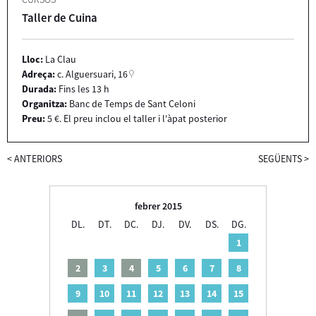
Taller de Cuina
Lloc:
La Clau
Adreça:
c. Alguersuari, 16
Durada:
Fins les 13 h
Organitza:
Banc de Temps de Sant Celoni
Preu:
5 €. El preu inclou el taller i l'àpat posterior
<
ANTERIORS
SEGÜENTS
>
febrer 2015
DL.
DT.
DC.
DJ.
DV.
DS.
DG.
1
2
3
4
5
6
7
8
9
10
11
12
13
14
15