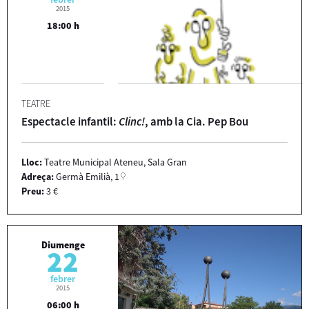
2015
18:00 h
TEATRE
Espectacle infantil:
Clinc!
, amb la Cia. Pep Bou
Lloc:
Teatre Municipal Ateneu, Sala Gran
Adreça:
Germà Emilià, 1
Preu:
3 €
Diumenge
22
febrer
2015
06:00 h