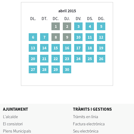
abril 2015
DL.
DT.
DC.
DJ.
DV.
DS.
DG.
1
2
3
4
5
6
7
8
9
10
11
12
13
14
15
16
17
18
19
20
21
22
23
24
25
26
27
28
29
30
AJUNTAMENT
TRÀMITS I GESTIONS
L'alcalde
Tràmits en línia
El consistori
Factura electrònica
Plens Municipals
Seu electrònica