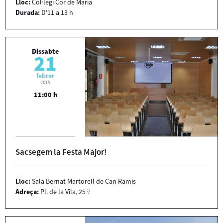
Lloc:
Col·legi Cor de Maria
Durada:
D'11 a 13 h
Dissabte
21
febrer
2015
11:00 h
Sacsegem la Festa Major!
Lloc:
Sala Bernat Martorell de Can Ramis
Adreça:
Pl. de la Vila, 25