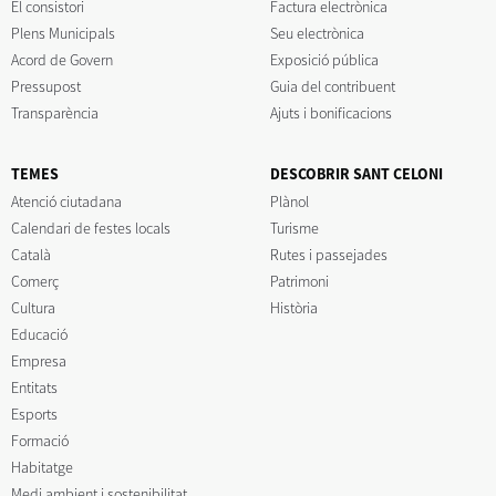
El consistori
Factura electrònica
Plens Municipals
Seu electrònica
Acord de Govern
Exposició pública
Pressupost
Guia del contribuent
Transparència
Ajuts i bonificacions
TEMES
DESCOBRIR SANT CELONI
Atenció ciutadana
Plànol
Calendari de festes locals
Turisme
Català
Rutes i passejades
Comerç
Patrimoni
Cultura
Història
Educació
Empresa
Entitats
Esports
Formació
Habitatge
Medi ambient i sostenibilitat