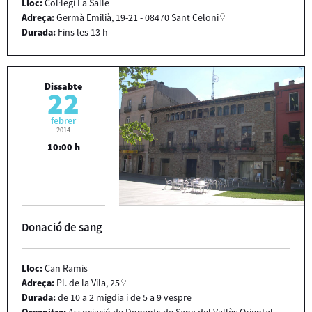
Lloc:
Col·legi La Salle
Adreça:
Germà Emilià, 19-21 - 08470 Sant Celoni
Durada:
Fins les 13 h
Dissabte
22
febrer
2014
10:00 h
Donació de sang
Lloc:
Can Ramis
Adreça:
Pl. de la Vila, 25
Durada:
de 10 a 2 migdia i de 5 a 9 vespre
Organitza:
Associació de Donants de Sang del Vallès Oriental