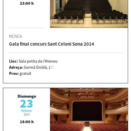
23:00 h
MÚSICA
Gala final concurs Sant Celoni Sona 2014
Lloc:
Sala petita de l'Ateneu
Adreça:
Germà Emilià, 1
Preu:
gratuït
Diumenge
23
febrer
2014
18:00 h