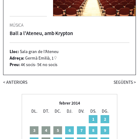
MÚSICA
Ball a l'Ateneu, amb Krypton
Lloc:
Sala gran de l'Ateneu
Adreça:
Germà Emilià, 1
Preu:
4€ socis- 5€ no socis
<
ANTERIORS
SEGÜENTS
>
febrer 2014
DL.
DT.
DC.
DJ.
DV.
DS.
DG.
1
2
3
4
5
6
7
8
9