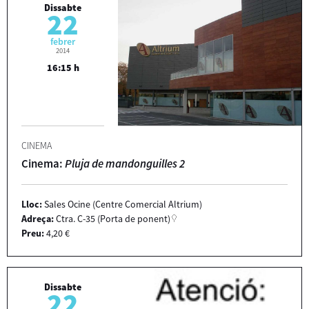
Dissabte
22
febrer
2014
16:15 h
CINEMA
Cinema:
Pluja de mandonguilles 2
Lloc:
Sales Ocine (Centre Comercial Altrium)
Adreça:
Ctra. C-35 (Porta de ponent)
Preu:
4,20 €
Dissabte
22