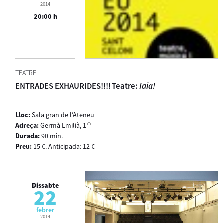
2014
20:00 h
TEATRE
ENTRADES EXHAURIDES!!!! Teatre:
Iaia!
Lloc:
Sala gran de l'Ateneu
Adreça:
Germà Emilià, 1
Durada:
90 min.
Preu:
15 €. Anticipada: 12 €
Dissabte
22
febrer
2014