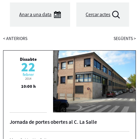
Anar a una data
Cercar actes
<
ANTERIORS
SEGÜENTS
>
Dissabte
22
febrer
2014
10:00 h
Jornada de portes obertes al C. La Salle