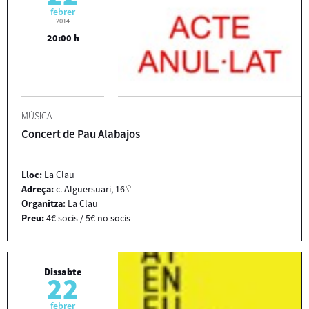
febrer
2014
20:00 h
MÚSICA
Concert de Pau Alabajos
Lloc:
La Clau
Adreça:
c. Alguersuari, 16
Organitza:
La Clau
Preu:
4€ socis / 5€ no socis
Dissabte
22
febrer