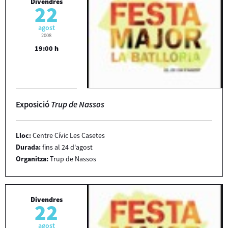
Divendres
22
agost
2008
19:00 h
Exposició
Trup de Nassos
Lloc:
Centre Cívic Les Casetes
Durada:
fins al 24 d'agost
Organitza:
Trup de Nassos
Divendres
22
agost