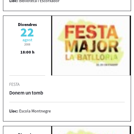
Lloc:
Biblioteca l'Escorxador
Divendres
22
agost
2008
18:00 h
FESTA
Donem un tomb
Lloc:
Escola Montnegre