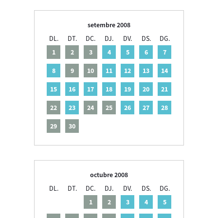
setembre 2008
DL.
DT.
DC.
DJ.
DV.
DS.
DG.
1
2
3
4
5
6
7
8
9
10
11
12
13
14
15
16
17
18
19
20
21
22
23
24
25
26
27
28
29
30
octubre 2008
DL.
DT.
DC.
DJ.
DV.
DS.
DG.
1
2
3
4
5