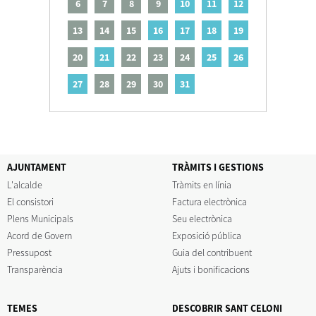
6
7
8
9
10
11
12
13
14
15
16
17
18
19
20
21
22
23
24
25
26
27
28
29
30
31
AJUNTAMENT
TRÀMITS I GESTIONS
L'alcalde
Tràmits en línia
El consistori
Factura electrònica
Plens Municipals
Seu electrònica
Acord de Govern
Exposició pública
Pressupost
Guia del contribuent
Transparència
Ajuts i bonificacions
TEMES
DESCOBRIR SANT CELONI