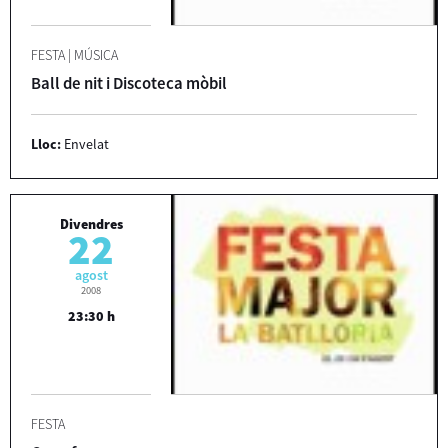
FESTA
|
MÚSICA
Ball de nit i Discoteca mòbil
Lloc:
Envelat
Divendres
22
agost
2008
23:30 h
FESTA