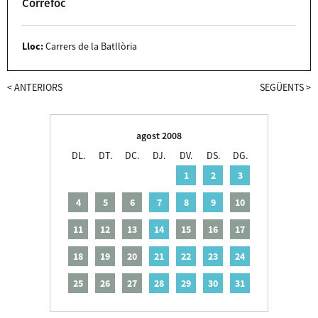
Correfoc
Lloc:
Carrers de la Batllòria
<
ANTERIORS
SEGÜENTS
>
agost 2008
DL.
DT.
DC.
DJ.
DV.
DS.
DG.
1
2
3
4
5
6
7
8
9
10
11
12
13
14
15
16
17
18
19
20
21
22
23
24
25
26
27
28
29
30
31