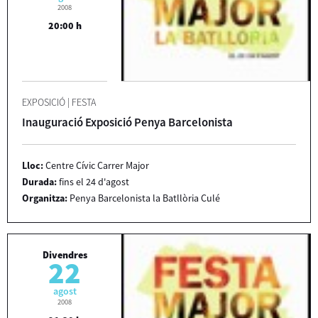
2008
20:00 h
EXPOSICIÓ
|
FESTA
Inauguració Exposició Penya Barcelonista
Lloc:
Centre Cívic Carrer Major
Durada:
fins el 24 d'agost
Organitza:
Penya Barcelonista la Batllòria Culé
Divendres
22
agost
2008