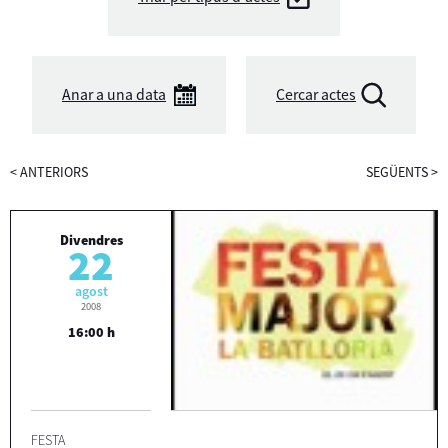
Anar a una data
Cercar actes
<
ANTERIORS
SEGÜENTS
>
Divendres
22
agost
2008
16:00 h
FESTA