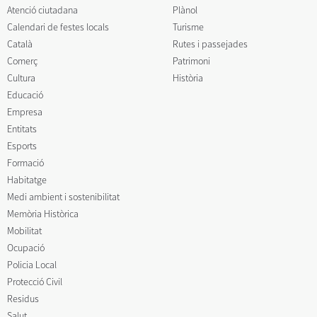
Atenció ciutadana
Plànol
Calendari de festes locals
Turisme
Català
Rutes i passejades
Comerç
Patrimoni
Cultura
Història
Educació
Empresa
Entitats
Esports
Formació
Habitatge
Medi ambient i sostenibilitat
Memòria Històrica
Mobilitat
Ocupació
Policia Local
Protecció Civil
Residus
Salut