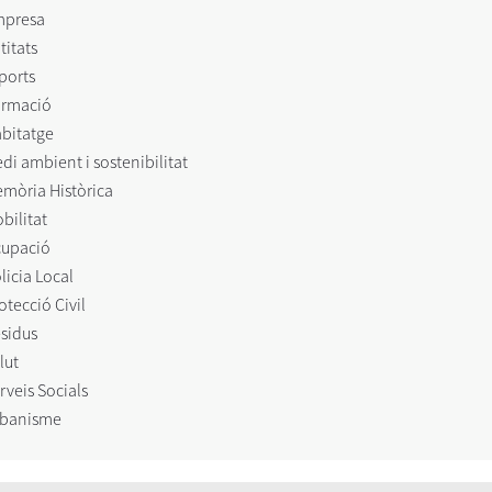
mpresa
titats
ports
rmació
bitatge
di ambient i sostenibilitat
mòria Històrica
bilitat
upació
licia Local
otecció Civil
sidus
lut
rveis Socials
banisme