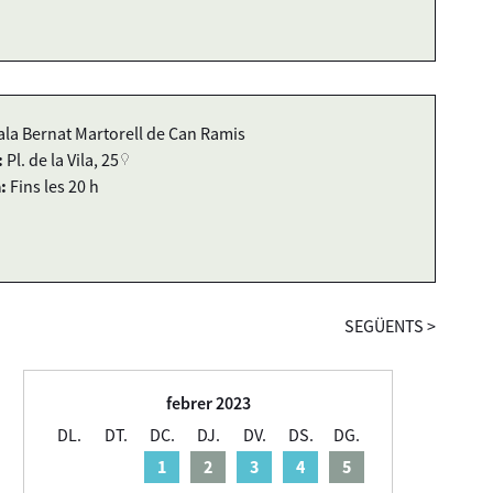
ala Bernat Martorell de Can Ramis
:
Pl. de la Vila, 25
:
Fins les 20 h
SEGÜENTS
>
febrer 2023
DL.
DT.
DC.
DJ.
DV.
DS.
DG.
1
2
3
4
5