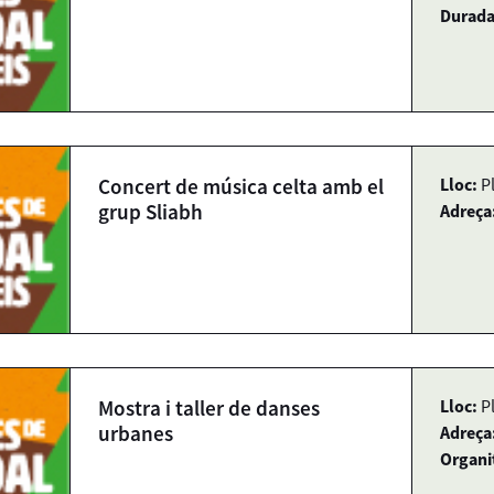
Durada
Concert de música celta amb el
Lloc:
P
grup Sliabh
Adreça
Mostra i taller de danses
Lloc:
P
urbanes
Adreça
Organi