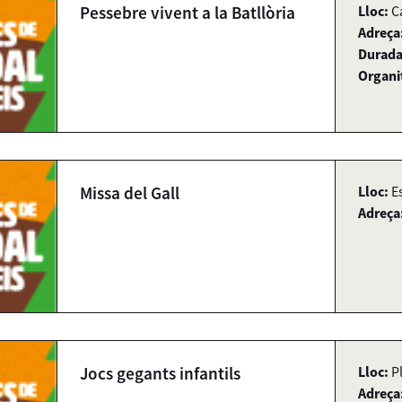
Pessebre vivent a la Batllòria
Lloc:
C
Adreça
Durada
Organi
Missa del Gall
Lloc:
E
Adreça
Jocs gegants infantils
Lloc:
P
Adreça