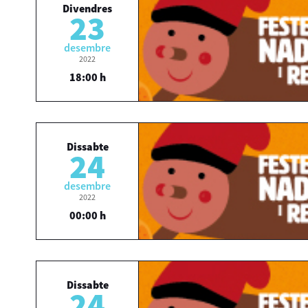
Divendres
23
desembre
2022
18:00 h
Dissabte
24
desembre
2022
00:00 h
Dissabte
24