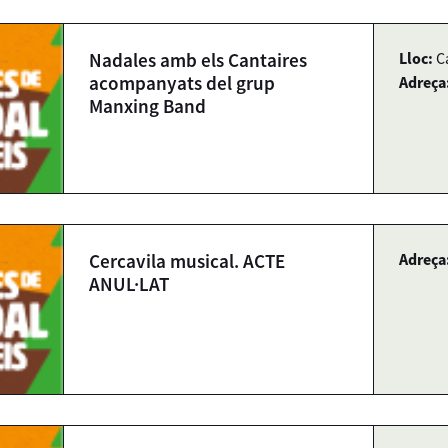
Nadales amb els Cantaires
Lloc:
C
acompanyats del grup
Adreça
Manxing Band
Cercavila musical. ACTE
Adreça
ANUL·LAT