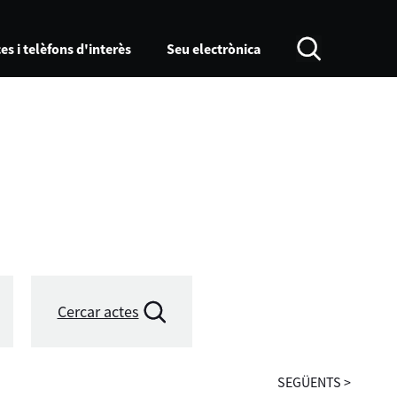
es i telèfons d'interès
Seu electrònica
Cercar actes
SEGÜENTS
>