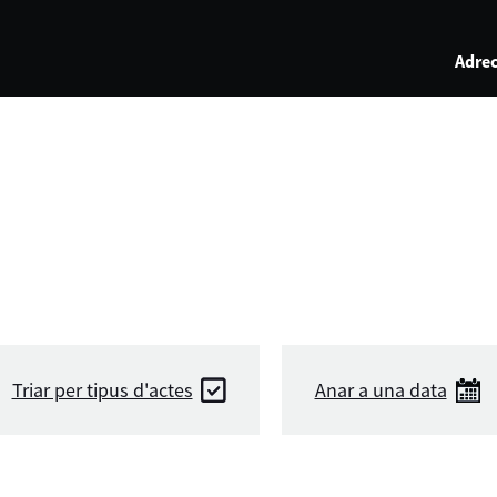
Adrec
Triar per tipus d'actes
Anar a una data