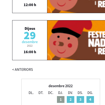
12:00 h
Dijous
29
desembre
2022
16:00 h
<
ANTERIORS
desembre 2022
DL.
DT.
DC.
DJ.
DV.
DS.
DG.
1
2
3
4