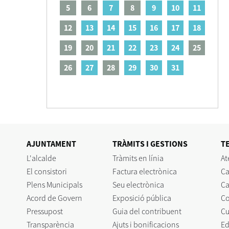
5
6
7
8
9
10
11
12
13
14
15
16
17
18
19
20
21
22
23
24
25
26
27
28
29
30
31
AJUNTAMENT
TRÀMITS I GESTIONS
T
L'alcalde
Tràmits en línia
At
El consistori
Factura electrònica
Ca
Plens Municipals
Seu electrònica
Ca
Acord de Govern
Exposició pública
C
Pressupost
Guia del contribuent
Cu
Transparència
Ajuts i bonificacions
Ed