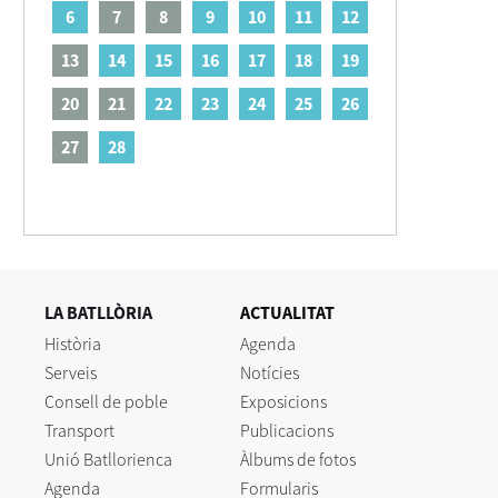
6
7
8
9
10
11
12
13
14
15
16
17
18
19
20
21
22
23
24
25
26
27
28
LA BATLLÒRIA
ACTUALITAT
Història
Agenda
Serveis
Notícies
Consell de poble
Exposicions
Transport
Publicacions
Unió Batllorienca
Àlbums de fotos
Agenda
Formularis