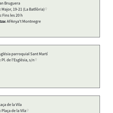
an Bruguera
:
Major, 19-21 (La Batllòria)
:
Fins les 20 h
tza:
AFAnya't Montnegre
sglésia parroquial Sant Martí
:
Pl. de l'Església, s/n
laça de la Vila
:
Plaça de la Vila