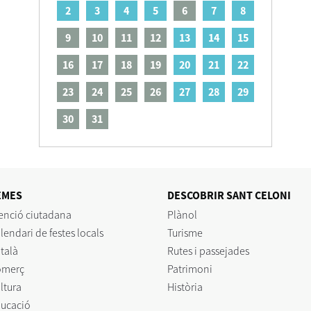
2
3
4
5
6
7
8
9
10
11
12
13
14
15
16
17
18
19
20
21
22
23
24
25
26
27
28
29
30
31
EMES
DESCOBRIR SANT CELONI
enció ciutadana
Plànol
lendari de festes locals
Turisme
talà
Rutes i passejades
omerç
Patrimoni
ltura
Història
ucació