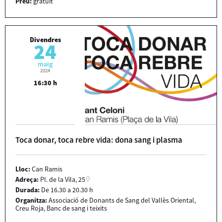
Preu:
gratuït
Divendres
24
maig
2024
16:30 h
Toca donar, toca rebre vida: dona sang i plasma
Lloc:
Can Ramis
Adreça:
Pl. de la Vila, 25
Durada:
De 16.30 a 20.30 h
Organitza:
Associació de Donants de Sang del Vallès Oriental,
Creu Roja, Banc de sang i teixits