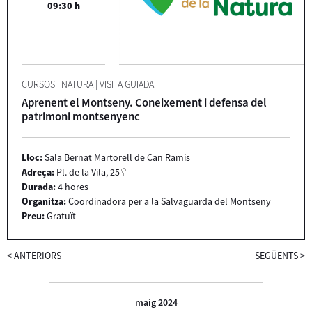
09:30 h
CURSOS
|
NATURA
|
VISITA GUIADA
Aprenent el Montseny. Coneixement i defensa del
patrimoni montsenyenc
Lloc:
Sala Bernat Martorell de Can Ramis
Adreça:
Pl. de la Vila, 25
Durada:
4 hores
Organitza:
Coordinadora per a la Salvaguarda del Montseny
Preu:
Gratuït
<
ANTERIORS
SEGÜENTS
>
maig 2024