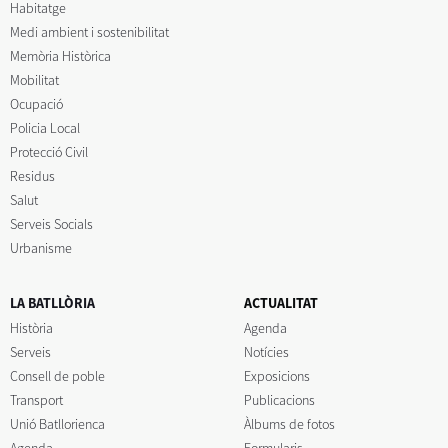
Habitatge
Medi ambient i sostenibilitat
Memòria Històrica
Mobilitat
Ocupació
Policia Local
Protecció Civil
Residus
Salut
Serveis Socials
Urbanisme
LA BATLLÒRIA
ACTUALITAT
Història
Agenda
Serveis
Notícies
Consell de poble
Exposicions
Transport
Publicacions
Unió Batllorienca
Àlbums de fotos
Agenda
Formularis