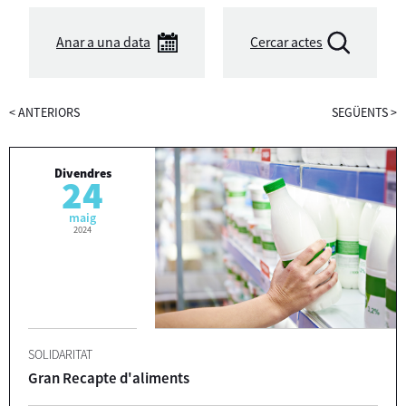
Anar a una data
Cercar actes
<
ANTERIORS
SEGÜENTS
>
Divendres
24
maig
2024
SOLIDARITAT
Gran Recapte d'aliments