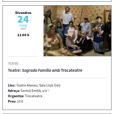
Divendres
24
maig
2024
21:00 h
TEATRE
Teatre:
Sagrada Família
amb Trocateatre
Lloc:
Teatre Ateneu, Sala Lluís Giró
Adreça:
Germà Emilià, s/n
Organitza:
Trocateatre
Preu:
10 €