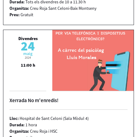
Durada:
Tots els divendres de 10 a 11.30 h
Organitza:
Creu Roja Sant Celoni-Baix Montseny
Preu:
Gratuït
Divendres
24
maig
2024
11:00 h
Xerrada No m'enredis!
Lloc:
Hospital de Sant Celoni (Sala Mòdul 4)
Durada:
1 hora
Organitza:
Creu Roja i HSC