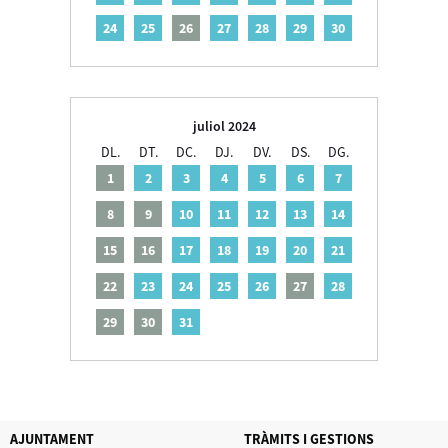
24
25
26
27
28
29
30
juliol 2024
DL.
DT.
DC.
DJ.
DV.
DS.
DG.
1
2
3
4
5
6
7
8
9
10
11
12
13
14
15
16
17
18
19
20
21
22
23
24
25
26
27
28
29
30
31
AJUNTAMENT
TRÀMITS I GESTIONS