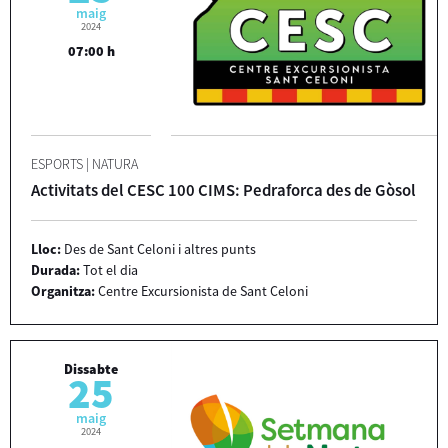
maig
2024
07:00 h
ESPORTS
|
NATURA
Activitats del CESC 100 CIMS: Pedraforca des de Gòsol
Lloc:
Des de Sant Celoni i altres punts
Durada:
Tot el dia
Organitza:
Centre Excursionista de Sant Celoni
Dissabte
25
maig
2024