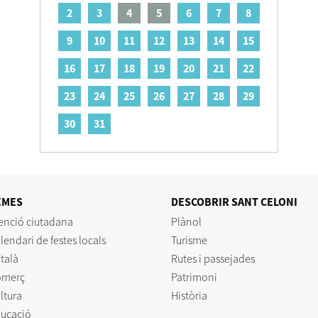
2
3
4
5
6
7
8
9
10
11
12
13
14
15
16
17
18
19
20
21
22
23
24
25
26
27
28
29
30
31
EMES
DESCOBRIR SANT CELONI
enció ciutadana
Plànol
lendari de festes locals
Turisme
talà
Rutes i passejades
omerç
Patrimoni
ltura
Història
ucació