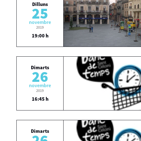
Dilluns
25
novembre
2019
19:00 h
Dimarts
26
novembre
2019
16:45 h
Dimarts
26