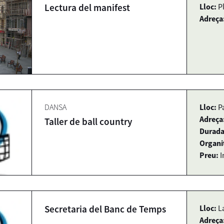
Lectura del manifest
Lloc:
P
Adreça
DANSA
Lloc:
P
Adreça
Taller de ball country
Durada
Organi
Preu:
I
Secretaria del Banc de Temps
Lloc:
L
Adreça