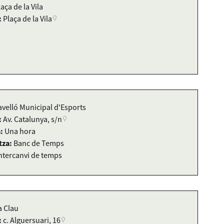
laça de la Vila
:
Plaça de la Vila
avelló Municipal d'Esports
:
Av. Catalunya, s/n
:
Una hora
tza:
Banc de Temps
ntercanvi de temps
a Clau
:
c. Alguersuari, 16