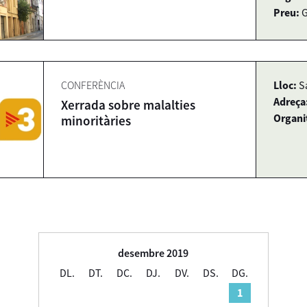
Preu:
G
CONFERÈNCIA
Lloc:
S
Adreça
Xerrada sobre malalties
Organi
minoritàries
desembre 2019
DL.
DT.
DC.
DJ.
DV.
DS.
DG.
1