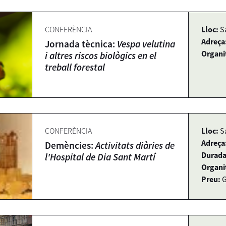
CONFERÈNCIA
Lloc:
S
Adreça
Jornada tècnica:
Vespa velutina
Organi
i altres riscos biològics en el
treball forestal
CONFERÈNCIA
Lloc:
S
Adreça
Demències:
Activitats diàries de
Durada
l'Hospital de Dia Sant Martí
Organi
Preu:
G