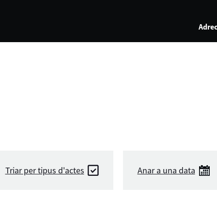
Adrec
Triar per tipus d'actes
Anar a una data