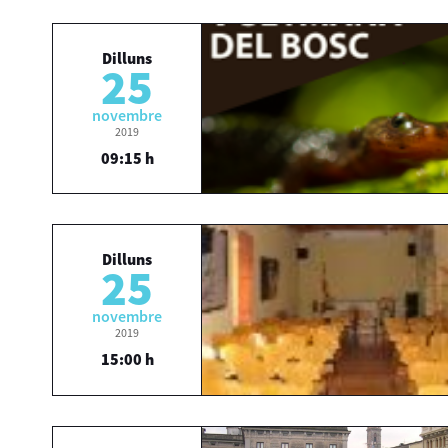
Dilluns
25
novembre
2019
09:15 h
Dilluns
25
novembre
2019
15:00 h