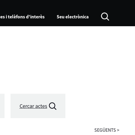
es i telèfons d'interès
Seu electrònica
Cercar actes
SEGÜENTS
>