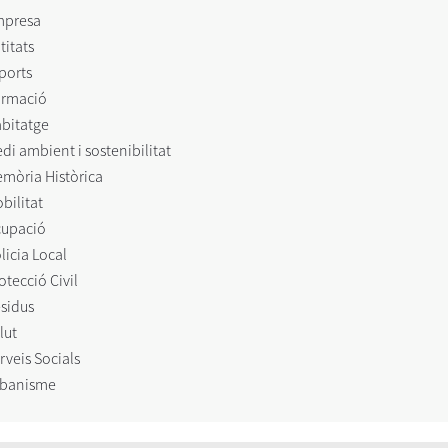
mpresa
titats
ports
rmació
bitatge
di ambient i sostenibilitat
mòria Històrica
bilitat
upació
licia Local
otecció Civil
sidus
lut
rveis Socials
banisme