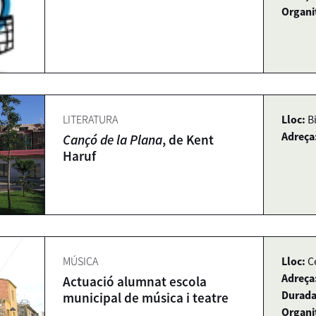
Organi
LITERATURA
Lloc:
B
Adreça
Cançó de la Plana
, de Kent
Haruf
MÚSICA
Lloc:
C
Adreça
Actuació alumnat escola
Durada
municipal de música i teatre
Organi