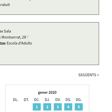
ratuït
ax Sala
:
Montserrat, 28
tza:
Escola d'Adults
SEGÜENTS
>
gener 2020
DL.
DT.
DC.
DJ.
DV.
DS.
DG.
1
2
3
4
5