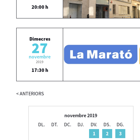
20:00 h
Dimecres
27
novembre
2019
17:30 h
<
ANTERIORS
novembre 2019
DL.
DT.
DC.
DJ.
DV.
DS.
DG.
1
2
3