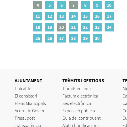
4
5
6
7
8
9
10
11
12
13
14
15
16
17
18
19
20
21
22
23
24
25
26
27
28
29
30
AJUNTAMENT
TRÀMITS I GESTIONS
T
L'alcalde
Tràmits en línia
At
El consistori
Factura electrònica
Ca
Plens Municipals
Seu electrònica
Ca
Acord de Govern
Exposició pública
C
Pressupost
Guia del contribuent
Cu
Transparència
Ajuts i bonificacions
Ed