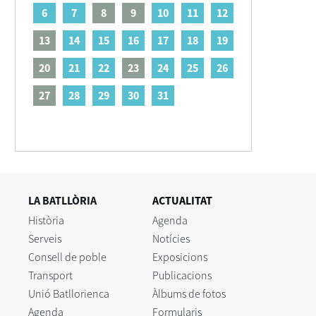
6
7
8
9
10
11
12
13
14
15
16
17
18
19
20
21
22
23
24
25
26
27
28
29
30
31
LA BATLLÒRIA
ACTUALITAT
Història
Agenda
Serveis
Notícies
Consell de poble
Exposicions
Transport
Publicacions
Unió Batllorienca
Àlbums de fotos
Agenda
Formularis