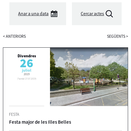
Anar a una data
Cercar actes
<
ANTERIORS
SEGÜENTS
>
Divendres
26
juliol
2019
(
*també 27-07-2019
)
FESTA
Festa major de les Illes Belles