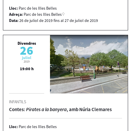
Lloc:
Parc de les Illes Belles
Adreça:
Parc de les Illes Belles
Data:
26
de
juliol
de
2019
fins al
27
de
juliol
de
2019
Divendres
26
juliol
2019
19:00 h
INFANTILS
Contes:
Pirates a la banyera
, amb Núria Clemares
Lloc:
Parc de les Illes Belles