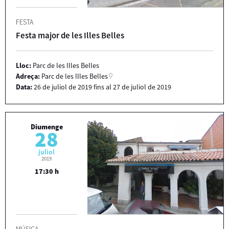
FESTA
Festa major de les Illes Belles
Lloc:
Parc de les Illes Belles
Adreça:
Parc de les Illes Belles
Data:
26
de
juliol
de
2019
fins al
27
de
juliol
de
2019
Diumenge
28
juliol
2019
17:30 h
MÚSICA