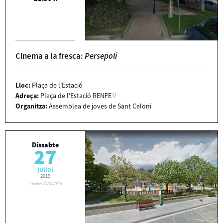
Cinema a la fresca:
Persepoli
Lloc:
Plaça de l'Estació
Adreça:
Plaça de l'Estació RENFE
Organitza:
Assemblea de joves de Sant Celoni
Dissabte
27
juliol
2019
(
*també 26-07-2019
)