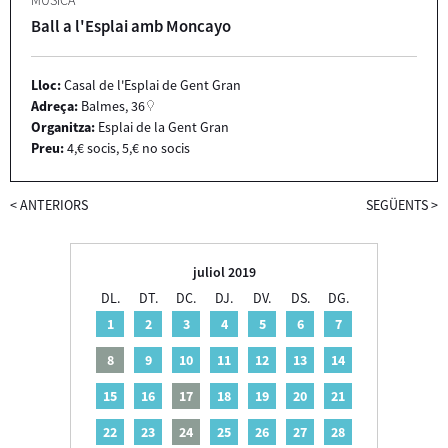
Ball a l'Esplai amb Moncayo
Lloc:
Casal de l'Esplai de Gent Gran
Adreça:
Balmes, 36
Organitza:
Esplai de la Gent Gran
Preu:
4,€ socis, 5,€ no socis
<
ANTERIORS
SEGÜENTS
>
juliol 2019
DL.
DT.
DC.
DJ.
DV.
DS.
DG.
1
2
3
4
5
6
7
8
9
10
11
12
13
14
15
16
17
18
19
20
21
22
23
24
25
26
27
28