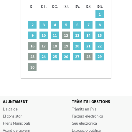
DL.
DT.
DC.
DJ.
DV.
DS.
DG.
1
2
3
4
5
6
7
8
9
10
11
12
13
14
15
16
17
18
19
20
21
22
23
24
25
26
27
28
29
30
AJUNTAMENT
TRÀMITS I GESTIONS
L'alcalde
Tràmits en línia
El consistori
Factura electrònica
Plens Municipals
Seu electrònica
Acord de Govern
Exposició pública