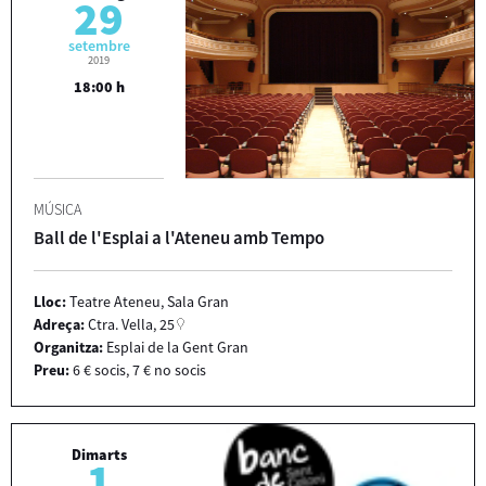
29
setembre
2019
18:00 h
MÚSICA
Ball de l'Esplai a l'Ateneu amb Tempo
Lloc:
Teatre Ateneu, Sala Gran
Adreça:
Ctra. Vella, 25
Organitza:
Esplai de la Gent Gran
Preu:
6 € socis, 7 € no socis
Dimarts
1