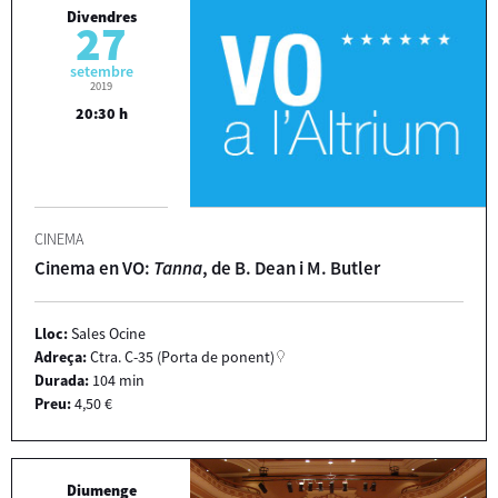
Divendres
27
setembre
2019
20:30 h
CINEMA
Cinema en VO:
Tanna
, de B. Dean i M. Butler
Lloc:
Sales Ocine
Adreça:
Ctra. C-35 (Porta de ponent)
Durada:
104 min
Preu:
4,50 €
Diumenge