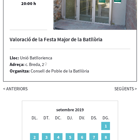
20:00 h
Valoració de la Festa Major de la Batllòria
Lloc:
Unió Batllorienca
Adreça:
c. Breda, 2
Organitza:
Consell de Poble de la Batllòria
<
ANTERIORS
SEGÜENTS
>
setembre 2019
DL.
DT.
DC.
DJ.
DV.
DS.
DG.
1
2
3
4
5
6
7
8