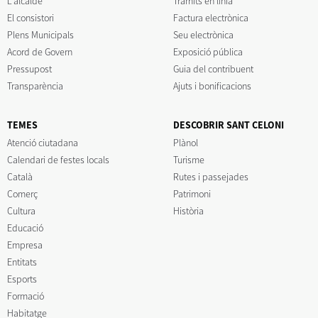
L'alcalde
Tràmits en línia
El consistori
Factura electrònica
Plens Municipals
Seu electrònica
Acord de Govern
Exposició pública
Pressupost
Guia del contribuent
Transparència
Ajuts i bonificacions
TEMES
DESCOBRIR SANT CELONI
Atenció ciutadana
Plànol
Calendari de festes locals
Turisme
Català
Rutes i passejades
Comerç
Patrimoni
Cultura
Història
Educació
Empresa
Entitats
Esports
Formació
Habitatge