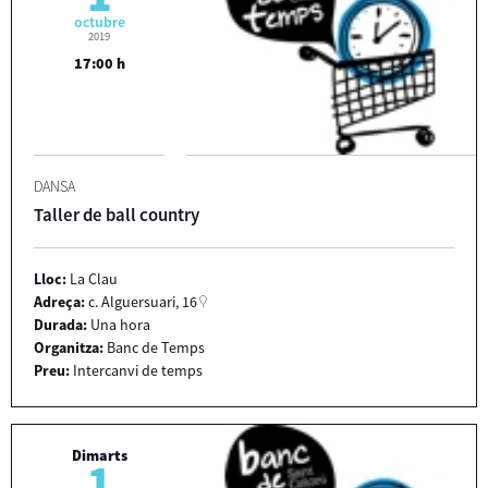
octubre
2019
17:00 h
DANSA
Taller de ball country
Lloc:
La Clau
Adreça:
c. Alguersuari, 16
Durada:
Una hora
Organitza:
Banc de Temps
Preu:
Intercanvi de temps
Dimarts
1