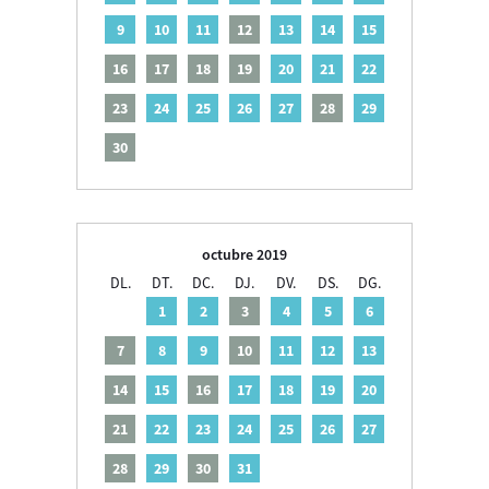
9
10
11
12
13
14
15
16
17
18
19
20
21
22
23
24
25
26
27
28
29
30
octubre 2019
DL.
DT.
DC.
DJ.
DV.
DS.
DG.
1
2
3
4
5
6
7
8
9
10
11
12
13
14
15
16
17
18
19
20
21
22
23
24
25
26
27
28
29
30
31