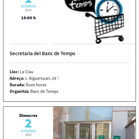
octubre
2019
18:00 h
Secretaria del Banc de Temps
Lloc:
La Clau
Adreça:
c. Alguersuari, 16
Durada:
Dues hores
Organitza:
Banc de Temps
Dimecres
2
octubre
2019