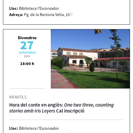
Lloc:
Biblioteca l'Escorxador
Adreça:
Pg. de la Rectoria Vella, 10
Divendres
27
setembre
2019
18:00 h
INFANTILS
Hora del conte en anglès:
One two three, counting
stories amb Iris Leyers
Cal inscripció
Lloc:
Biblioteca l'Escorxador