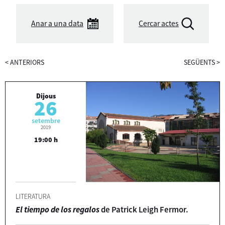
Anar a una data
Cercar actes
<
ANTERIORS
SEGÜENTS
>
Dijous
26
setembre
2019
19:00 h
LITERATURA
El tiempo de los regalos
de Patrick Leigh Fermor.