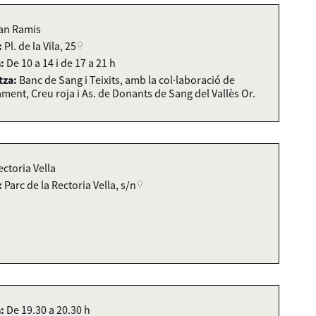
an Ramis
:
Pl. de la Vila, 25
:
De 10 a 14 i de 17 a 21 h
tza:
Banc de Sang i Teixits, amb la col·laboració de
ament, Creu roja i As. de Donants de Sang del Vallès Or.
ectoria Vella
:
Parc de la Rectoria Vella, s/n
:
De 19.30 a 20.30 h