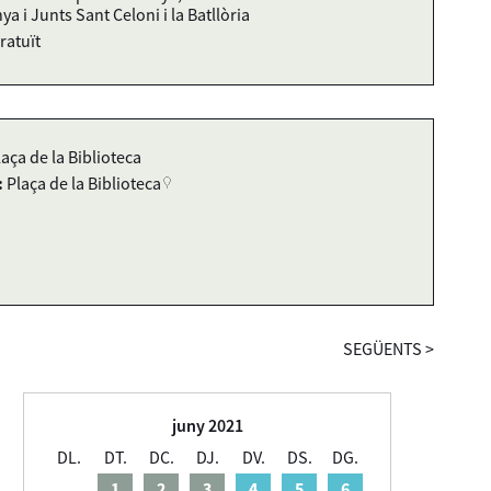
ya i Junts Sant Celoni i la Batllòria
ratuït
laça de la Biblioteca
:
Plaça de la Biblioteca
SEGÜENTS
>
juny 2021
DL.
DT.
DC.
DJ.
DV.
DS.
DG.
1
2
3
4
5
6