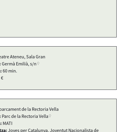
eatre Ateneu, Sala Gran
:
Germà Emilià, s/n
:
60 min.
 €
parcament de la Rectoria Vella
:
Parc de la Rectoria Vella
:
MATI
tza:
Joves per Catalunya, Joventut Nacionalista de