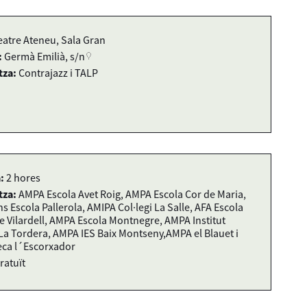
eatre Ateneu, Sala Gran
:
Germà Emilià, s/n
tza:
Contrajazz i TALP
:
2 hores
tza:
AMPA Escola Avet Roig, AMPA Escola Cor de Maria,
s Escola Pallerola, AMIPA Col·legi La Salle, AFA Escola
e Vilardell, AMPA Escola Montnegre, AMPA Institut
La Tordera, AMPA IES Baix Montseny,AMPA el Blauet i
eca l´Escorxador
ratuït