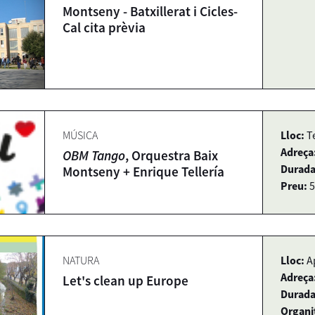
Montseny - Batxillerat i Cicles-
Cal cita prèvia
MÚSICA
Lloc:
T
Adreça
OBM Tango
, Orquestra Baix
Durada
Montseny + Enrique Tellería
Preu:
5
NATURA
Lloc:
A
Adreça
Let's clean up Europe
Durada
Organi