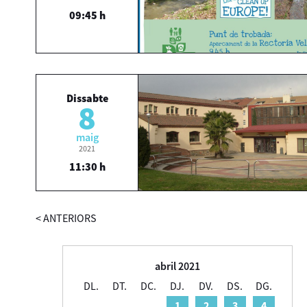
09:45 h
Dissabte
8
maig
2021
11:30 h
<
ANTERIORS
abril 2021
DL.
DT.
DC.
DJ.
DV.
DS.
DG.
1
2
3
4