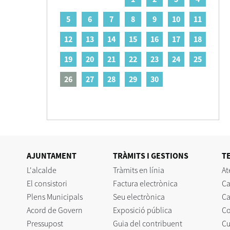
5
6
7
8
9
10
11
12
13
14
15
16
17
18
19
20
21
22
23
24
25
26
27
28
29
30
AJUNTAMENT
TRÀMITS I GESTIONS
T
L'alcalde
Tràmits en línia
At
El consistori
Factura electrònica
Ca
Plens Municipals
Seu electrònica
Ca
Acord de Govern
Exposició pública
C
Pressupost
Guia del contribuent
Cu