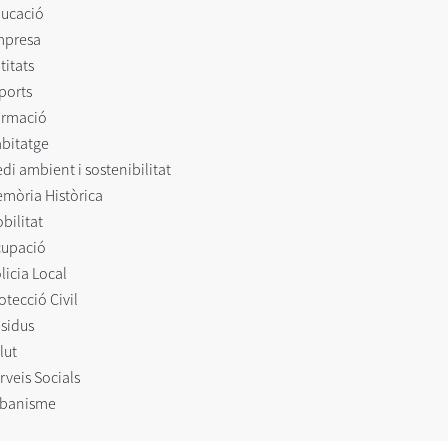
ucació
mpresa
titats
ports
rmació
bitatge
di ambient i sostenibilitat
mòria Històrica
bilitat
upació
licia Local
otecció Civil
sidus
lut
rveis Socials
banisme