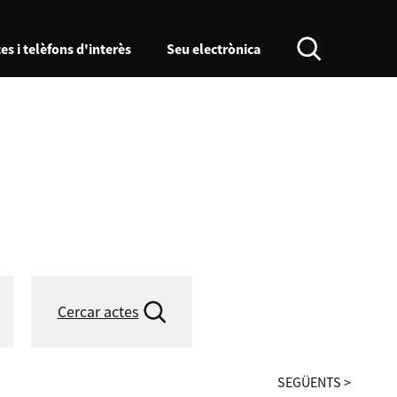
es i telèfons d'interès
Seu electrònica
Cercar actes
SEGÜENTS
>