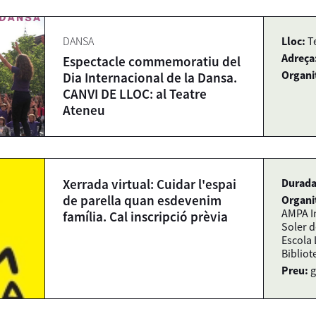
DANSA
Lloc:
T
Adreça
Espectacle commemoratiu del
Organi
Dia Internacional de la Dansa.
CANVI DE LLOC: al Teatre
Ateneu
Xerrada virtual: Cuidar l'espai
Durada
de parella quan esdevenim
Organi
AMPA In
família. Cal inscripció prèvia
Soler d
Escola 
Bibliot
Preu:
g