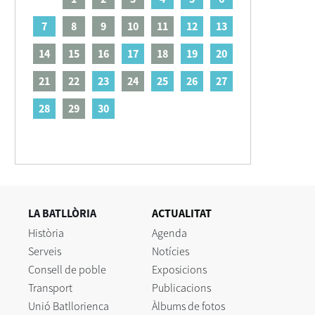
7
8
9
10
11
12
13
14
15
16
17
18
19
20
21
22
23
24
25
26
27
28
29
30
LA BATLLÒRIA
ACTUALITAT
Història
Agenda
Serveis
Notícies
Consell de poble
Exposicions
Transport
Publicacions
Unió Batllorienca
Àlbums de fotos