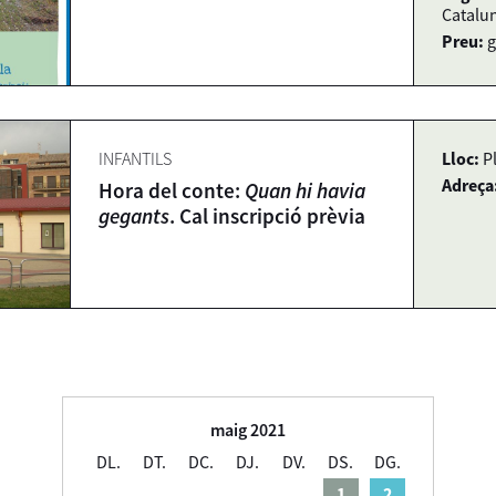
Catalun
Preu:
g
INFANTILS
Lloc:
P
Adreça
Hora del conte:
Quan hi havia
gegants
. Cal inscripció prèvia
maig 2021
DL.
DT.
DC.
DJ.
DV.
DS.
DG.
1
2