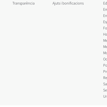
Transparència
Ajuts i bonificacions
Ed
E
En
Es
Fo
Ha
Me
Me
Mo
Oc
Po
Pr
Re
Sa
Se
Ur