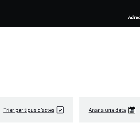
Adrec
Triar per tipus d'actes
Anar a una data