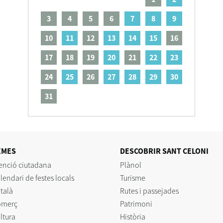
3
4
5
6
7
8
9
10
11
12
13
14
15
16
17
18
19
20
21
22
23
24
25
26
27
28
29
30
31
EMES
DESCOBRIR SANT CELONI
enció ciutadana
Plànol
lendari de festes locals
Turisme
talà
Rutes i passejades
omerç
Patrimoni
ltura
Història