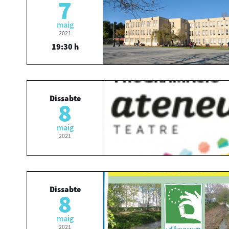
7
maig
2021
19:30 h
Dissabte
8
maig
2021
Dissabte
8
maig
2021