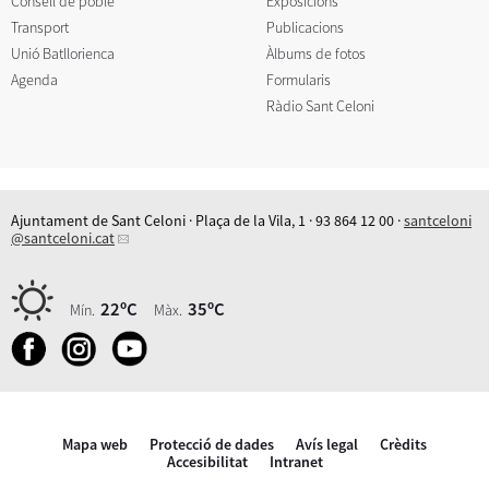
Consell de poble
Exposicions
Transport
Publicacions
Unió Batllorienca
Àlbums de fotos
Agenda
Formularis
Ràdio Sant Celoni
Ajuntament de Sant Celoni · Plaça de la Vila, 1 · 93 864 12 00 ·
santceloni
@santceloni.cat
22ºC
35ºC
Mín.
Màx.
Mapa web
Protecció de dades
Avís legal
Crèdits
Accesibilitat
Intranet