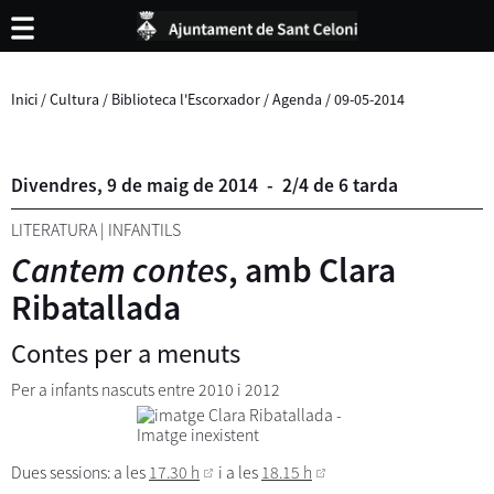
Inici
/
Cultura
/
Biblioteca l'Escorxador
/
Agenda
/
09-05-2014
Divendres,
9
de
maig
de
2014
-
2/4 de 6 tarda
LITERATURA
|
INFANTILS
Cantem contes
, amb Clara
Ribatallada
Contes per a menuts
Per a infants nascuts entre 2010 i 2012
Dues sessions: a les
17.30 h
i a les
18.15 h