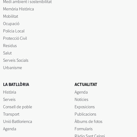
Medi ambient i sostenibilitat
Memòria Històrica
Mobilitat
Ocupació
Policia Local
Protecció Civil
Residus
Salut
Serveis Socials
Urbanisme
LA BATLLÒRIA
ACTUALITAT
Història
Agenda
Serveis
Notícies
Consell de poble
Exposicions
Transport
Publicacions
Unió Batllorienca
Àlbums de fotos
Agenda
Formularis
Ràdio Sant Celoni