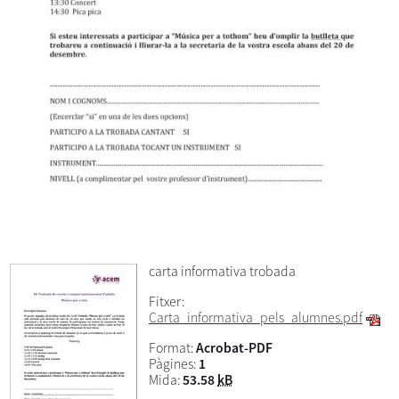
carta informativa trobada
Fitxer:
Carta_informativa_pels_alumnes.pdf
Format:
Acrobat-PDF
Pàgines:
1
Mida:
53.58
kB