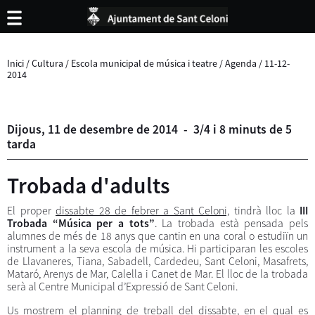
Inici
/
Cultura
/
Escola municipal de música i teatre
/
Agenda
/
11-12-
2014
Dijous,
11
de
desembre
de
2014
-
3/4 i 8 minuts de 5
tarda
Trobada d'adults
El proper
dissabte 28 de febrer a Sant Celoni,
tindrà lloc la
III
Trobada “Música per a tots”
. La trobada està pensada pels
alumnes de més de 18 anys que cantin en una coral o estudiïn un
instrument a la seva escola de música. Hi participaran les escoles
de Llavaneres, Tiana, Sabadell, Cardedeu, Sant Celoni, Masafrets,
Mataró, Arenys de Mar, Calella i Canet de Mar. El lloc de la trobada
serà al Centre Municipal d’Expressió de Sant Celoni.
Us mostrem el planning de treball del dissabte, en el qual es