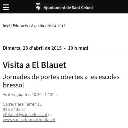
Inici
/
Educació
/
Agenda
/
28-04-2015
Dimarts,
28
d'
abril
de
2015
-
10 h matí
Visita a El Blauet
Jornades de portes obertes a les escoles
bressol
Visites guiades: 10.30 i 17.30 h
Carrer Pere Ferrer, 15
93 867 38 87
elblauet
@santceloni.cat
www.santceloni.cat/elblauet