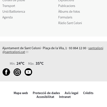
Consell de poble
Exposicions
Transport
Publicacions
Unió Batllorienca
Àlbums de fotos
Agenda
Formularis
Ràdio Sant Celoni
Ajuntament de Sant Celoni · Plaça de la Vila, 1 · 93 864 12 00 ·
santceloni
@santceloni.cat
24ºC
35ºC
Mín.
Màx.
Mapa web
Protecció de dades
Avís legal
Crèdits
Accesibilitat
Intranet