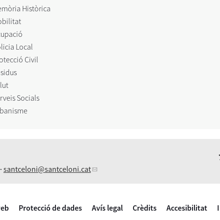
mòria Històrica
bilitat
upació
licia Local
otecció Civil
sidus
lut
rveis Socials
banisme
 ·
santceloni
@santceloni.cat
web
Protecció de dades
Avís legal
Crèdits
Accesibilitat