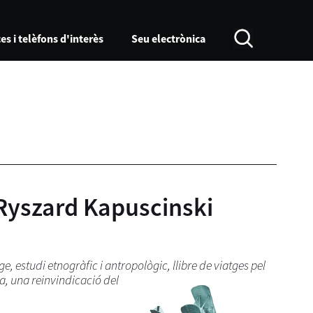
es i telèfons d'interès
Seu electrònica
Ryszard Kapuscinski
ge, estudi etnogràfic i antropològic,
llibre de viatges pel
sa, una reinvindicació del