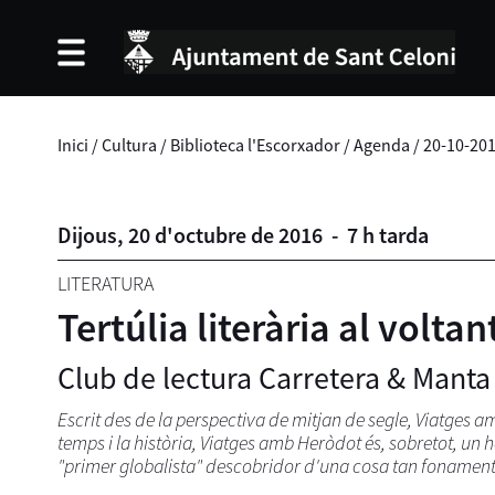
Inici
/
Cultura
/
Biblioteca l'Escorxador
/
Agenda
/
20-10-20
Dijous,
20
d'
octubre
de
2016
-
7 h tarda
LITERATURA
Tertúlia literària al volta
Club de lectura Carretera & Manta
Escrit des de la perspectiva de mitjan de segle, Viatges a
temps i la història, Viatges amb Heròdot és, sobretot, un 
"primer globalista" descobridor d'una cosa tan fonament