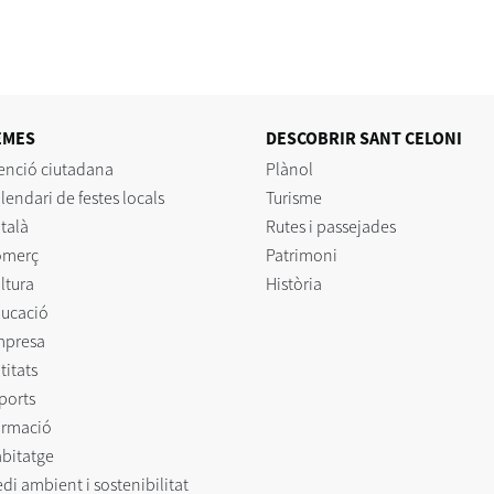
EMES
DESCOBRIR SANT CELONI
enció ciutadana
Plànol
lendari de festes locals
Turisme
talà
Rutes i passejades
omerç
Patrimoni
ltura
Història
ucació
mpresa
titats
ports
rmació
bitatge
di ambient i sostenibilitat