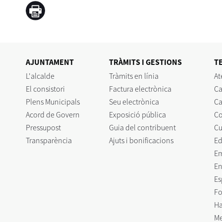
AJUNTAMENT
TRÀMITS I GESTIONS
T
L'alcalde
Tràmits en línia
At
El consistori
Factura electrònica
Ca
Plens Municipals
Seu electrònica
Ca
Acord de Govern
Exposició pública
C
Pressupost
Guia del contribuent
Cu
Transparència
Ajuts i bonificacions
Ed
E
En
Es
Fo
Ha
Me