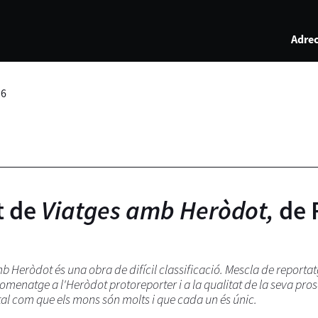
Adrec
16
nt de
Viatges amb Heròdot,
de 
mb Heròdot és una obra de difícil classificació. Mescla de reportat
homenatge a l'Heròdot protoreporter i a la qualitat de la seva pro
al com que els mons són molts i que cada un és únic.