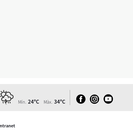
24ºC
34ºC
Mín.
Màx.
Intranet