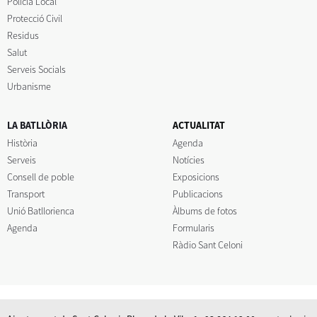
Policia Local
Protecció Civil
Residus
Salut
Serveis Socials
Urbanisme
LA BATLLÒRIA
ACTUALITAT
Història
Agenda
Serveis
Notícies
Consell de poble
Exposicions
Transport
Publicacions
Unió Batllorienca
Àlbums de fotos
Agenda
Formularis
Ràdio Sant Celoni