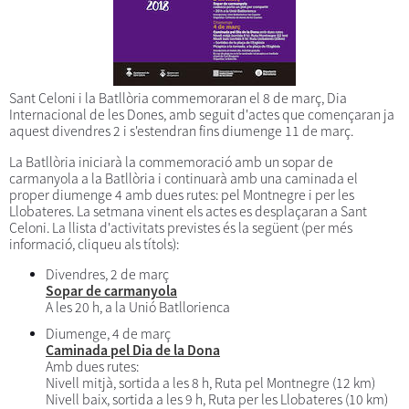
Sant Celoni i la Batllòria commemoraran el 8 de març, Dia
Internacional de les Dones, amb seguit d'actes que començaran ja
aquest divendres 2 i s'estendran fins diumenge 11 de març.
La Batllòria iniciarà la commemoració amb un sopar de
carmanyola a la Batllòria i continuarà amb una caminada el
proper diumenge 4 amb dues rutes: pel Montnegre i per les
Llobateres. La setmana vinent els actes es desplaçaran a Sant
Celoni. La llista d'activitats previstes és la següent (per més
informació, cliqueu als títols):
Divendres, 2 de març
Sopar de carmanyola
A les 20 h, a la Unió Batllorienca
Diumenge, 4 de març
Caminada pel Dia de la Dona
Amb dues rutes:
Nivell mitjà, sortida a les 8 h, Ruta pel Montnegre (12 km)
Nivell baix, sortida a les 9 h, Ruta per les Llobateres (10 km)