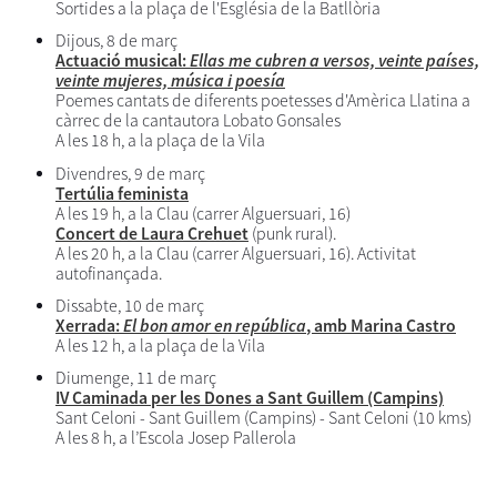
Sortides a la plaça de l'Església de la Batllòria
Dijous, 8 de març
Actuació musical:
Ellas me cubren a versos, veinte países,
veinte mujeres, música i poesía
Poemes cantats de diferents poetesses d'Amèrica Llatina a
càrrec de la cantautora Lobato Gonsales
A les 18 h, a la plaça de la Vila
Divendres, 9 de març
Tertúlia feminista
A les 19 h, a la Clau (carrer Alguersuari, 16)
Concert de Laura Crehuet
(punk rural).
A les 20 h, a la Clau (carrer Alguersuari, 16). Activitat
autofinançada.
Dissabte, 10 de març
Xerrada:
El bon amor en república
, amb Marina Castro
A les 12 h, a la plaça de la Vila
Diumenge, 11 de març
IV Caminada per les Dones a Sant Guillem (Campins)
Sant Celoni - Sant Guillem (Campins) - Sant Celoni (10 kms)
A les 8 h, a l’Escola Josep Pallerola