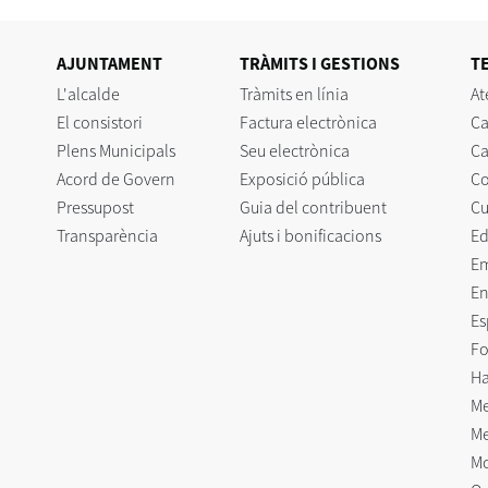
AJUNTAMENT
TRÀMITS I GESTIONS
T
L'alcalde
Tràmits en línia
At
El consistori
Factura electrònica
Ca
Plens Municipals
Seu electrònica
Ca
Acord de Govern
Exposició pública
C
Pressupost
Guia del contribuent
Cu
Transparència
Ajuts i bonificacions
Ed
E
En
Es
Fo
Ha
Me
Me
Mo