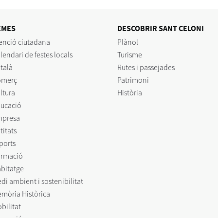
EMES
DESCOBRIR SANT CELONI
enció ciutadana
Plànol
lendari de festes locals
Turisme
talà
Rutes i passejades
omerç
Patrimoni
ltura
Història
ucació
mpresa
titats
ports
rmació
bitatge
di ambient i sostenibilitat
mòria Històrica
bilitat