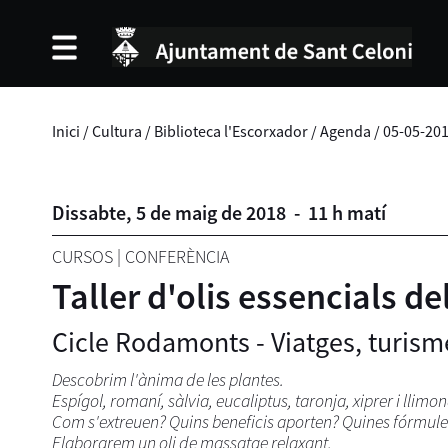
Inici
/
Cultura
/
Biblioteca l'Escorxador
/
Agenda
/
05-05-20
Dissabte,
5
de
maig
de
2018
-
11 h matí
CURSOS
|
CONFERÈNCIA
Taller d'olis essencials de
Cicle Rodamonts - Viatges, turism
Descobrim l'ànima de les plantes.
Espígol, romaní, sàlvia, eucaliptus, taronja, xiprer i llimo
Com s'extreuen? Quins beneficis aporten? Quines fórmules 
Elaborarem un oli de massatge relaxant.