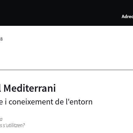
Adrec
18
l Mediterrani
e i coneixement de l'entorn
na
s'utilitzen?