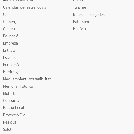
Atenció ciutadana
Plànol
Calendari de festes locals
Turisme
Català
Rutes i passejades
Comerç
Patrimoni
Cultura
Història
Educació
Empresa
Entitats
Esports
Formació
Habitatge
Medi ambient i sostenibilitat
Memòria Històrica
Mobilitat
Ocupació
Policia Local
Protecció Civil
Residus
Salut