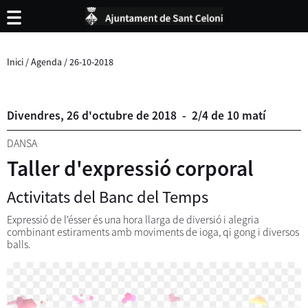
Inici
/
Agenda
/
26-10-2018
Divendres,
26
d'
octubre
de
2018
-
2/4 de 10 matí
DANSA
Taller d'expressió corporal
Activitats del Banc del Temps
Expressió de l'ésser és una hora llarga de diversió i alegria
combinant estiraments amb moviments de ioga, qi gong i diversos
balls.