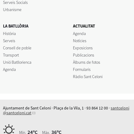
Serveis Socials
Urbanisme
LA BATLLÒRIA
ACTUALITAT
Història
Agenda
Serveis
Notícies
Consell de poble
Exposicions
Transport
Publicacions
Unió Batllorienca
Àlbums de fotos
Agenda
Formularis
Ràdio Sant Celoni
Ajuntament de Sant Celoni · Plaça de la Vila, 1 · 93 864 12 00 ·
santceloni
@santceloni.cat
24ºC
36ºC
Mín.
Màx.