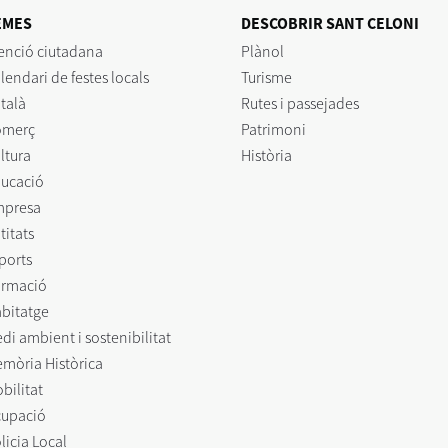
EMES
DESCOBRIR SANT CELONI
enció ciutadana
Plànol
lendari de festes locals
Turisme
talà
Rutes i passejades
omerç
Patrimoni
ltura
Història
ucació
mpresa
titats
ports
rmació
bitatge
di ambient i sostenibilitat
mòria Històrica
bilitat
upació
licia Local