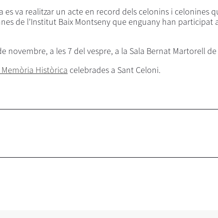
es va realitzar un acte en record dels celonins i celonines q
nes de l’Institut Baix Montseny que enguany han participat a
e novembre, a les 7 del vespre, a la Sala Bernat Martorell d
e Memòria Històrica
celebrades a Sant Celoni.