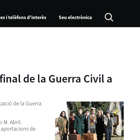
es i telèfons d'interès
Seu electrònica
inal de la Guerra Civil a
zació de la Guerra
 M. Abril.
s aportacions de