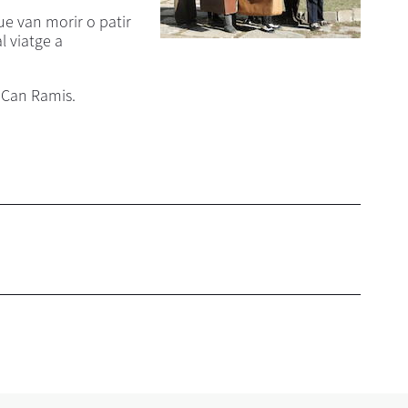
ue van morir o patir
l viatge a
e Can Ramis.