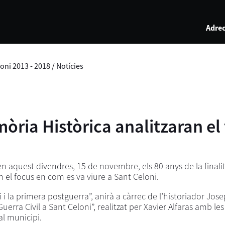
Adrec
oni 2013 - 2018
/
Notícies
òria Històrica analitzaran el f
aquest divendres, 15 de novembre, els 80 anys de la finalit
el focus en com es va viure a Sant Celoni.
i i la primera postguerra”, anirà a càrrec de l’historiador Josep
uerra Civil a Sant Celoni”, realitzat per Xavier Alfaras amb le
al municipi.