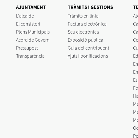
AJUNTAMENT
TRÀMITS I GESTIONS
T
L'alcalde
Tràmits en línia
At
El consistori
Factura electrònica
Ca
Plens Municipals
Seu electrònica
Ca
Acord de Govern
Exposició pública
C
Pressupost
Guia del contribuent
Cu
Transparència
Ajuts i bonificacions
Ed
E
En
Es
Fo
Ha
Me
Me
Mo
Oc
Po