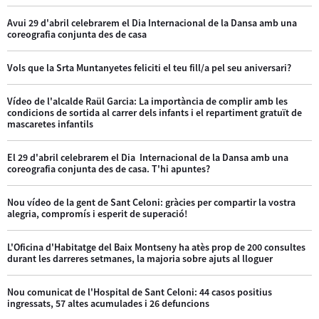
Avui 29 d'abril celebrarem el Dia Internacional de la Dansa amb una
coreografia conjunta des de casa
Vols que la Srta Muntanyetes feliciti el teu fill/a pel seu aniversari?
Vídeo de l'alcalde Raül Garcia: La importància de complir amb les
condicions de sortida al carrer dels infants i el repartiment gratuït de
mascaretes infantils
El 29 d'abril celebrarem el Dia Internacional de la Dansa amb una
coreografia conjunta des de casa. T'hi apuntes?
Nou vídeo de la gent de Sant Celoni: gràcies per compartir la vostra
alegria, compromís i esperit de superació!
L'Oficina d'Habitatge del Baix Montseny ha atès prop de 200 consultes
durant les darreres setmanes, la majoria sobre ajuts al lloguer
Nou comunicat de l'Hospital de Sant Celoni: 44 casos positius
ingressats, 57 altes acumulades i 26 defuncions