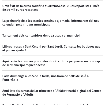
Gran èxit de la cursa solidària #CorremACasa: 2.628 esportistes i més
de 24 mil euros recaptats
La preinscripció a les escoles continua ajornada. Informarem del nou
calendari pels mitjans municipals
Tancament dels contenidors de roba usada al municipi
Llibres i roses a Sant Celoni per Sant Jordi. Consulta les botigues que
et poden ajudar!
Aquí teniu les nostres propostes d'oci i cultura per passar un bon cap
de setmana #joemquedoacasa
Cada diumenge a les 5 de la tarda, una hora de balls de saló a
Punt7ràdio
Anul·lats els cursos del 3r trimestre d´Alfabetització digital del Centre
de Formació d´Adults