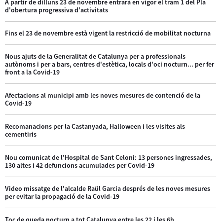
A partir de dilluns 23 de novembre entrarà en vigor el tram 1 del Pla
d'obertura progressiva d'activitats
Fins el 23 de novembre està vigent la restricció de mobilitat nocturna
Nous ajuts de la Generalitat de Catalunya per a professionals
autònoms i per a bars, centres d'estètica, locals d'oci nocturn... per fer
front a la Covid-19
Afectacions al municipi amb les noves mesures de contenció de la
Covid-19
Recomanacions per la Castanyada, Halloween i les visites als
cementiris
Nou comunicat de l'Hospital de Sant Celoni: 13 persones ingressades,
130 altes i 42 defuncions acumulades per Covid-19
Video missatge de l'alcalde Raül Garcia després de les noves mesures
per evitar la propagació de la Covid-19
Toc de queda nocturn a tot Catalunya entre les 22 i les 6h