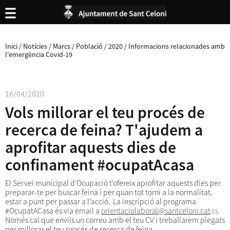
Inici
/
Notícies
/
Marcs
/
Població
/
2020
/
Informacions relacionades amb
l'emergència Covid-19
16/04/2020
Vols millorar el teu procés de
recerca de feina? T'ajudem a
aprofitar aquests dies de
confinament #ocupatAcasa
El Servei municipal d'Ocupació t'ofereix aprofitar aquests dies per
preparar-te per buscar feina i per quan tot torni a la normalitat,
estar a punt per passar a l'acció. La inscripció al programa
#OcupatACasa és via email a
orientaciolaboral
@santceloni.cat
.
Només cal que enviis un correu amb el teu CV i treballarem plegats
per millorar el teu procés de recerca de feina.