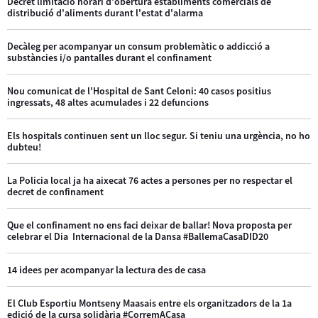
Decret limitació horari d'obertura establiments comercials de
distribució d'aliments durant l'estat d'alarma
Decàleg per acompanyar un consum problemàtic o addicció a
substàncies i/o pantalles durant el confinament
Nou comunicat de l'Hospital de Sant Celoni: 40 casos positius
ingressats, 48 altes acumulades i 22 defuncions
Els hospitals continuen sent un lloc segur. Si teniu una urgència, no ho
dubteu!
La Policia local ja ha aixecat 76 actes a persones per no respectar el
decret de confinament
Que el confinament no ens faci deixar de ballar! Nova proposta per
celebrar el Dia Internacional de la Dansa #BallemaCasaDID20
14 idees per acompanyar la lectura des de casa
El Club Esportiu Montseny Maasais entre els organitzadors de la 1a
edició de la cursa solidària #CorremACasa