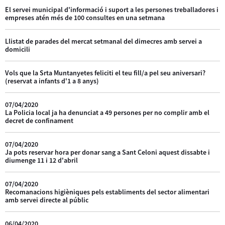
El servei municipal d'informació i suport a les persones treballadores i
empreses atén més de 100 consultes en una setmana
Llistat de parades del mercat setmanal del dimecres amb servei a
domicili
Vols que la Srta Muntanyetes feliciti el teu fill/a pel seu aniversari?
(reservat a infants d'1 a 8 anys)
07/04/2020
La Policia local ja ha denunciat a 49 persones per no complir amb el
decret de confinament
07/04/2020
Ja pots reservar hora per donar sang a Sant Celoni aquest dissabte i
diumenge 11 i 12 d'abril
07/04/2020
Recomanacions higièniques pels establiments del sector alimentari
amb servei directe al públic
06/04/2020