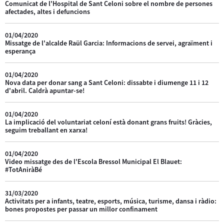
Comunicat de l'Hospital de Sant Celoni sobre el nombre de persones
afectades, altes i defuncions
01/04/2020
Missatge de l'alcalde Raül Garcia: Informacions de servei, agraïment i
esperança
01/04/2020
Nova data per donar sang a Sant Celoni: dissabte i diumenge 11 i 12
d'abril. Caldrà apuntar-se!
01/04/2020
La implicació del voluntariat celoní està donant grans fruits! Gràcies,
seguim treballant en xarxa!
01/04/2020
Video missatge des de l'Escola Bressol Municipal El Blauet:
#TotAniràBé
31/03/2020
Activitats per a infants, teatre, esports, música, turisme, dansa i ràdio:
bones propostes per passar un millor confinament