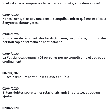
Si et cal anar a comprar o a la farmàcia i no pots, et podem ajudar!
03/04/2020
Nenes i nens, si us cau una dent... tranquils!!! mireu què ens explica la
Senyoreta Muntanyetes!
03/04/2020
Programes de ràdio, artistes locals, turisme, circ, música, ... propostes
per nou cap de setmana de confinament
02/04/2020
La Policia local denuncia 26 persones per no complir amb el decret de
confinament
002/04/2020
L'Escola d'Adults continua les classes en línia
02/04/2020
Si tens dubtes sobre temes relacionats amb l'habitatge, et podem
ajudar
02/04/2020