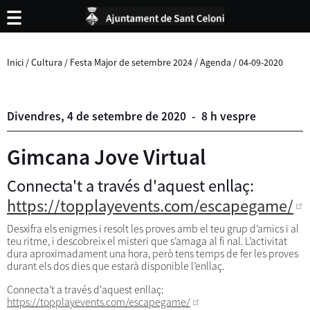
Inici
/
Cultura
/
Festa Major de setembre 2024
/
Agenda
/
04-09-2020
Divendres,
4
de
setembre
de
2020
-
8 h vespre
Gimcana Jove Virtual
Connecta't a través d'aquest enllaç:
https://topplayevents.com/escapegame/
Desxifra els enigmes i resolt les proves amb el teu grup d’amics i al
teu ritme, i descobreix el misteri que s’amaga al fi nal. L’activitat
dura aproximadament una hora, però tens temps de fer les proves
durant els dos dies que estarà disponible l’enllaç.
Connecta’t a través d'aquest enllaç:
https://topplayevents.com/escapegame/