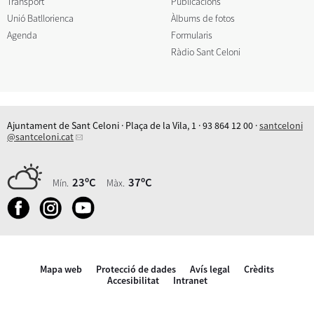
Transport
Publicacions
Unió Batllorienca
Àlbums de fotos
Agenda
Formularis
Ràdio Sant Celoni
Ajuntament de Sant Celoni · Plaça de la Vila, 1 · 93 864 12 00 ·
santceloni
@santceloni.cat
23ºC
37ºC
Mín.
Màx.
Mapa web
Protecció de dades
Avís legal
Crèdits
Accesibilitat
Intranet