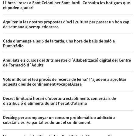
Llibres i roses a Sant Celoni per Sant Jordi. Consulta les botigues que
et poden ajudar!
Aquí teniu les nostres propostes d'oci i cultura per passar un bon cap
de setmana #joemquedoacasa
Cada diumenge a les 5 de la tarda, una hora de balls de saló a
Punt7ràdio
Anul·lats els cursos del 3r trimestre d´Alfabetització digital del Centre
de Formació d´Adults
Vols millorar el teu procés de recerca de feina? T'ajudem a aprofitar
aquests dies de confinament #ocupatAcasa
Decret limitació horari d'obertura establiments comercials de
distribució d'aliments durant l'estat d'alarma
Decàleg per acompanyar un consum problemàtic o addicció a
substàncies i/o pantalles durant el confinament