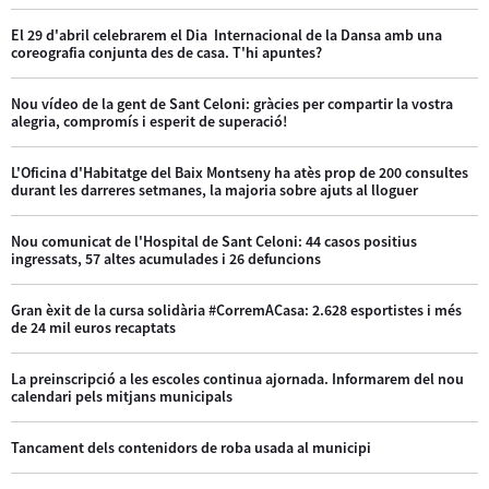
El 29 d'abril celebrarem el Dia Internacional de la Dansa amb una
coreografia conjunta des de casa. T'hi apuntes?
Nou vídeo de la gent de Sant Celoni: gràcies per compartir la vostra
alegria, compromís i esperit de superació!
L'Oficina d'Habitatge del Baix Montseny ha atès prop de 200 consultes
durant les darreres setmanes, la majoria sobre ajuts al lloguer
Nou comunicat de l'Hospital de Sant Celoni: 44 casos positius
ingressats, 57 altes acumulades i 26 defuncions
Gran èxit de la cursa solidària #CorremACasa: 2.628 esportistes i més
de 24 mil euros recaptats
La preinscripció a les escoles continua ajornada. Informarem del nou
calendari pels mitjans municipals
Tancament dels contenidors de roba usada al municipi