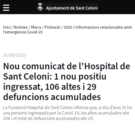
Inici
/
Notícies
/
Marcs
/
Població
/
2020
/
Informacions relacionades amb
l'emergència Covid-19
26/08/2020
Nou comunicat de l'Hospital de
Sant Celoni: 1 nou positiu
ingressat, 106 altes i 29
defuncions acumulades
La Fundació Hospital de Sant Celoni informa que, a dia d’avui, hi ha
una persona ingressada per la Covid-19, les altes acumulades són
106 i el total de defuncions acumulades són 29.