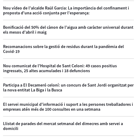
Nou vídeo de l'alcalde Raül Garcia: La importància del confinament i
proposta d'una acció conjunta per l'esperança:
Bonificació del 50% del cànon de l'aigua amb caràcter universal durant
els mesos d'abril i maig
Recomanacions sobre la gestió de residus durant la pandèmia del
Covid-19
Nou comunicat de l'Hospital de Sant Celoni: 49 casos positius
ingressats, 25 altes acumulades i 18 defuncions
Participa a El Decameró celoní: un concurs de Sant Jordi organitzat per
la nova entitat La Biga i la Busca
El servei municipal d'informació i suport a les persones treballadores i
empreses atén més de 100 consultes en una setmana
Llistat de parades del mercat setmanal del dimecres amb servei a
domicili