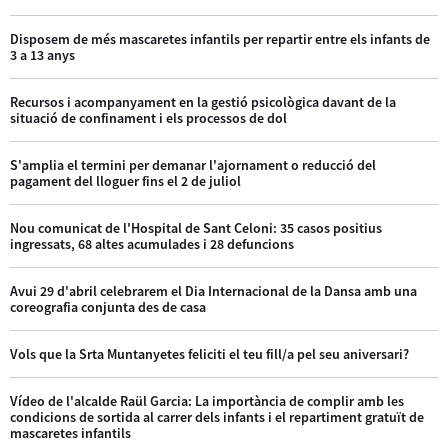
Disposem de més mascaretes infantils per repartir entre els infants de
3 a 13 anys
Recursos i acompanyament en la gestió psicològica davant de la
situació de confinament i els processos de dol
S'amplia el termini per demanar l'ajornament o reducció del
pagament del lloguer fins el 2 de juliol
Nou comunicat de l'Hospital de Sant Celoni: 35 casos positius
ingressats, 68 altes acumulades i 28 defuncions
Avui 29 d'abril celebrarem el Dia Internacional de la Dansa amb una
coreografia conjunta des de casa
Vols que la Srta Muntanyetes feliciti el teu fill/a pel seu aniversari?
Vídeo de l'alcalde Raül Garcia: La importància de complir amb les
condicions de sortida al carrer dels infants i el repartiment gratuït de
mascaretes infantils