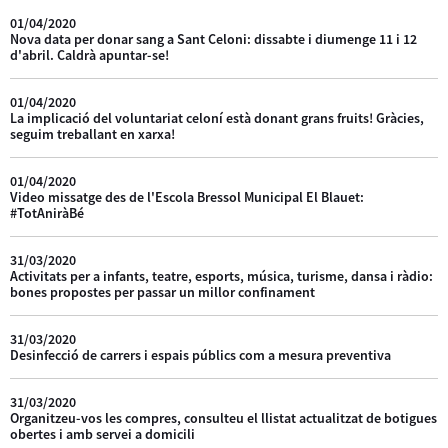
01/04/2020
Nova data per donar sang a Sant Celoni: dissabte i diumenge 11 i 12
d'abril. Caldrà apuntar-se!
01/04/2020
La implicació del voluntariat celoní està donant grans fruits! Gràcies,
seguim treballant en xarxa!
01/04/2020
Video missatge des de l'Escola Bressol Municipal El Blauet:
#TotAniràBé
31/03/2020
Activitats per a infants, teatre, esports, música, turisme, dansa i ràdio:
bones propostes per passar un millor confinament
31/03/2020
Desinfecció de carrers i espais públics com a mesura preventiva
31/03/2020
Organitzeu-vos les compres, consulteu el llistat actualitzat de botigues
obertes i amb servei a domicili