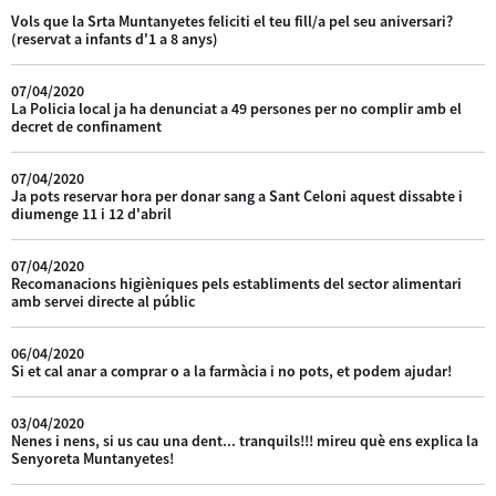
Vols que la Srta Muntanyetes feliciti el teu fill/a pel seu aniversari?
(reservat a infants d'1 a 8 anys)
07/04/2020
La Policia local ja ha denunciat a 49 persones per no complir amb el
decret de confinament
07/04/2020
Ja pots reservar hora per donar sang a Sant Celoni aquest dissabte i
diumenge 11 i 12 d'abril
07/04/2020
Recomanacions higièniques pels establiments del sector alimentari
amb servei directe al públic
06/04/2020
Si et cal anar a comprar o a la farmàcia i no pots, et podem ajudar!
03/04/2020
Nenes i nens, si us cau una dent... tranquils!!! mireu què ens explica la
Senyoreta Muntanyetes!