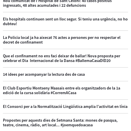
Nou comunicat de l'Hospital de Sant Celoni: 40 casos positius
ingressats, 48 altes acumulades i 22 defuncions
Els hospitals continuen sent un lloc segur. Si teniu una urgència, no ho
dubteu!
La Policia local ja ha aixecat 76 actes a persones per no respectar el
decret de confinament
Que el confinament no ens faci deixar de ballar! Nova proposta per
celebrar el Dia Internacional de la Dansa #BallemaCasaDID20
14 idees per acompanyar la lectura des de casa
El Club Esportiu Montseny Maasais entre els organitzadors de la 1a
edició de la cursa solidària #CorremACasa
El Consorci per a la Normalització Lingüística amplia l'activitat en línia
Propostes per aquests dies de Setmana Santa: mones de pasqua,
teatre, cinema, ràdio, art local... #joemquedoacasa