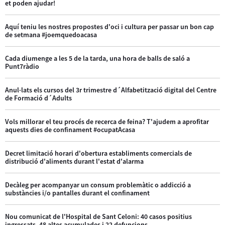
et poden ajudar!
Aquí teniu les nostres propostes d'oci i cultura per passar un bon cap
de setmana #joemquedoacasa
Cada diumenge a les 5 de la tarda, una hora de balls de saló a
Punt7ràdio
Anul·lats els cursos del 3r trimestre d´Alfabetització digital del Centre
de Formació d´Adults
Vols millorar el teu procés de recerca de feina? T'ajudem a aprofitar
aquests dies de confinament #ocupatAcasa
Decret limitació horari d'obertura establiments comercials de
distribució d'aliments durant l'estat d'alarma
Decàleg per acompanyar un consum problemàtic o addicció a
substàncies i/o pantalles durant el confinament
Nou comunicat de l'Hospital de Sant Celoni: 40 casos positius
ingressats, 48 altes acumulades i 22 defuncions