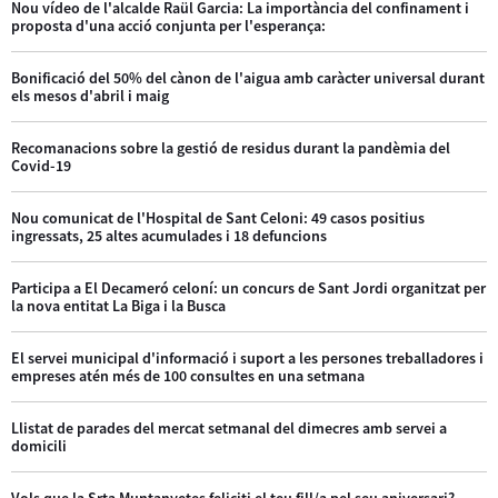
Nou vídeo de l'alcalde Raül Garcia: La importància del confinament i
proposta d'una acció conjunta per l'esperança:
Bonificació del 50% del cànon de l'aigua amb caràcter universal durant
els mesos d'abril i maig
Recomanacions sobre la gestió de residus durant la pandèmia del
Covid-19
Nou comunicat de l'Hospital de Sant Celoni: 49 casos positius
ingressats, 25 altes acumulades i 18 defuncions
Participa a El Decameró celoní: un concurs de Sant Jordi organitzat per
la nova entitat La Biga i la Busca
El servei municipal d'informació i suport a les persones treballadores i
empreses atén més de 100 consultes en una setmana
Llistat de parades del mercat setmanal del dimecres amb servei a
domicili
Vols que la Srta Muntanyetes feliciti el teu fill/a pel seu aniversari?