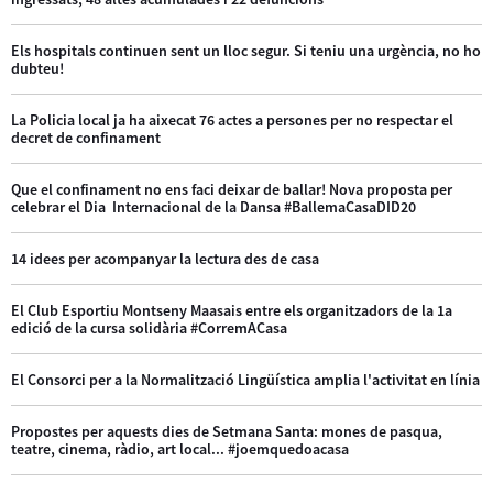
Els hospitals continuen sent un lloc segur. Si teniu una urgència, no ho
dubteu!
La Policia local ja ha aixecat 76 actes a persones per no respectar el
decret de confinament
Que el confinament no ens faci deixar de ballar! Nova proposta per
celebrar el Dia Internacional de la Dansa #BallemaCasaDID20
14 idees per acompanyar la lectura des de casa
El Club Esportiu Montseny Maasais entre els organitzadors de la 1a
edició de la cursa solidària #CorremACasa
El Consorci per a la Normalització Lingüística amplia l'activitat en línia
Propostes per aquests dies de Setmana Santa: mones de pasqua,
teatre, cinema, ràdio, art local... #joemquedoacasa