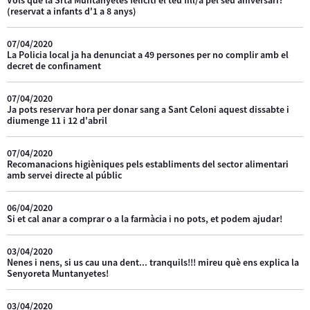
(reservat a infants d'1 a 8 anys)
07/04/2020
La Policia local ja ha denunciat a 49 persones per no complir amb el
decret de confinament
07/04/2020
Ja pots reservar hora per donar sang a Sant Celoni aquest dissabte i
diumenge 11 i 12 d'abril
07/04/2020
Recomanacions higièniques pels establiments del sector alimentari
amb servei directe al públic
06/04/2020
Si et cal anar a comprar o a la farmàcia i no pots, et podem ajudar!
03/04/2020
Nenes i nens, si us cau una dent... tranquils!!! mireu què ens explica la
Senyoreta Muntanyetes!
03/04/2020