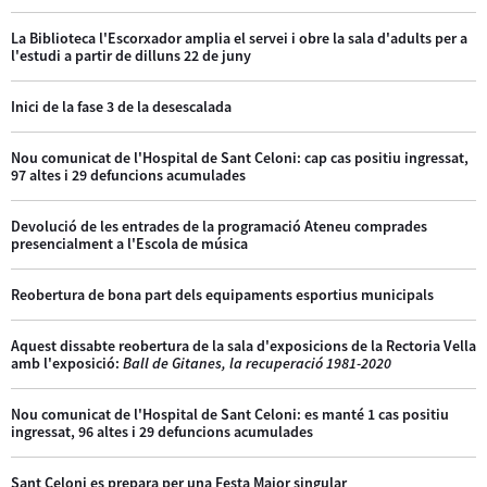
La Biblioteca l'Escorxador amplia el servei i obre la sala d'adults per a
l'estudi a partir de dilluns 22 de juny
Inici de la fase 3 de la desescalada
Nou comunicat de l'Hospital de Sant Celoni: cap cas positiu ingressat,
97 altes i 29 defuncions acumulades
Devolució de les entrades de la programació Ateneu comprades
presencialment a l'Escola de música
Reobertura de bona part dels equipaments esportius municipals
Aquest dissabte reobertura de la sala d'exposicions de la Rectoria Vella
amb l'exposició:
Ball de Gitanes, la recuperació 1981-2020
Nou comunicat de l'Hospital de Sant Celoni: es manté 1 cas positiu
ingressat, 96 altes i 29 defuncions acumulades
Sant Celoni es prepara per una Festa Major singular