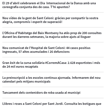
El 29 d'abril celebrarem el Dia Internacional de la Dansa amb una
coreografia conjunta des de casa. T'hi apuntes?
Nou vídeo de la gent de Sant Celoni: gràcies per compartir la vostra
alegria, compromís i esperit de superació!
L'Oficina d'Habitatge del Baix Montseny ha atès prop de 200 consultes
durant les darreres setmanes, la majoria sobre ajuts al lloguer
Nou comunicat de l'Hospital de Sant Celoni: 44 casos positius
ingressats, 57 altes acumulades i 26 defuncions
Gran èxit de la cursa solidària #CorremACasa: 2.628 esportistes i més
de 24 mil euros recaptats
La preinscripció a les escoles continua ajornada. Informarem del nou
calendari pels mitjans municipals
Tancament dels contenidors de roba usada al municipi
Llibres i roses a Sant Celoni per Sant Jordi. Consulta les botigues que