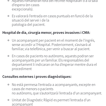
Aquests romandran fora del recinte hospitalari o a la sala
d’espera (en casos
excepcionals).
Es valorarà l’entrada en casos puntuals en funció de la
situació del servei i de la
patologia del pacient.
Hospital de dia, cirurgia menor, proves invasives i CMA:
Un acompanyant per pacient en el moment de l’ingrés,
sense accedir a l’Hospital. Posteriorment, s’avisarà al
familiar, via telefònica, per venir a buscar al pacient.
En casos de pacients no autònoms, aquests podran ser
acompanyants per un familiar. Els responsables del
departament li indicaran on ha d’esperar mentre dura el
procediment
Consultes externes i proves diagnòstiques:
No està permesa l’entrada a acompanyants, excepte en
casos de menors o pacients
no autònoms, que s’autoritzarà l’entrada d’un acompanyant.
Unitat de Diagnòstic Ràpid es permet l’entrada d’un
acompanyant