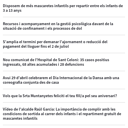
Disposem de més mascaretes infantils per repartir entre els infants de
3 a 13 anys
Recursos i acompanyament en la gestió psicològica davant de la
situació de confinament i els processos de dol
S'amplia el termini per demanar l'ajornament o reducció del
pagament del lloguer fins el 2 de juliol
Nou comunicat de l'Hospital de Sant Celoni: 35 casos positius
ingressats, 68 altes acumulades i 28 defuncions
Avui 29 d'abril celebrarem el Dia Internacional de la Dansa amb una
coreografia conjunta des de casa
Vols que la Srta Muntanyetes feliciti el teu fill/a pel seu aniversari?
Vídeo de l'alcalde Raül Garcia: La importància de complir amb les
condicions de sortida al carrer dels infants i el repartiment gratuït de
mascaretes infantils