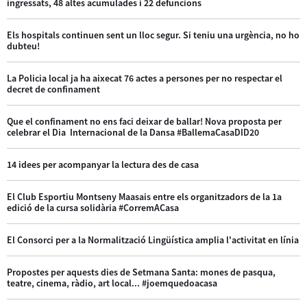
ingressats, 48 altes acumulades i 22 defuncions
Els hospitals continuen sent un lloc segur. Si teniu una urgència, no ho
dubteu!
La Policia local ja ha aixecat 76 actes a persones per no respectar el
decret de confinament
Que el confinament no ens faci deixar de ballar! Nova proposta per
celebrar el Dia Internacional de la Dansa #BallemaCasaDID20
14 idees per acompanyar la lectura des de casa
El Club Esportiu Montseny Maasais entre els organitzadors de la 1a
edició de la cursa solidària #CorremACasa
El Consorci per a la Normalització Lingüística amplia l'activitat en línia
Propostes per aquests dies de Setmana Santa: mones de pasqua,
teatre, cinema, ràdio, art local... #joemquedoacasa