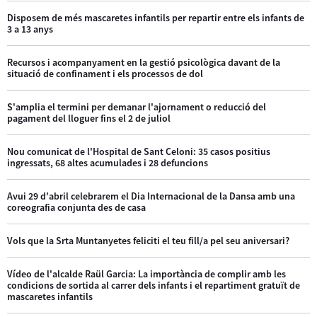
Disposem de més mascaretes infantils per repartir entre els infants de
3 a 13 anys
Recursos i acompanyament en la gestió psicològica davant de la
situació de confinament i els processos de dol
S'amplia el termini per demanar l'ajornament o reducció del
pagament del lloguer fins el 2 de juliol
Nou comunicat de l'Hospital de Sant Celoni: 35 casos positius
ingressats, 68 altes acumulades i 28 defuncions
Avui 29 d'abril celebrarem el Dia Internacional de la Dansa amb una
coreografia conjunta des de casa
Vols que la Srta Muntanyetes feliciti el teu fill/a pel seu aniversari?
Vídeo de l'alcalde Raül Garcia: La importància de complir amb les
condicions de sortida al carrer dels infants i el repartiment gratuït de
mascaretes infantils