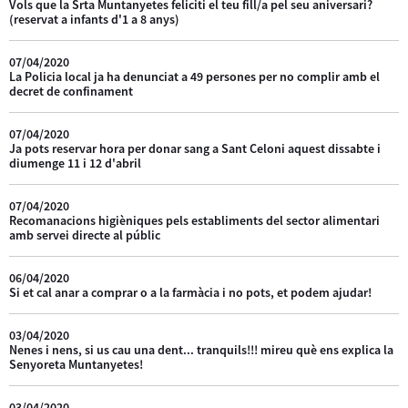
Vols que la Srta Muntanyetes feliciti el teu fill/a pel seu aniversari?
(reservat a infants d'1 a 8 anys)
07/04/2020
La Policia local ja ha denunciat a 49 persones per no complir amb el
decret de confinament
07/04/2020
Ja pots reservar hora per donar sang a Sant Celoni aquest dissabte i
diumenge 11 i 12 d'abril
07/04/2020
Recomanacions higièniques pels establiments del sector alimentari
amb servei directe al públic
06/04/2020
Si et cal anar a comprar o a la farmàcia i no pots, et podem ajudar!
03/04/2020
Nenes i nens, si us cau una dent... tranquils!!! mireu què ens explica la
Senyoreta Muntanyetes!
03/04/2020