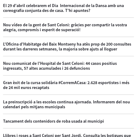
El 29 d'abril celebrarem el Dia Internacional de la Dansa amb una
coreografia conjunta des de casa. T'hi apuntes?
Nou vídeo de la gent de Sant Celoni: gràcies per compartir la vostra
alegria, compromís i esperit de superació!
L'Oficina d'Habitatge del Baix Montseny ha atès prop de 200 consultes
durant les darreres setmanes, la majoria sobre ajuts al lloguer
Nou comunicat de l'Hospital de Sant Celoni: 44 casos positius
ingressats, 57 altes acumulades i 26 defuncions
Gran èxit de la cursa solidària #CorremACasa: 2.628 esportistes i més
de 24 mil euros recaptats
La preinscripció a les escoles continua ajornada. Informarem del nou
calendari pels mitjans municipals
Tancament dels contenidors de roba usada al municipi
Llibres i roses a Sant Celoni per Sant Jordi. Consulta les botigues que