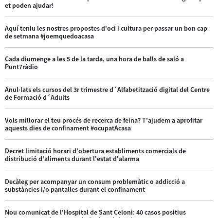
et poden ajudar!
Aquí teniu les nostres propostes d'oci i cultura per passar un bon cap
de setmana #joemquedoacasa
Cada diumenge a les 5 de la tarda, una hora de balls de saló a
Punt7ràdio
Anul·lats els cursos del 3r trimestre d´Alfabetització digital del Centre
de Formació d´Adults
Vols millorar el teu procés de recerca de feina? T'ajudem a aprofitar
aquests dies de confinament #ocupatAcasa
Decret limitació horari d'obertura establiments comercials de
distribució d'aliments durant l'estat d'alarma
Decàleg per acompanyar un consum problemàtic o addicció a
substàncies i/o pantalles durant el confinament
Nou comunicat de l'Hospital de Sant Celoni: 40 casos positius