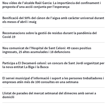
Nou vídeo de l'alcalde Raül Garcia: La importància del confinament i
proposta d'una acció conjunta per l'esperança:
Bonificació del 50% del cànon de l'aigua amb caràcter universal durant
els mesos d'abril i maig
Recomanacions sobre la gestió de residus durant la pandèmia del
Covid-19
Nou comunicat de l'Hospital de Sant Celoni: 49 casos positius
ingressats, 25 altes acumulades i 18 defuncions
Participa a El Decameró celoní: un concurs de Sant Jordi organitzat per
la nova entitat La Biga i la Busca
El servei municipal d'informació i suport a les persones treballadores i
empreses atén més de 100 consultes en una setmana
Llistat de parades del mercat setmanal del dimecres amb servei a
domicili