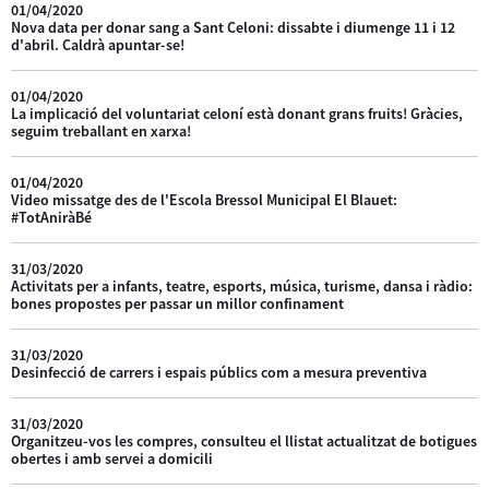
01/04/2020
Nova data per donar sang a Sant Celoni: dissabte i diumenge 11 i 12
d'abril. Caldrà apuntar-se!
01/04/2020
La implicació del voluntariat celoní està donant grans fruits! Gràcies,
seguim treballant en xarxa!
01/04/2020
Video missatge des de l'Escola Bressol Municipal El Blauet:
#TotAniràBé
31/03/2020
Activitats per a infants, teatre, esports, música, turisme, dansa i ràdio:
bones propostes per passar un millor confinament
31/03/2020
Desinfecció de carrers i espais públics com a mesura preventiva
31/03/2020
Organitzeu-vos les compres, consulteu el llistat actualitzat de botigues
obertes i amb servei a domicili