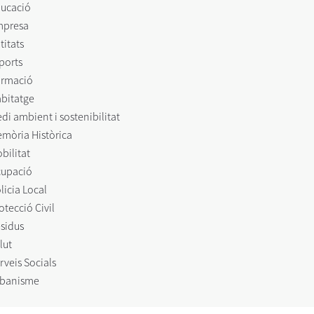
ucació
mpresa
titats
ports
rmació
bitatge
di ambient i sostenibilitat
mòria Històrica
bilitat
upació
licia Local
otecció Civil
sidus
lut
rveis Socials
banisme