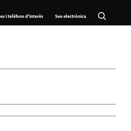
es i telèfons d'interès
Seu electrònica