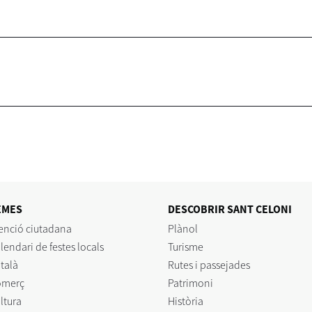
EMES
DESCOBRIR SANT CELONI
enció ciutadana
Plànol
lendari de festes locals
Turisme
talà
Rutes i passejades
omerç
Patrimoni
ltura
Història