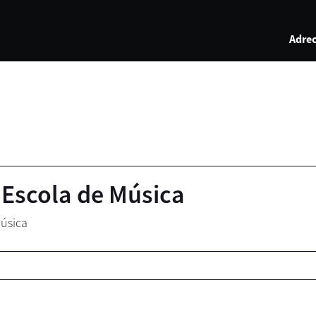
Adrec
'Escola de Música
Música