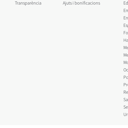
Transparència
Ajuts i bonificacions
Ed
E
En
Es
Fo
Ha
Me
Me
Mo
Oc
Po
Pr
Re
Sa
Se
Ur