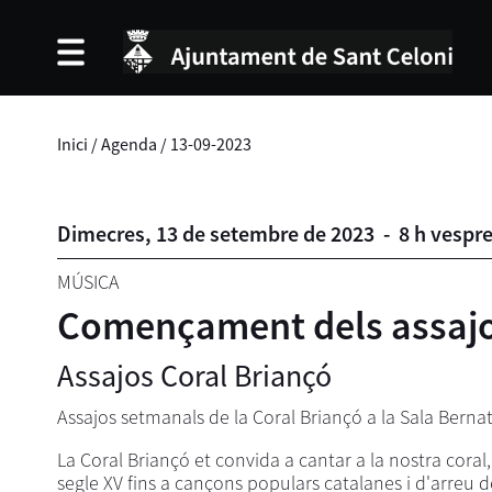
Inici
/
Agenda
/
13-09-2023
Dimecres,
13
de
setembre
de
2023
-
8 h vespr
MÚSICA
Començament dels assajos
Assajos Coral Briançó
Assajos setmanals de la Coral Briançó a la Sala Bernat 
La Coral Briançó et convida a cantar a la nostra cora
segle XV fins a cançons populars catalanes i d'arreu de