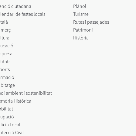
enció ciutadana
Plànol
lendari de festes locals
Turisme
talà
Rutes i passejades
omerç
Patrimoni
ltura
Història
ucació
mpresa
titats
ports
rmació
bitatge
di ambient i sostenibilitat
mòria Històrica
bilitat
upació
licia Local
otecció Civil