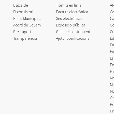
L'alcalde
Tràmits en línia
At
El consistori
Factura electrònica
Ca
Plens Municipals
Seu electrònica
Ca
Acord de Govern
Exposició pública
C
Pressupost
Guia del contribuent
Cu
Transparència
Ajuts i bonificacions
Ed
E
En
Es
Fo
Ha
Me
Me
Mo
Oc
Po
Pr