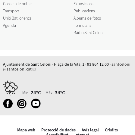
Consell de poble
Exposicions
Transport
Publicacions
Unió Batllorienca
Àlbums de fotos
Agenda
Formularis
Ràdio Sant Celoni
Ajuntament de Sant Celoni · Plaça de la Vila, 1 · 93 864 12 00 ·
santceloni
@santceloni.cat
24ºC
34ºC
Mín.
Màx.
Mapa web
Protecció de dades
Avís legal
Crèdits
Accesibilitat
Intranet