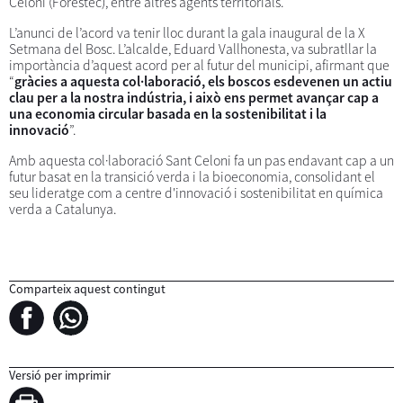
Celoni (Forestec), entre altres agents territorials.
L’anunci de l’acord va tenir lloc durant la gala inaugural de la X
Setmana del Bosc. L’alcalde, Eduard Vallhonesta, va subratllar la
importància d’aquest acord per al futur del municipi, afirmant que
“
gràcies a aquesta col·laboració, els boscos esdevenen un actiu
clau per a la nostra indústria, i això ens permet avançar cap a
una economia circular basada en la sostenibilitat i la
innovació
”.
Amb aquesta col·laboració Sant Celoni fa un pas endavant cap a un
futur basat en la transició verda i la bioeconomia, consolidant el
seu lideratge com a centre d'innovació i sostenibilitat en química
verda a Catalunya.
Comparteix aquest contingut
Versió per imprimir