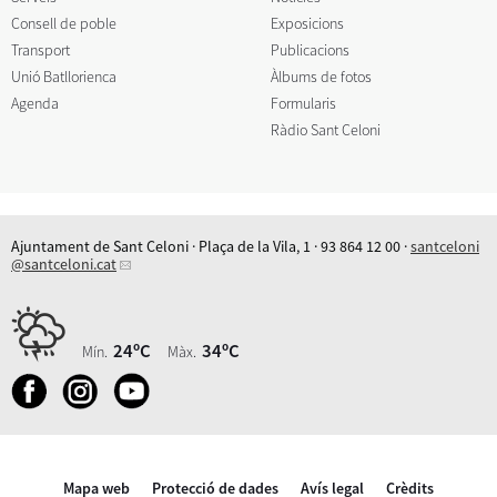
Consell de poble
Exposicions
Transport
Publicacions
Unió Batllorienca
Àlbums de fotos
Agenda
Formularis
Ràdio Sant Celoni
Ajuntament de Sant Celoni · Plaça de la Vila, 1 · 93 864 12 00 ·
santceloni
@santceloni.cat
24ºC
34ºC
Mín.
Màx.
Mapa web
Protecció de dades
Avís legal
Crèdits