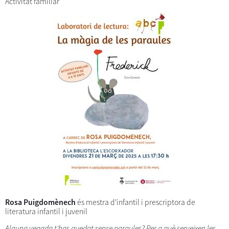
Activitat familiar
Rosa Puigdomènech
és mestra d'infantil i prescriptora de
literatura infantil i juvenil
Alguna vegada t'has quedat sense paraules? Per a què serveixen les