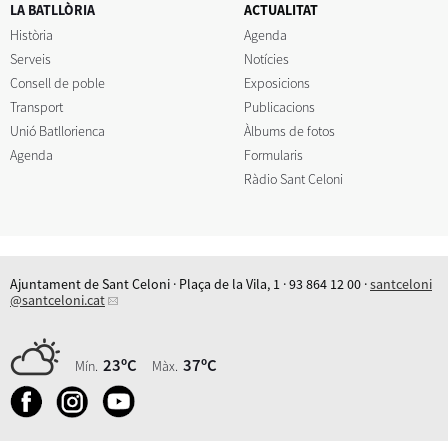
LA BATLLÒRIA
ACTUALITAT
Història
Agenda
Serveis
Notícies
Consell de poble
Exposicions
Transport
Publicacions
Unió Batllorienca
Àlbums de fotos
Agenda
Formularis
Ràdio Sant Celoni
Ajuntament de Sant Celoni · Plaça de la Vila, 1 · 93 864 12 00 ·
santceloni
@santceloni.cat
23ºC
37ºC
Mín.
Màx.