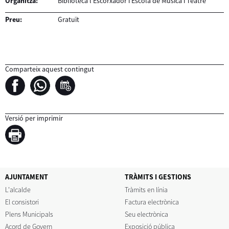
Organitza:
Biblioteca l'Escorxador i Escola de Música i Teatre
Preu:
Gratuït
Comparteix aquest contingut
Versió per imprimir
AJUNTAMENT
TRÀMITS I GESTIONS
L'alcalde
Tràmits en línia
El consistori
Factura electrònica
Plens Municipals
Seu electrònica
Acord de Govern
Exposició pública