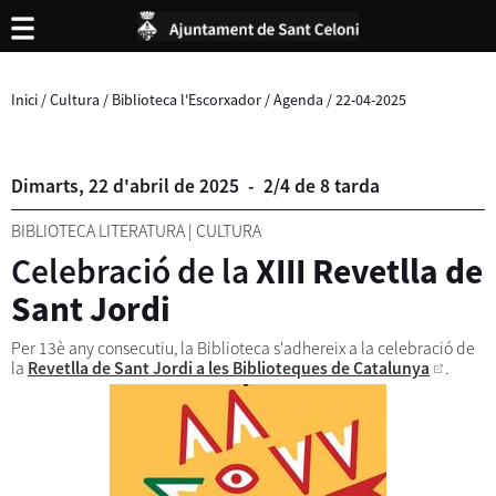
Inici
/
Cultura
/
Biblioteca l'Escorxador
/
Agenda
/
22-04-2025
Dimarts,
22
d'
abril
de
2025
-
2/4 de 8 tarda
BIBLIOTECA LITERATURA
|
CULTURA
Celebració de la
XIII Revetlla de
Sant Jordi
Per 13è any consecutiu, la Biblioteca s'adhereix a la celebració de
la
Revetlla de Sant Jordi a les Biblioteques de Catalunya
.