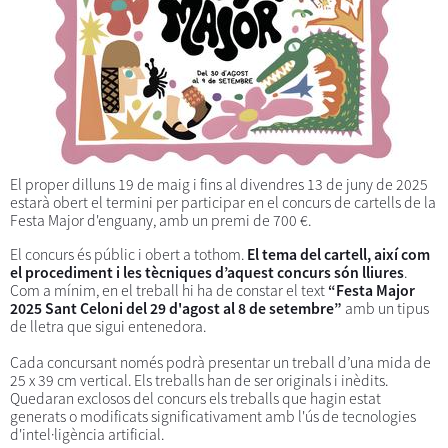
El proper dilluns 19 de maig i fins al divendres 13 de juny de 2025
estarà obert el termini per participar en el concurs de cartells de la
Festa Major d'enguany, amb un premi de 700 €.
El concurs és públic i obert a tothom.
El tema del cartell, així com
el procediment i les tècniques d’aquest concurs són lliures
.
Com a mínim, en el treball hi ha de constar el text
“Festa Major
2025 Sant Celoni del 29 d'agost al 8 de setembre”
amb un tipus
de lletra que sigui entenedora.
Cada concursant només podrà presentar un treball d’una mida de
25 x 39 cm vertical. Els treballs han de ser originals i inèdits.
Quedaran exclosos del concurs els treballs que hagin estat
generats o modificats significativament amb l'ús de tecnologies
d'intel·ligència artificial.