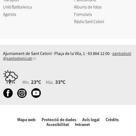
Unió Batllorienca
Àlbums de fotos
Agenda
Formularis
Ràdio Sant Celoni
Ajuntament de Sant Celoni · Plaça de la Vila, 1 · 93 864 12 00 ·
santceloni
@santceloni.cat
23ºC
33ºC
Mín.
Màx.
Mapa web
Protecció de dades
Avís legal
Crèdits
Accesibilitat
Intranet