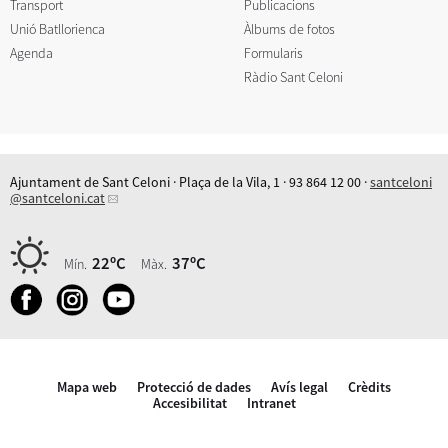
Transport
Publicacions
Unió Batllorienca
Àlbums de fotos
Agenda
Formularis
Ràdio Sant Celoni
Ajuntament de Sant Celoni · Plaça de la Vila, 1 · 93 864 12 00 ·
santceloni
@santceloni.cat
22ºC
37ºC
Mín.
Màx.
Mapa web
Protecció de dades
Avís legal
Crèdits
Accesibilitat
Intranet