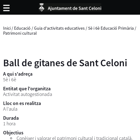
Inici
/
Educació
/
Guia d'activitats educatives
/
5è i 6è Educació Primària
/
Patrimoni cultural
Ball de gitanes de Sant Celoni
A qui s'adreça
5è i 6è
Entitat que l'organitza
Activitat autogestionada
Lloc on es realitza
A l'aula
Durada
1 hora
Objectius
Conèixer i valorar el patrimoni cultural i tradicional català,