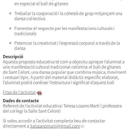
en especial el ball de gitanes
Treballar la cooperació i la cohesió de grup mitjançant una
dansa col·lectiva
Fomentar el respecte per les manifestacions culturals i
tradicionals
Potenciar la creativitat i l’expressió corporal a través de la
dansa
Descripció
Aquesta proposta educativa té com a objectiu apropar l’alumnat a
una manifestació cultural tradicional celonina: el ball de gitanes
de Sant Celoni, una dansa popular que combina música, moviment
i vestuari típic. A partir del material didàctic específic elaborat,
l’alumnat podrà conèixer l’estructura i significat d’aquest ball
Fitxa de l'activitat
Dades de contacte
Referent de l’activitat educativa: Teresa Lozano Martí ( professora
del col·legi la Salle Sant Celoni)
Si voleu accedir a l’activitat complerta heu de contactar
directament a
3alozanomarti
@gmail.com