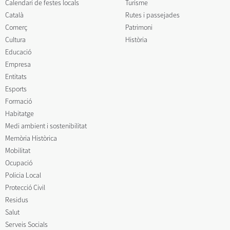
Calendari de festes locals
Turisme
Català
Rutes i passejades
Comerç
Patrimoni
Cultura
Història
Educació
Empresa
Entitats
Esports
Formació
Habitatge
Medi ambient i sostenibilitat
Memòria Històrica
Mobilitat
Ocupació
Policia Local
Protecció Civil
Residus
Salut
Serveis Socials