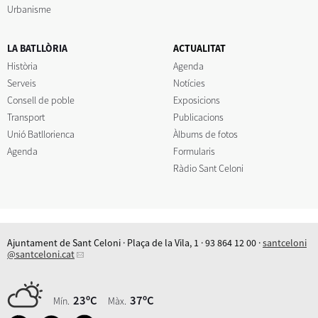
Urbanisme
LA BATLLÒRIA
ACTUALITAT
Història
Agenda
Serveis
Notícies
Consell de poble
Exposicions
Transport
Publicacions
Unió Batllorienca
Àlbums de fotos
Agenda
Formularis
Ràdio Sant Celoni
Ajuntament de Sant Celoni · Plaça de la Vila, 1 · 93 864 12 00 ·
santceloni
@santceloni.cat
23ºC
37ºC
Mín.
Màx.