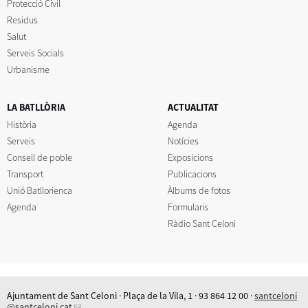
Protecció Civil
Residus
Salut
Serveis Socials
Urbanisme
LA BATLLÒRIA
ACTUALITAT
Història
Agenda
Serveis
Notícies
Consell de poble
Exposicions
Transport
Publicacions
Unió Batllorienca
Àlbums de fotos
Agenda
Formularis
Ràdio Sant Celoni
Ajuntament de Sant Celoni · Plaça de la Vila, 1 · 93 864 12 00 ·
santceloni
@santceloni.cat