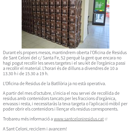
Durant els propers mesos, mantindrem oberta l’Oficina de Residus
de Sant Celoni del c/ Santa Fe, 52 perquè la gent que encara no
hagi pogut recollir les seves targetes i el seu kit de l’orgànica passi
a recollir el material. L’horari és de dilluns a divendres de 10 a
13.30 h i de 15.30 a 19 h.
L’Oficina de Residus de la Batllòria ja no està operativa.
A partir del mes d’octubre, s’inicia el nou servei de recollida de
residus amb contenidors tancats per les fraccions d’orgànica,
envasos i resta, i necessitaràs la teva targeta o l’aplicació mòbil per
poder obrir els contenidors i llençar els residus corresponents.
Trobareu més informació a
www.santceloniresidus.cat
A Sant Celoni, reciclem i avancem!