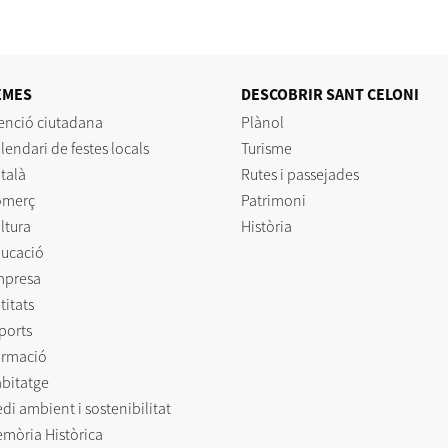
EMES
DESCOBRIR SANT CELONI
enció ciutadana
Plànol
lendari de festes locals
Turisme
talà
Rutes i passejades
omerç
Patrimoni
ltura
Història
ucació
mpresa
titats
ports
rmació
bitatge
di ambient i sostenibilitat
mòria Històrica