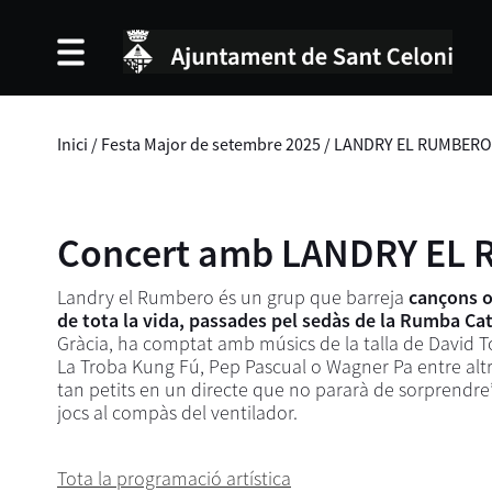
Inici
/
Festa Major de setembre 2025
/
LANDRY EL RUMBERO
Concert amb LANDRY EL
Landry el Rumbero és un grup que barreja
cançons o
de tota la vida, passades pel sedàs de la Rumba Ca
Gràcia, ha comptat amb músics de la talla de David Tor
La Troba Kung Fú, Pep Pascual o Wagner Pa entre altres.
tan petits en un directe que no pararà de sorprendre’
jocs al compàs del ventilador.
Tota la programació artística