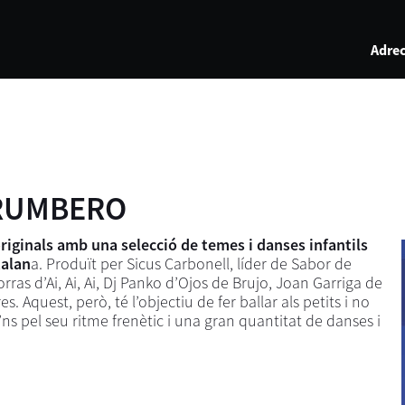
Adrec
 RUMBERO
riginals amb una selecció de temes i danses infantils
talan
a. Produït per Sicus Carbonell, líder de Sabor de
ras d’Ai, Ai, Ai, Dj Panko d’Ojos de Brujo, Joan Garriga de
 Aquest, però, té l’objectiu de fer ballar als petits i no
ns pel seu ritme frenètic i una gran quantitat de danses i