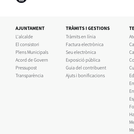
AJUNTAMENT
TRÀMITS I GESTIONS
T
L'alcalde
Tràmits en línia
At
El consistori
Factura electrònica
Ca
Plens Municipals
Seu electrònica
Ca
Acord de Govern
Exposició pública
C
Pressupost
Guia del contribuent
Cu
Transparència
Ajuts i bonificacions
Ed
E
En
Es
Fo
Ha
Me
Me