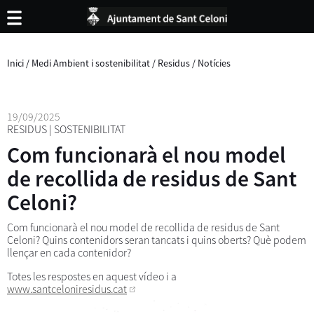
Inici
/
Medi Ambient i sostenibilitat
/
Residus
/
Notícies
19/09/2025
RESIDUS
|
SOSTENIBILITAT
Com funcionarà el nou model
de recollida de residus de Sant
Celoni?
Com funcionarà el nou model de recollida de residus de Sant
Celoni? Quins contenidors seran tancats i quins oberts? Què podem
llençar en cada contenidor?
Totes les respostes en aquest vídeo i a
www.santceloniresidus.cat