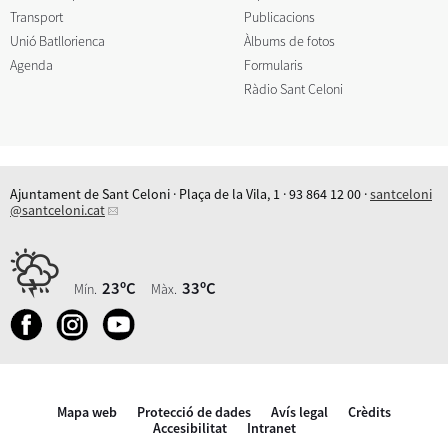
Transport
Publicacions
Unió Batllorienca
Àlbums de fotos
Agenda
Formularis
Ràdio Sant Celoni
Ajuntament de Sant Celoni · Plaça de la Vila, 1 · 93 864 12 00 ·
santceloni
@santceloni.cat
23ºC
33ºC
Mín.
Màx.
Mapa web
Protecció de dades
Avís legal
Crèdits
Accesibilitat
Intranet