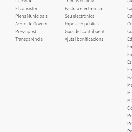
L'alcalde
Tràmits en línia
At
El consistori
Factura electrònica
Ca
Plens Municipals
Seu electrònica
Ca
Acord de Govern
Exposició pública
C
Pressupost
Guia del contribuent
Cu
Transparència
Ajuts i bonificacions
Ed
E
En
Es
Fo
Ha
Me
Me
Mo
Oc
Po
Pr
Re