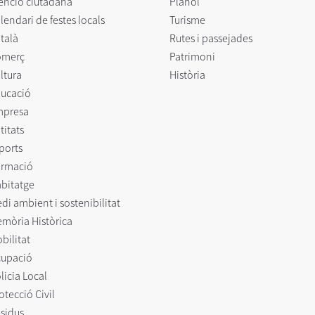
enció ciutadana
Plànol
lendari de festes locals
Turisme
talà
Rutes i passejades
omerç
Patrimoni
ltura
Història
ucació
mpresa
titats
ports
rmació
bitatge
di ambient i sostenibilitat
mòria Històrica
bilitat
upació
licia Local
otecció Civil
sidus