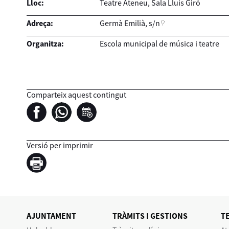
Lloc:
Teatre Ateneu, Sala Lluís Giró
Adreça:
Germà Emilià, s/n
Organitza:
Escola municipal de música i teatre
Comparteix aquest contingut
Versió per imprimir
AJUNTAMENT
TRÀMITS I GESTIONS
T