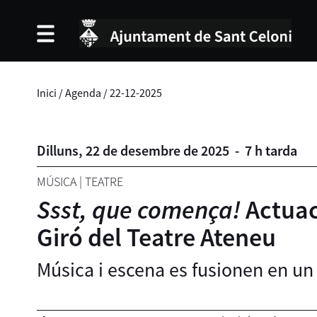
Inici
/
Agenda
/
22-12-2025
Dilluns,
22
de
desembre
de
2025
-
7 h tarda
MÚSICA
|
TEATRE
Ssst, que comença!
Actuaci
Giró del Teatre Ateneu
Música i escena es fusionen en un 